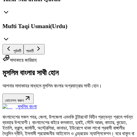
Mufti Taqi Usmani(Urdu)
পূর্ববর্তী
পরবর্তী
সাদাকায়ে জারিয়াহ
মুসলিম বাংলার সাথী হোন
আপনার সাদাকাহর মাধ্যমে মুসলিম বাংলার অগ্রযাত্রার সাথী হোন।
ডোনেশন করুন
মুসলিম বাংলা
বাংলাদেশের সকল শহর, জেলা, উপজেলা এমনকি ইন্টারনেট বিহীন প্রত্যন্ত গ্রামে পর্যন্ত
ব্যবহার উপযোগী। বাংলাদেশের বাইরে কলকাতা, দুবাই, সৌদি আরব, কাতার, কুয়েত,
ইতালি, ফ্রান্স, জার্মানী, অস্ট্রেলিয়া, কানাডা, ইউরোপে থাকা লাখো প্রবাসী বাঙ্গালীর
দৈনন্দিন দ্বীনি, ইসলামী প্রয়োজনীয় আইফোন ও এন্ড্রয়েড অ্যাপ্লিকেশন। ঘরে থাকুন বা