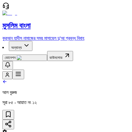
মুসলিম বাংলা
কুরআন
হাদীস
নামাজের সময়
মাসায়েল
দু'আ
প্রবন্ধ
বিবাহ
অন্যান্য
ডোনেশন
ডাউনলোড
আল বুরুজ
সূরা
৮৫
- আয়াত নং
১২