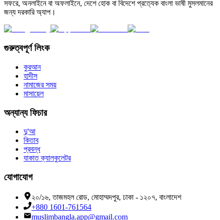
সফরে, অনলাইনে বা অফলাইনে, দেশে হোক বা বিদেশে প্রত্যেক বাংলা ভাষী মুসলমানের
জন্য দরকারি অ্যাপ।
গুরুত্বপূর্ণ লিংক
কুরআন
হাদীস
নামাজের সময়
মাসায়েল
অন্যান্য ফিচার
দু'আ
কিতাব
প্রবন্ধ
যাকাত ক্যালকুলেটর
যোগাযোগ
২০/১৬, তাজমহল রোড, মোহাম্মদপুর, ঢাকা - ১২০৭, বাংলাদেশ
+880 1601-761564
muslimbangla.app@gmail.com