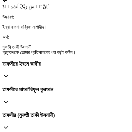
اِنَّ بَطۡشَ رَبِّکَ لَشَدِیۡدٌ ؕ
উচ্চারণ:
ইন্না বাতশা রাব্বিকা লাশাদীদ।
অর্থ:
মুফতী তাকী উসমানী
প্রকৃতপক্ষে তোমার প্রতিপালকের ধরা বড়ই কঠিন।
তাফসীরে ইবনে কাছীর
তাফসীরে মাআ'রিফুল কুরআন
তাফসীর (মুফতী তাকী উসমানী)