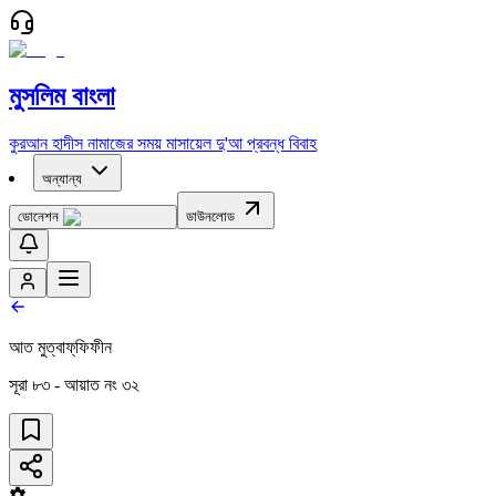
মুসলিম বাংলা
কুরআন
হাদীস
নামাজের সময়
মাসায়েল
দু'আ
প্রবন্ধ
বিবাহ
অন্যান্য
ডোনেশন
ডাউনলোড
আত মুত্বাফ্‌ফিফীন
সূরা
৮৩
- আয়াত নং
৩২