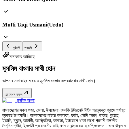
Mufti Taqi Usmani(Urdu)
পূর্ববর্তী
পরবর্তী
সাদাকায়ে জারিয়াহ
মুসলিম বাংলার সাথী হোন
আপনার সাদাকাহর মাধ্যমে মুসলিম বাংলার অগ্রযাত্রার সাথী হোন।
ডোনেশন করুন
মুসলিম বাংলা
বাংলাদেশের সকল শহর, জেলা, উপজেলা এমনকি ইন্টারনেট বিহীন প্রত্যন্ত গ্রামে পর্যন্ত
ব্যবহার উপযোগী। বাংলাদেশের বাইরে কলকাতা, দুবাই, সৌদি আরব, কাতার, কুয়েত,
ইতালি, ফ্রান্স, জার্মানী, অস্ট্রেলিয়া, কানাডা, ইউরোপে থাকা লাখো প্রবাসী বাঙ্গালীর
দৈনন্দিন দ্বীনি, ইসলামী প্রয়োজনীয় আইফোন ও এন্ড্রয়েড অ্যাপ্লিকেশন। ঘরে থাকুন বা