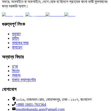
সফরে, অনলাইনে বা অফলাইনে, দেশে হোক বা বিদেশে প্রত্যেক বাংলা ভাষী মুসলমানের
জন্য দরকারি অ্যাপ।
গুরুত্বপূর্ণ লিংক
কুরআন
হাদীস
নামাজের সময়
মাসায়েল
অন্যান্য ফিচার
দু'আ
কিতাব
প্রবন্ধ
যাকাত ক্যালকুলেটর
যোগাযোগ
২০/১৬, তাজমহল রোড, মোহাম্মদপুর, ঢাকা - ১২০৭, বাংলাদেশ
+880 1601-761564
muslimbangla.app@gmail.com