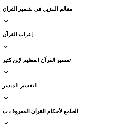
معالم التنزيل في تفسير القرآن
إعراب القرآن
تفسير القرآن العظيم لإبن كثير
التفسير الميسر
الجامع لأحكام القرآن المعروف ب