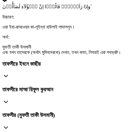
وَاِذَا رَاَوۡہُمۡ قَالُوۡۤا اِنَّ ہٰۤؤُلَآءِ لَضَآلُّوۡنَ ۙ
উচ্চারণ:
ওয়া ইযা-রাআওহুম কা-লূইন্না হাউলাই লাদাললূন।
অর্থ:
মুফতী তাকী উসমানী
এবং যখন তাদেরকে (অর্থাৎ মুমিনদেরকে) দেখত, তখন বলত, নিশ্চয়ই এরা পথভ্রষ্ট।
তাফসীরে ইবনে কাছীর
তাফসীরে মাআ'রিফুল কুরআন
তাফসীর (মুফতী তাকী উসমানী)