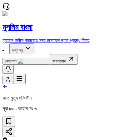
মুসলিম বাংলা
কুরআন
হাদীস
নামাজের সময়
মাসায়েল
দু'আ
প্রবন্ধ
বিবাহ
অন্যান্য
ডোনেশন
ডাউনলোড
আত মুত্বাফ্‌ফিফীন
সূরা
৮৩
- আয়াত নং
৩