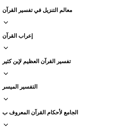
معالم التنزيل في تفسير القرآن
إعراب القرآن
تفسير القرآن العظيم لإبن كثير
التفسير الميسر
الجامع لأحكام القرآن المعروف ب