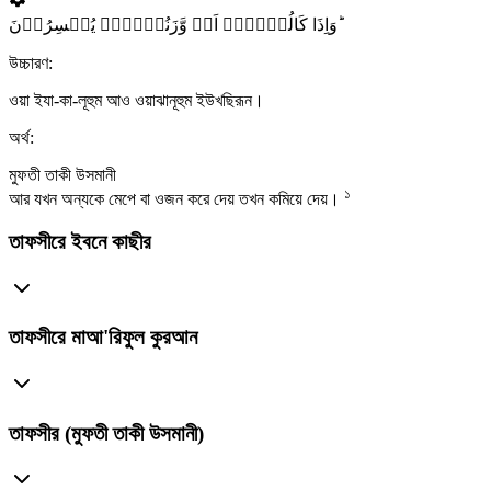
وَاِذَا کَالُوۡہُمۡ اَوۡ وَّزَنُوۡہُمۡ یُخۡسِرُوۡنَ ؕ
উচ্চারণ:
ওয়া ইযা-কা-লূহুম আও ওয়াঝানূহুম ইউখছিরূন।
অর্থ:
মুফতী তাকী উসমানী
১
আর যখন অন্যকে মেপে বা ওজন করে দেয় তখন কমিয়ে দেয়।
তাফসীরে ইবনে কাছীর
তাফসীরে মাআ'রিফুল কুরআন
তাফসীর (মুফতী তাকী উসমানী)