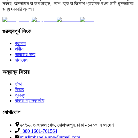
সফরে, অনলাইনে বা অফলাইনে, দেশে হোক বা বিদেশে প্রত্যেক বাংলা ভাষী মুসলমানের
জন্য দরকারি অ্যাপ।
গুরুত্বপূর্ণ লিংক
কুরআন
হাদীস
নামাজের সময়
মাসায়েল
অন্যান্য ফিচার
দু'আ
কিতাব
প্রবন্ধ
যাকাত ক্যালকুলেটর
যোগাযোগ
২০/১৬, তাজমহল রোড, মোহাম্মদপুর, ঢাকা - ১২০৭, বাংলাদেশ
+880 1601-761564
muslimbangla.app@gmail.com