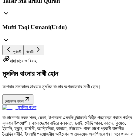
Tafsir Ma'ariful Quran
Mufti Taqi Usmani(Urdu)
পূর্ববর্তী
পরবর্তী
সাদাকায়ে জারিয়াহ
মুসলিম বাংলার সাথী হোন
আপনার সাদাকাহর মাধ্যমে মুসলিম বাংলার অগ্রযাত্রার সাথী হোন।
ডোনেশন করুন
মুসলিম বাংলা
বাংলাদেশের সকল শহর, জেলা, উপজেলা এমনকি ইন্টারনেট বিহীন প্রত্যন্ত গ্রামে পর্যন্ত
ব্যবহার উপযোগী। বাংলাদেশের বাইরে কলকাতা, দুবাই, সৌদি আরব, কাতার, কুয়েত,
ইতালি, ফ্রান্স, জার্মানী, অস্ট্রেলিয়া, কানাডা, ইউরোপে থাকা লাখো প্রবাসী বাঙ্গালীর
দৈনন্দিন দ্বীনি, ইসলামী প্রয়োজনীয় আইফোন ও এন্ড্রয়েড অ্যাপ্লিকেশন। ঘরে থাকুন বা