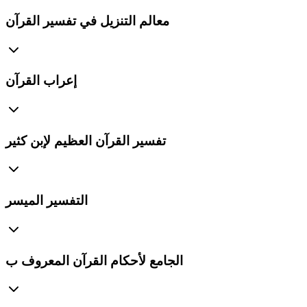
معالم التنزيل في تفسير القرآن
إعراب القرآن
تفسير القرآن العظيم لإبن كثير
التفسير الميسر
الجامع لأحكام القرآن المعروف ب