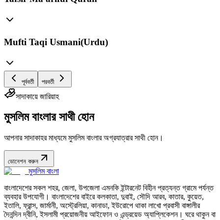
Mufti Taqi Usmani(Urdu)
পূর্ববর্তী
পরবর্তী
সাদাকায়ে জারিয়াহ
মুসলিম বাংলার সাথী হোন
আপনার সাদাকাহর মাধ্যমে মুসলিম বাংলার অগ্রযাত্রার সাথী হোন।
ডোনেশন করুন
মুসলিম বাংলা
বাংলাদেশের সকল শহর, জেলা, উপজেলা এমনকি ইন্টারনেট বিহীন প্রত্যন্ত গ্রামে পর্যন্ত
ব্যবহার উপযোগী। বাংলাদেশের বাইরে কলকাতা, দুবাই, সৌদি আরব, কাতার, কুয়েত,
ইতালি, ফ্রান্স, জার্মানী, অস্ট্রেলিয়া, কানাডা, ইউরোপে থাকা লাখো প্রবাসী বাঙ্গালীর
দৈনন্দিন দ্বীনি, ইসলামী প্রয়োজনীয় আইফোন ও এন্ড্রয়েড অ্যাপ্লিকেশন। ঘরে থাকুন বা