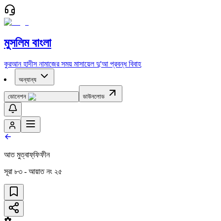
মুসলিম বাংলা
কুরআন
হাদীস
নামাজের সময়
মাসায়েল
দু'আ
প্রবন্ধ
বিবাহ
অন্যান্য
ডোনেশন
ডাউনলোড
আত মুত্বাফ্‌ফিফীন
সূরা
৮৩
- আয়াত নং
২৫