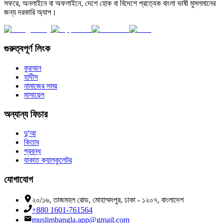
সফরে, অনলাইনে বা অফলাইনে, দেশে হোক বা বিদেশে প্রত্যেক বাংলা ভাষী মুসলমানের
জন্য দরকারি অ্যাপ।
গুরুত্বপূর্ণ লিংক
কুরআন
হাদীস
নামাজের সময়
মাসায়েল
অন্যান্য ফিচার
দু'আ
কিতাব
প্রবন্ধ
যাকাত ক্যালকুলেটর
যোগাযোগ
২০/১৬, তাজমহল রোড, মোহাম্মদপুর, ঢাকা - ১২০৭, বাংলাদেশ
+880 1601-761564
muslimbangla.app@gmail.com