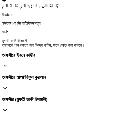
یُسۡقَوۡنَ مِنۡ رَّحِیۡقٍ مَّخۡتُوۡمٍ ۙ
উচ্চারণ:
ইউছকাওনা মির রাহীকিমমাখতূম।
অর্থ:
মুফতী তাকী উসমানী
তাদেরকে পান করানো হবে বিশুদ্ধ পানীয়, যাতে মোহর করা থাকবে।
তাফসীরে ইবনে কাছীর
তাফসীরে মাআ'রিফুল কুরআন
তাফসীর (মুফতী তাকী উসমানী)