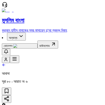
মুসলিম বাংলা
কুরআন
হাদীস
নামাজের সময়
মাসায়েল
দু'আ
প্রবন্ধ
বিবাহ
অন্যান্য
ডোনেশন
ডাউনলোড
আবাসা
সূরা
৮০
- আয়াত নং
৬