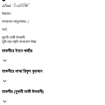
فَاَنۡتَ لَہٗ تَصَدّٰی ؕ
উচ্চারণ:
ফাআনতা লাহূতাসাদ্দা-।
অর্থ:
মুফতী তাকী উসমানী
তুমি তার প্রতি মনোযোগ দিচ্ছ
তাফসীরে ইবনে কাছীর
তাফসীরে মাআ'রিফুল কুরআন
তাফসীর (মুফতী তাকী উসমানী)