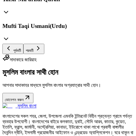
Mufti Taqi Usmani(Urdu)
পূর্ববর্তী
পরবর্তী
সাদাকায়ে জারিয়াহ
মুসলিম বাংলার সাথী হোন
আপনার সাদাকাহর মাধ্যমে মুসলিম বাংলার অগ্রযাত্রার সাথী হোন।
ডোনেশন করুন
মুসলিম বাংলা
বাংলাদেশের সকল শহর, জেলা, উপজেলা এমনকি ইন্টারনেট বিহীন প্রত্যন্ত গ্রামে পর্যন্ত
ব্যবহার উপযোগী। বাংলাদেশের বাইরে কলকাতা, দুবাই, সৌদি আরব, কাতার, কুয়েত,
ইতালি, ফ্রান্স, জার্মানী, অস্ট্রেলিয়া, কানাডা, ইউরোপে থাকা লাখো প্রবাসী বাঙ্গালীর
দৈনন্দিন দ্বীনি, ইসলামী প্রয়োজনীয় আইফোন ও এন্ড্রয়েড অ্যাপ্লিকেশন। ঘরে থাকুন বা