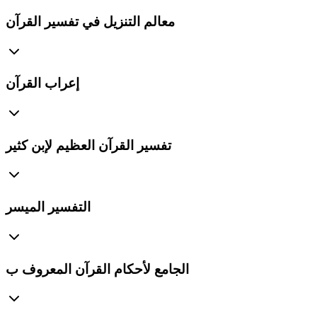
معالم التنزيل في تفسير القرآن
إعراب القرآن
تفسير القرآن العظيم لإبن كثير
التفسير الميسر
الجامع لأحكام القرآن المعروف ب