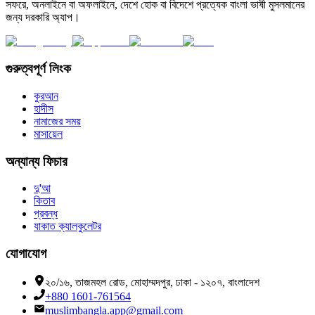
সফরে, অনলাইনে বা অফলাইনে, দেশে হোক বা বিদেশে প্রত্যেক বাংলা ভাষী মুসলমানের
জন্য দরকারি অ্যাপ।
গুরুত্বপূর্ণ লিংক
কুরআন
হাদীস
নামাজের সময়
মাসায়েল
অন্যান্য ফিচার
দু'আ
কিতাব
প্রবন্ধ
যাকাত ক্যালকুলেটর
যোগাযোগ
২০/১৬, তাজমহল রোড, মোহাম্মদপুর, ঢাকা - ১২০৭, বাংলাদেশ
+880 1601-761564
muslimbangla.app@gmail.com