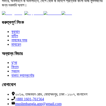
সফরে, অনলাইনে বা অফলাইনে, দেশে হোক বা বিদেশে প্রত্যেক বাংলা ভাষী মুসলমানের
জন্য দরকারি অ্যাপ।
গুরুত্বপূর্ণ লিংক
কুরআন
হাদীস
নামাজের সময়
মাসায়েল
অন্যান্য ফিচার
দু'আ
কিতাব
প্রবন্ধ
যাকাত ক্যালকুলেটর
যোগাযোগ
২০/১৬, তাজমহল রোড, মোহাম্মদপুর, ঢাকা - ১২০৭, বাংলাদেশ
+880 1601-761564
muslimbangla.app@gmail.com