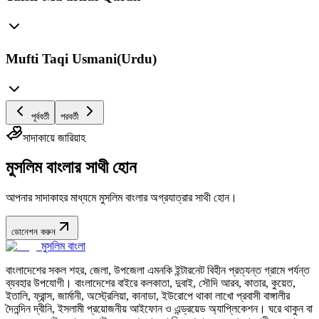
Mufti Taqi Usmani(Urdu)
পূর্ববর্তী
পরবর্তী
সাদাকায়ে জারিয়াহ
মুসলিম বাংলার সাথী হোন
আপনার সাদাকাহর মাধ্যমে মুসলিম বাংলার অগ্রযাত্রার সাথী হোন।
ডোনেশন করুন
মুসলিম বাংলা
বাংলাদেশের সকল শহর, জেলা, উপজেলা এমনকি ইন্টারনেট বিহীন প্রত্যন্ত গ্রামে পর্যন্ত
ব্যবহার উপযোগী। বাংলাদেশের বাইরে কলকাতা, দুবাই, সৌদি আরব, কাতার, কুয়েত,
ইতালি, ফ্রান্স, জার্মানী, অস্ট্রেলিয়া, কানাডা, ইউরোপে থাকা লাখো প্রবাসী বাঙ্গালীর
দৈনন্দিন দ্বীনি, ইসলামী প্রয়োজনীয় আইফোন ও এন্ড্রয়েড অ্যাপ্লিকেশন। ঘরে থাকুন বা