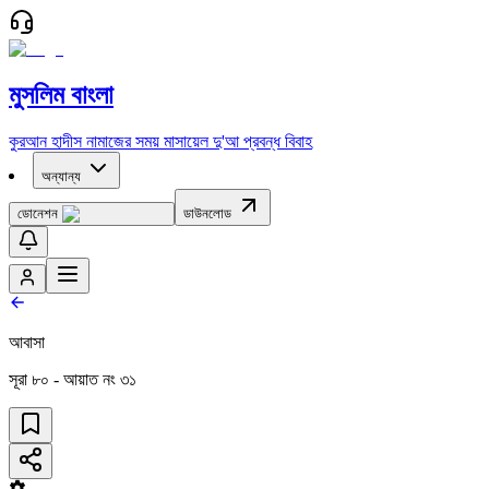
মুসলিম বাংলা
কুরআন
হাদীস
নামাজের সময়
মাসায়েল
দু'আ
প্রবন্ধ
বিবাহ
অন্যান্য
ডোনেশন
ডাউনলোড
আবাসা
সূরা
৮০
- আয়াত নং
৩১