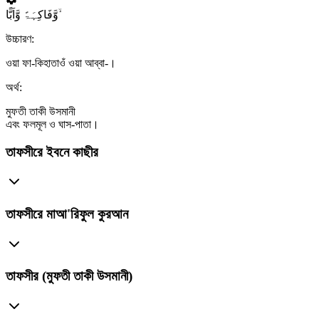
وَّفَاکِہَۃً وَّاَبًّا ۙ
উচ্চারণ:
ওয়া ফা-কিহাতাওঁ ওয়া আব্বা-।
অর্থ:
মুফতী তাকী উসমানী
এবং ফলমূল ও ঘাস-পাতা।
তাফসীরে ইবনে কাছীর
তাফসীরে মাআ'রিফুল কুরআন
তাফসীর (মুফতী তাকী উসমানী)