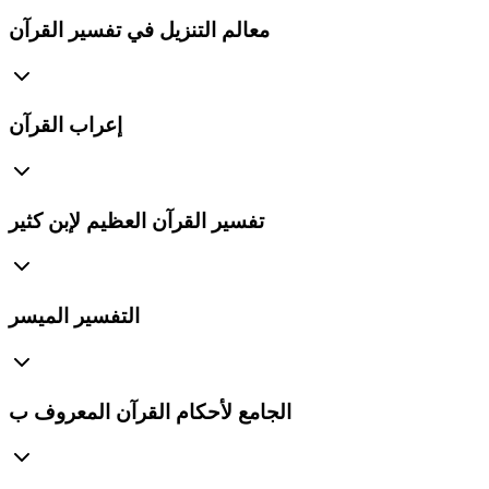
معالم التنزيل في تفسير القرآن
إعراب القرآن
تفسير القرآن العظيم لإبن كثير
التفسير الميسر
الجامع لأحكام القرآن المعروف ب