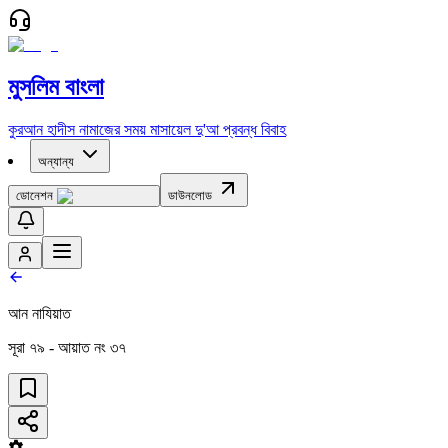
মুসলিম বাংলা
কুরআন
হাদীস
নামাজের সময়
মাসায়েল
দু'আ
প্রবন্ধ
বিবাহ
অন্যান্য
ডোনেশন
ডাউনলোড
আন নাযিয়াত
সূরা
৭৯
- আয়াত নং
৩৭