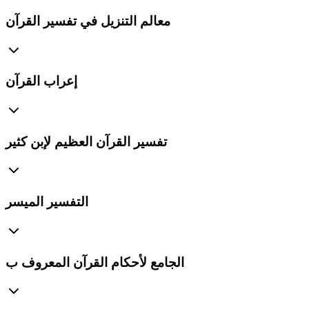
معالم التنزيل في تفسير القرآن
إعراب القرآن
تفسير القرآن العظيم لإبن كثير
التفسير الميسر
الجامع لأحكام القرآن المعروف ب