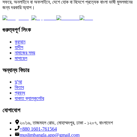
সফরে, অনলাইনে বা অফলাইনে, দেশে হোক বা বিদেশে প্রত্যেক বাংলা ভাষী মুসলমানের
জন্য দরকারি অ্যাপ।
গুরুত্বপূর্ণ লিংক
কুরআন
হাদীস
নামাজের সময়
মাসায়েল
অন্যান্য ফিচার
দু'আ
কিতাব
প্রবন্ধ
যাকাত ক্যালকুলেটর
যোগাযোগ
২০/১৬, তাজমহল রোড, মোহাম্মদপুর, ঢাকা - ১২০৭, বাংলাদেশ
+880 1601-761564
muslimbangla.app@gmail.com