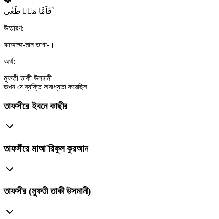
فَاَمَّا مَنۡ طَغٰی ۙ
উচ্চারণ:
ফাআম্মা-মান তাগা-।
অর্থ:
মুফতী তাকী উসমানী
তখন যে ব্যক্তি অবাধ্যতা করেছিল,
তাফসীরে ইবনে কাছীর
তাফসীরে মাআ'রিফুল কুরআন
তাফসীর (মুফতী তাকী উসমানী)