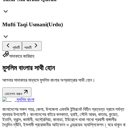
Mufti Taqi Usmani(Urdu)
পূর্ববর্তী
পরবর্তী
সাদাকায়ে জারিয়াহ
মুসলিম বাংলার সাথী হোন
আপনার সাদাকাহর মাধ্যমে মুসলিম বাংলার অগ্রযাত্রার সাথী হোন।
ডোনেশন করুন
মুসলিম বাংলা
বাংলাদেশের সকল শহর, জেলা, উপজেলা এমনকি ইন্টারনেট বিহীন প্রত্যন্ত গ্রামে পর্যন্ত
ব্যবহার উপযোগী। বাংলাদেশের বাইরে কলকাতা, দুবাই, সৌদি আরব, কাতার, কুয়েত,
ইতালি, ফ্রান্স, জার্মানী, অস্ট্রেলিয়া, কানাডা, ইউরোপে থাকা লাখো প্রবাসী বাঙ্গালীর
দৈনন্দিন দ্বীনি, ইসলামী প্রয়োজনীয় আইফোন ও এন্ড্রয়েড অ্যাপ্লিকেশন। ঘরে থাকুন বা