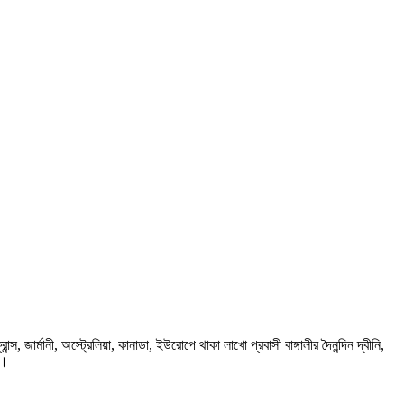
ার্মানী, অস্ট্রেলিয়া, কানাডা, ইউরোপে থাকা লাখো প্রবাসী বাঙ্গালীর দৈনন্দিন দ্বীনি,
প।