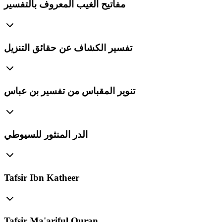
مفاتيح الغيب المعروف بالتفسير
تفسير الكشاف عن حقائق التنزيل
تنوير المقباس من تفسير بن عباس
الدر المنثور للسيوطي
Tafsir Ibn Katheer
Tafsir Ma'ariful Quran