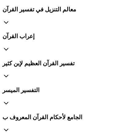
معالم التنزيل في تفسير القرآن
إعراب القرآن
تفسير القرآن العظيم لإبن كثير
التفسير الميسر
الجامع لأحكام القرآن المعروف ب