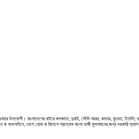
হার উপযোগী। বাংলাদেশের বাইরে কলকাতা, দুবাই, সৌদি আরব, কাতার, কুয়েত, ইতালি, ফ্রান্স, জ
ে বা অফলাইনে, দেশে হোক বা বিদেশে প্রত্যেক বাংলা ভাষী মুসলমানের জন্য দরকারি অ্যা