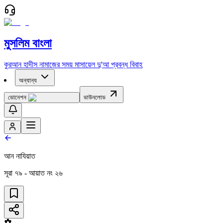
মুসলিম বাংলা
কুরআন
হাদীস
নামাজের সময়
মাসায়েল
দু'আ
প্রবন্ধ
বিবাহ
অন্যান্য
ডোনেশন
ডাউনলোড
আন নাযিয়াত
সূরা
৭৯
- আয়াত নং
২৬