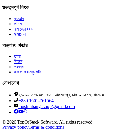
গুরুত্বপূর্ণ লিংক
কুরআন
হাদীস
নামাজের সময়
মাসায়েল
অন্যান্য ফিচার
দু'আ
কিতাব
প্রবন্ধ
যাকাত ক্যালকুলেটর
যোগাযোগ
২০/১৬, তাজমহল রোড, মোহাম্মদপুর, ঢাকা - ১২০৭, বাংলাদেশ
+880 1601-761564
muslimbangla.app@gmail.com
©
2026
TopOfStack Software. All rights reserved.
Privacy policy
Terms & conditions