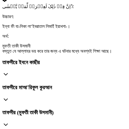
اِنَّ فِیۡ ذٰلِکَ لَعِبۡرَۃً لِّمَنۡ یَّخۡشٰی ؕ٪
উচ্চারণ:
ইন্না ফী যা-লিকা লা‘ইবরাতাল লিমাইঁ ইয়াখশা-।
অর্থ:
মুফতী তাকী উসমানী
বস্তুত যে আল্লাহর ভয় করে তার জন্য এ ঘটনার মধ্যে অবশ্যই শিক্ষা আছে।
তাফসীরে ইবনে কাছীর
তাফসীরে মাআ'রিফুল কুরআন
তাফসীর (মুফতী তাকী উসমানী)