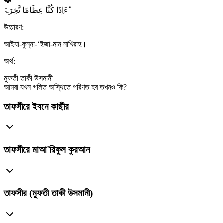
ءَاِذَا کُنَّا عِظَامًا نَّخِرَۃً ؕ
উচ্চারণ:
আইযা-কুন্না-‘ইজা-মান নাখিরাহ।
অর্থ:
মুফতী তাকী উসমানী
আমরা যখন গলিত অস্থিতে পরিণত হব তখনও কি?
তাফসীরে ইবনে কাছীর
তাফসীরে মাআ'রিফুল কুরআন
তাফসীর (মুফতী তাকী উসমানী)