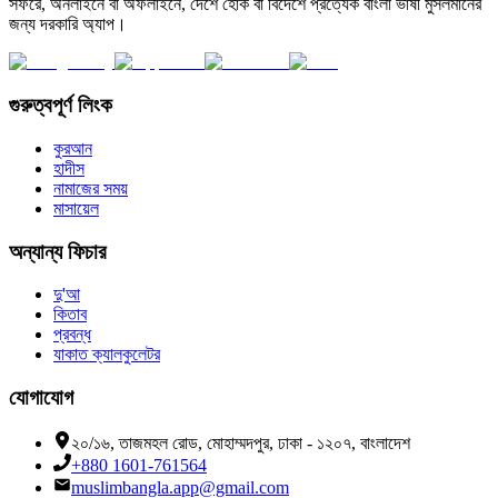
সফরে, অনলাইনে বা অফলাইনে, দেশে হোক বা বিদেশে প্রত্যেক বাংলা ভাষী মুসলমানের
জন্য দরকারি অ্যাপ।
গুরুত্বপূর্ণ লিংক
কুরআন
হাদীস
নামাজের সময়
মাসায়েল
অন্যান্য ফিচার
দু'আ
কিতাব
প্রবন্ধ
যাকাত ক্যালকুলেটর
যোগাযোগ
২০/১৬, তাজমহল রোড, মোহাম্মদপুর, ঢাকা - ১২০৭, বাংলাদেশ
+880 1601-761564
muslimbangla.app@gmail.com