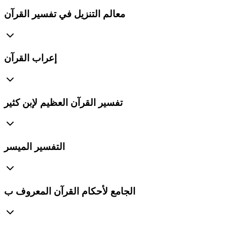
معالم التنزيل في تفسير القرآن
إعراب القرآن
تفسير القرآن العظيم لإبن كثير
التفسير الميسر
الجامع لأحكام القرآن المعروف ب