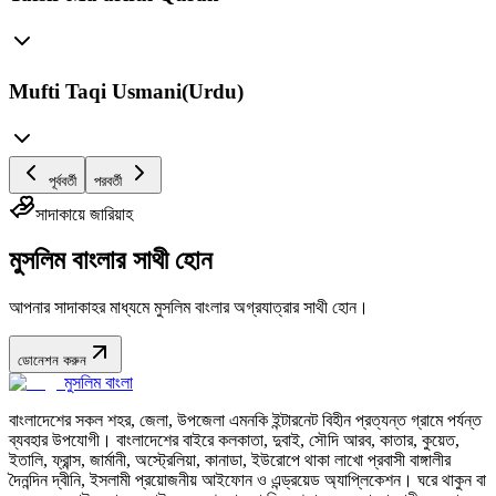
Mufti Taqi Usmani(Urdu)
পূর্ববর্তী
পরবর্তী
সাদাকায়ে জারিয়াহ
মুসলিম বাংলার সাথী হোন
আপনার সাদাকাহর মাধ্যমে মুসলিম বাংলার অগ্রযাত্রার সাথী হোন।
ডোনেশন করুন
মুসলিম বাংলা
বাংলাদেশের সকল শহর, জেলা, উপজেলা এমনকি ইন্টারনেট বিহীন প্রত্যন্ত গ্রামে পর্যন্ত
ব্যবহার উপযোগী। বাংলাদেশের বাইরে কলকাতা, দুবাই, সৌদি আরব, কাতার, কুয়েত,
ইতালি, ফ্রান্স, জার্মানী, অস্ট্রেলিয়া, কানাডা, ইউরোপে থাকা লাখো প্রবাসী বাঙ্গালীর
দৈনন্দিন দ্বীনি, ইসলামী প্রয়োজনীয় আইফোন ও এন্ড্রয়েড অ্যাপ্লিকেশন। ঘরে থাকুন বা