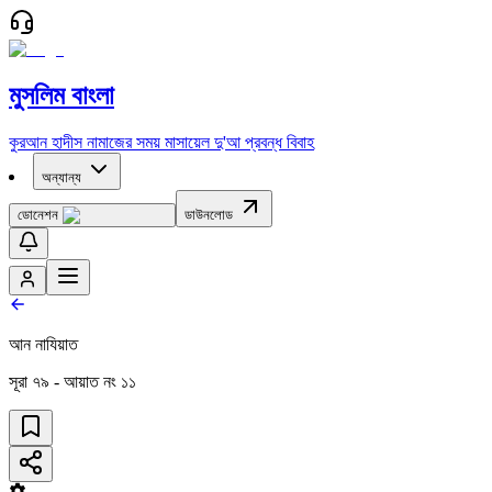
মুসলিম বাংলা
কুরআন
হাদীস
নামাজের সময়
মাসায়েল
দু'আ
প্রবন্ধ
বিবাহ
অন্যান্য
ডোনেশন
ডাউনলোড
আন নাযিয়াত
সূরা
৭৯
- আয়াত নং
১১