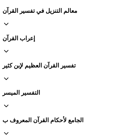
معالم التنزيل في تفسير القرآن
إعراب القرآن
تفسير القرآن العظيم لإبن كثير
التفسير الميسر
الجامع لأحكام القرآن المعروف ب