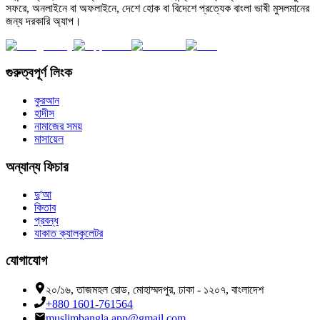
সফরে, অনলাইনে বা অফলাইনে, দেশে হোক বা বিদেশে প্রত্যেক বাংলা ভাষী মুসলমানের
জন্য দরকারি অ্যাপ।
গুরুত্বপূর্ণ লিংক
কুরআন
হাদীস
নামাজের সময়
মাসায়েল
অন্যান্য ফিচার
দু'আ
কিতাব
প্রবন্ধ
যাকাত ক্যালকুলেটর
যোগাযোগ
২০/১৬, তাজমহল রোড, মোহাম্মদপুর, ঢাকা - ১২০৭, বাংলাদেশ
+880 1601-761564
muslimbangla.app@gmail.com