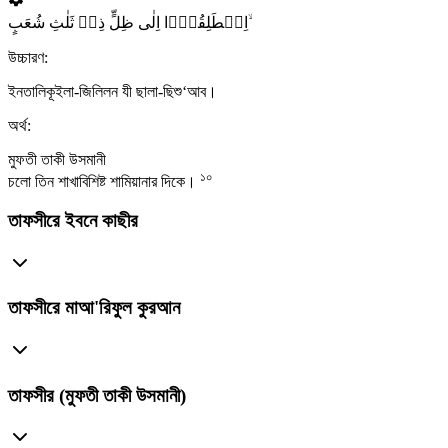
اِنۡطَلِقُوۡۤا اِلٰی ظِلٍّ ذِیۡ ثَلٰثِ شُعَبٍ ۙ
উচ্চারণ:
ইনতালিকূইলা-জিলিলন যী ছালা-ছিশু‘আব।
অর্থ:
মুফতী তাকী উসমানী
১০
চলো তিন শাখাবিশিষ্ট শামিয়ানার দিকে।
তাফসীরে ইবনে কাছীর
তাফসীরে মাআ'রিফুল কুরআন
তাফসীর (মুফতী তাকী উসমানী)