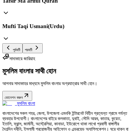
Tafsir Ma'ariful Quran
Mufti Taqi Usmani(Urdu)
পূর্ববর্তী
পরবর্তী
সাদাকায়ে জারিয়াহ
মুসলিম বাংলার সাথী হোন
আপনার সাদাকাহর মাধ্যমে মুসলিম বাংলার অগ্রযাত্রার সাথী হোন।
ডোনেশন করুন
মুসলিম বাংলা
বাংলাদেশের সকল শহর, জেলা, উপজেলা এমনকি ইন্টারনেট বিহীন প্রত্যন্ত গ্রামে পর্যন্ত
ব্যবহার উপযোগী। বাংলাদেশের বাইরে কলকাতা, দুবাই, সৌদি আরব, কাতার, কুয়েত,
ইতালি, ফ্রান্স, জার্মানী, অস্ট্রেলিয়া, কানাডা, ইউরোপে থাকা লাখো প্রবাসী বাঙ্গালীর
দৈনন্দিন দ্বীনি, ইসলামী প্রয়োজনীয় আইফোন ও এন্ড্রয়েড অ্যাপ্লিকেশন। ঘরে থাকুন বা