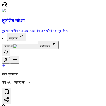
মুসলিম বাংলা
কুরআন
হাদীস
নামাজের সময়
মাসায়েল
দু'আ
প্রবন্ধ
বিবাহ
অন্যান্য
ডোনেশন
ডাউনলোড
আল মুরসালাত
সূরা
৭৭
- আয়াত নং
৩০