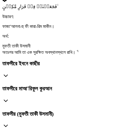
فَجَعَلۡنٰہُ فِیۡ قَرَارٍ مَّکِیۡنٍ ۙ
উচ্চারণ:
ফাজা‘আলনা-হু ফী কারা-রিম মাকীন।
অর্থ:
মুফতী তাকী উসমানী
৭
অতঃপর আমি তা এক সুরক্ষিত অবস্থানস্থলে রাখি।
তাফসীরে ইবনে কাছীর
তাফসীরে মাআ'রিফুল কুরআন
তাফসীর (মুফতী তাকী উসমানী)