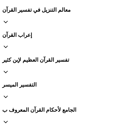
معالم التنزيل في تفسير القرآن
إعراب القرآن
تفسير القرآن العظيم لإبن كثير
التفسير الميسر
الجامع لأحكام القرآن المعروف ب