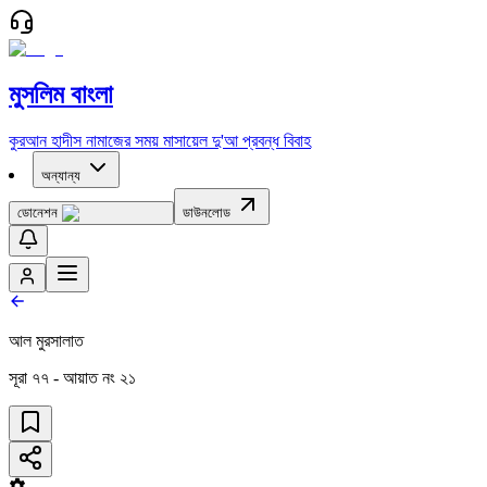
মুসলিম বাংলা
কুরআন
হাদীস
নামাজের সময়
মাসায়েল
দু'আ
প্রবন্ধ
বিবাহ
অন্যান্য
ডোনেশন
ডাউনলোড
আল মুরসালাত
সূরা
৭৭
- আয়াত নং
২১