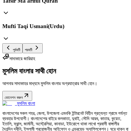
Tafsir Ma'ariful Quran
Mufti Taqi Usmani(Urdu)
পূর্ববর্তী
পরবর্তী
সাদাকায়ে জারিয়াহ
মুসলিম বাংলার সাথী হোন
আপনার সাদাকাহর মাধ্যমে মুসলিম বাংলার অগ্রযাত্রার সাথী হোন।
ডোনেশন করুন
মুসলিম বাংলা
বাংলাদেশের সকল শহর, জেলা, উপজেলা এমনকি ইন্টারনেট বিহীন প্রত্যন্ত গ্রামে পর্যন্ত
ব্যবহার উপযোগী। বাংলাদেশের বাইরে কলকাতা, দুবাই, সৌদি আরব, কাতার, কুয়েত,
ইতালি, ফ্রান্স, জার্মানী, অস্ট্রেলিয়া, কানাডা, ইউরোপে থাকা লাখো প্রবাসী বাঙ্গালীর
দৈনন্দিন দ্বীনি, ইসলামী প্রয়োজনীয় আইফোন ও এন্ড্রয়েড অ্যাপ্লিকেশন। ঘরে থাকুন বা