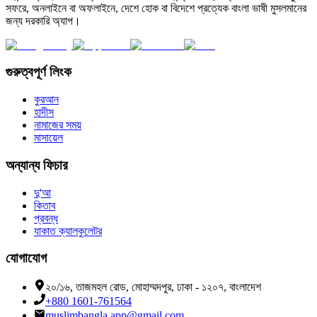
সফরে, অনলাইনে বা অফলাইনে, দেশে হোক বা বিদেশে প্রত্যেক বাংলা ভাষী মুসলমানের
জন্য দরকারি অ্যাপ।
গুরুত্বপূর্ণ লিংক
কুরআন
হাদীস
নামাজের সময়
মাসায়েল
অন্যান্য ফিচার
দু'আ
কিতাব
প্রবন্ধ
যাকাত ক্যালকুলেটর
যোগাযোগ
২০/১৬, তাজমহল রোড, মোহাম্মদপুর, ঢাকা - ১২০৭, বাংলাদেশ
+880 1601-761564
muslimbangla.app@gmail.com