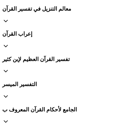
معالم التنزيل في تفسير القرآن
إعراب القرآن
تفسير القرآن العظيم لإبن كثير
التفسير الميسر
الجامع لأحكام القرآن المعروف ب