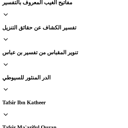
مفاتيح الغيب المعروف بالتفسير
تفسير الكشاف عن حقائق التنزيل
تنوير المقباس من تفسير بن عباس
الدر المنثور للسيوطي
Tafsir Ibn Katheer
Tafsir Ma'ariful Quran