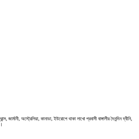
ার্মানী, অস্ট্রেলিয়া, কানাডা, ইউরোপে থাকা লাখো প্রবাসী বাঙ্গালীর দৈনন্দিন দ্বীনি,
প।