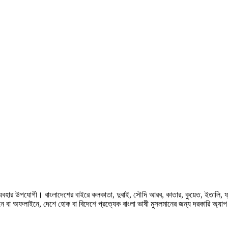
হার উপযোগী। বাংলাদেশের বাইরে কলকাতা, দুবাই, সৌদি আরব, কাতার, কুয়েত, ইতালি, ফ্রান্স, জ
ে বা অফলাইনে, দেশে হোক বা বিদেশে প্রত্যেক বাংলা ভাষী মুসলমানের জন্য দরকারি অ্যা