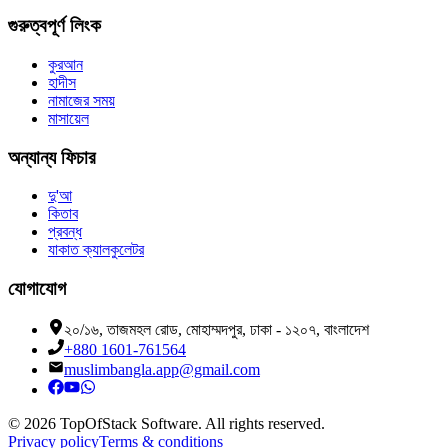
গুরুত্বপূর্ণ লিংক
কুরআন
হাদীস
নামাজের সময়
মাসায়েল
অন্যান্য ফিচার
দু'আ
কিতাব
প্রবন্ধ
যাকাত ক্যালকুলেটর
যোগাযোগ
২০/১৬, তাজমহল রোড, মোহাম্মদপুর, ঢাকা - ১২০৭, বাংলাদেশ
+880 1601-761564
muslimbangla.app@gmail.com
©
2026
TopOfStack Software. All rights reserved.
Privacy policy
Terms & conditions