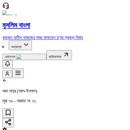
মুসলিম বাংলা
কুরআন
হাদীস
নামাজের সময়
মাসায়েল
দু'আ
প্রবন্ধ
বিবাহ
অন্যান্য
ডোনেশন
ডাউনলোড
আদ দাহ্‌র (আল-ইনসান)
সূরা
৭৬
- আয়াত নং
৩১