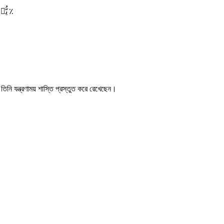
یُّدۡخِلُ مَنۡ یَّشَآءُ فِیۡ رَحۡمَتِہٖ ؕ وَالظّٰلِمِیۡنَ اَعَدَّ لَہُمۡ عَذَابًا اَلِیۡمًا ٪
নি যন্ত্রণাময় শাস্তি প্রস্তুত করে রেখেছেন।