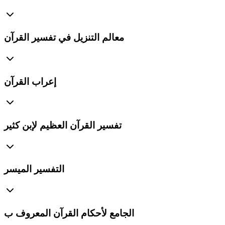
معالم التنزيل في تفسير القرآن
إعراب القرآن
تفسير القرآن العظيم لإبن كثير
التفسير الميسر
الجامع لأحكام القرآن المعروف ب