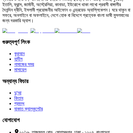
ইতালি, ফ্রান্স, জার্মানী, অস্ট্রেলিয়া, কানাডা, ইউরোপে থাকা লাখো প্রবাসী বাঙ্গালীর
দৈনন্দিন দ্বীনি, ইসলামী প্রয়োজনীয় আইফোন ও এন্ড্রয়েড অ্যাপ্লিকেশন। ঘরে থাকুন বা
সফরে, অনলাইনে বা অফলাইনে, দেশে হোক বা বিদেশে প্রত্যেক বাংলা ভাষী মুসলমানের
জন্য দরকারি অ্যাপ।
গুরুত্বপূর্ণ লিংক
কুরআন
হাদীস
নামাজের সময়
মাসায়েল
অন্যান্য ফিচার
দু'আ
কিতাব
প্রবন্ধ
যাকাত ক্যালকুলেটর
যোগাযোগ
২০/১৬, তাজমহল রোড, মোহাম্মদপুর, ঢাকা - ১২০৭, বাংলাদেশ