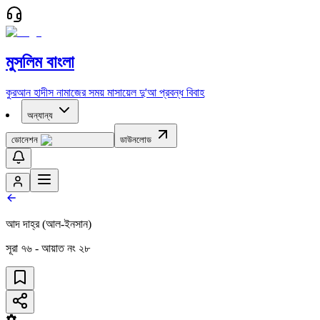
মুসলিম বাংলা
কুরআন
হাদীস
নামাজের সময়
মাসায়েল
দু'আ
প্রবন্ধ
বিবাহ
অন্যান্য
ডোনেশন
ডাউনলোড
আদ দাহ্‌র (আল-ইনসান)
সূরা
৭৬
- আয়াত নং
২৮