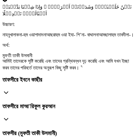
نَحۡنُ خَلَقۡنٰہُمۡ وَشَدَدۡنَاۤ اَسۡرَہُمۡ ۚ وَاِذَا شِئۡنَا بَدَّلۡنَاۤ
اَمۡثَالَہُمۡ تَبۡدِیۡلًا
উচ্চারণ:
নাহনুখালাকনা-হুম ওয়াশাদাদনাআছরাহুম ওয়া ইযা- শি’না- বাদ্দালনাআমছালাহুম তাবদীলা-।
অর্থ:
মুফতী তাকী উসমানী
আমিই তাদেরকে সৃষ্টি করেছি এবং তাদের গ্রন্থিবন্ধন দৃঢ় করেছি এবং আমি যখন ইচ্ছা
৭
করব তাদের পরিবর্তে তাদের অনুরূপ কিছু সৃষ্টি করব।
তাফসীরে ইবনে কাছীর
তাফসীরে মাআ'রিফুল কুরআন
তাফসীর (মুফতী তাকী উসমানী)