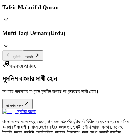
Tafsir Ma'ariful Quran
Mufti Taqi Usmani(Urdu)
পূর্ববর্তী
পরবর্তী
সাদাকায়ে জারিয়াহ
মুসলিম বাংলার সাথী হোন
আপনার সাদাকাহর মাধ্যমে মুসলিম বাংলার অগ্রযাত্রার সাথী হোন।
ডোনেশন করুন
মুসলিম বাংলা
বাংলাদেশের সকল শহর, জেলা, উপজেলা এমনকি ইন্টারনেট বিহীন প্রত্যন্ত গ্রামে পর্যন্ত
ব্যবহার উপযোগী। বাংলাদেশের বাইরে কলকাতা, দুবাই, সৌদি আরব, কাতার, কুয়েত,
ইতালি, ফ্রান্স, জার্মানী, অস্ট্রেলিয়া, কানাডা, ইউরোপে থাকা লাখো প্রবাসী বাঙ্গালীর