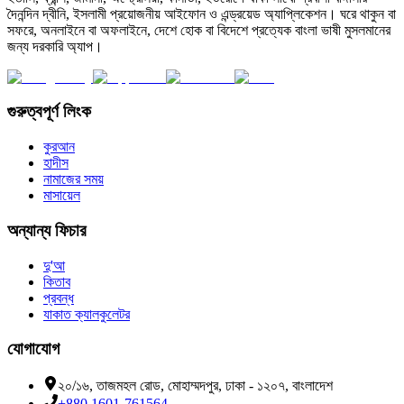
দৈনন্দিন দ্বীনি, ইসলামী প্রয়োজনীয় আইফোন ও এন্ড্রয়েড অ্যাপ্লিকেশন। ঘরে থাকুন বা
সফরে, অনলাইনে বা অফলাইনে, দেশে হোক বা বিদেশে প্রত্যেক বাংলা ভাষী মুসলমানের
জন্য দরকারি অ্যাপ।
গুরুত্বপূর্ণ লিংক
কুরআন
হাদীস
নামাজের সময়
মাসায়েল
অন্যান্য ফিচার
দু'আ
কিতাব
প্রবন্ধ
যাকাত ক্যালকুলেটর
যোগাযোগ
২০/১৬, তাজমহল রোড, মোহাম্মদপুর, ঢাকা - ১২০৭, বাংলাদেশ
+880 1601-761564