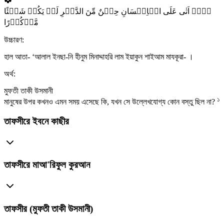
ہَلۡ اَتٰی عَلَی الۡاِنۡسَانِ حِیۡنٌ مِّنَ الدَّہۡرِ لَمۡ یَکُنۡ شَیۡئًا
مَّذۡکُوۡرًا
উচ্চারণ:
হাল আতা- ‘আলাল ইনছা-নি হীনুম মিনাদ্দাহরি লাম ইয়াকুন শাইআম মাযকূরা- ।
অর্থ:
মুফতী তাকী উসমানী
১
মানুষের উপর কখনও এমন সময় এসেছে কি, যখন সে উল্লেখযোগ্য কোন বস্তু ছিল না?
তাফসীরে ইবনে কাছীর
তাফসীরে মাআ'রিফুল কুরআন
তাফসীর (মুফতী তাকী উসমানী)