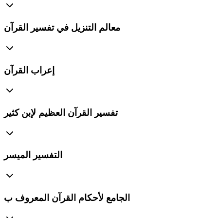
معالم التنزيل في تفسير القرآن
إعراب القرآن
تفسير القرآن العظيم لإبن كثير
التفسير الميسر
الجامع لأحكام القرآن المعروف ب