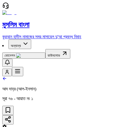
মুসলিম বাংলা
কুরআন
হাদীস
নামাজের সময়
মাসায়েল
দু'আ
প্রবন্ধ
বিবাহ
অন্যান্য
ডোনেশন
ডাউনলোড
আদ দাহ্‌র (আল-ইনসান)
সূরা
৭৬
- আয়াত নং
১