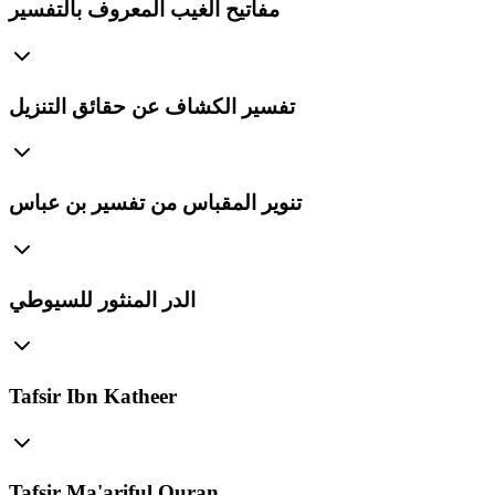
مفاتيح الغيب المعروف بالتفسير
تفسير الكشاف عن حقائق التنزيل
تنوير المقباس من تفسير بن عباس
الدر المنثور للسيوطي
Tafsir Ibn Katheer
Tafsir Ma'ariful Quran