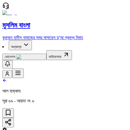
মুসলিম বাংলা
কুরআন
হাদীস
নামাজের সময়
মাসায়েল
দু'আ
প্রবন্ধ
বিবাহ
অন্যান্য
ডোনেশন
ডাউনলোড
আল হাক্কাহ
সূরা
৬৯
- আয়াত নং
৬