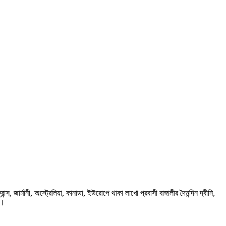
ার্মানী, অস্ট্রেলিয়া, কানাডা, ইউরোপে থাকা লাখো প্রবাসী বাঙ্গালীর দৈনন্দিন দ্বীনি,
প।