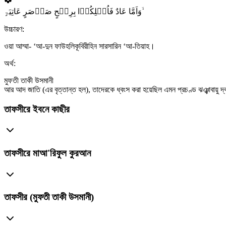
وَاَمَّا عَادٌ فَاُہۡلِکُوۡا بِرِیۡحٍ صَرۡصَرٍ عَاتِیَۃٍ ۙ
উচ্চারণ:
ওয়া আম্মা- ‘আ-দুন ফাউহলিকূবিরীহিন সারসারিন ‘আ-তিয়াহ।
অর্থ:
মুফতী তাকী উসমানী
আর আদ জাতি (এর বৃত্তান্ত হল), তাদেরকে ধ্বংস করা হয়েছিল এমন প্রচণ্ড ঝঞ্ঝাবায়ু দ্ব
তাফসীরে ইবনে কাছীর
তাফসীরে মাআ'রিফুল কুরআন
তাফসীর (মুফতী তাকী উসমানী)