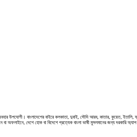
হার উপযোগী। বাংলাদেশের বাইরে কলকাতা, দুবাই, সৌদি আরব, কাতার, কুয়েত, ইতালি, ফ্রান্স, জ
ে বা অফলাইনে, দেশে হোক বা বিদেশে প্রত্যেক বাংলা ভাষী মুসলমানের জন্য দরকারি অ্যা