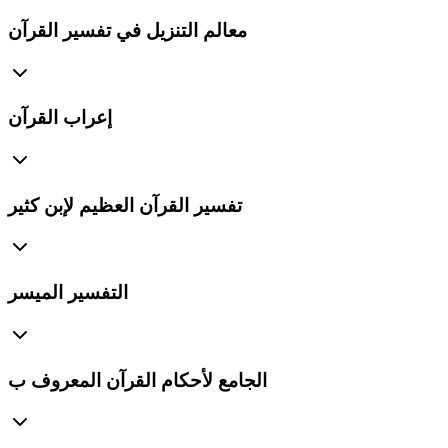
معالم التنزيل في تفسير القرآن
إعراب القرآن
تفسير القرآن العظيم لإبن كثير
التفسير الميسر
الجامع لأحكام القرآن المعروف ب