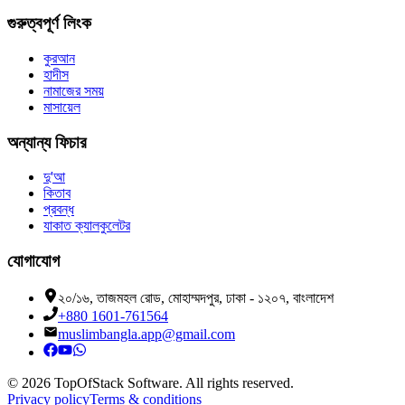
গুরুত্বপূর্ণ লিংক
কুরআন
হাদীস
নামাজের সময়
মাসায়েল
অন্যান্য ফিচার
দু'আ
কিতাব
প্রবন্ধ
যাকাত ক্যালকুলেটর
যোগাযোগ
২০/১৬, তাজমহল রোড, মোহাম্মদপুর, ঢাকা - ১২০৭, বাংলাদেশ
+880 1601-761564
muslimbangla.app@gmail.com
©
2026
TopOfStack Software. All rights reserved.
Privacy policy
Terms & conditions