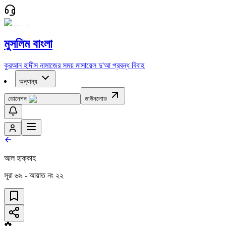
মুসলিম বাংলা
কুরআন
হাদীস
নামাজের সময়
মাসায়েল
দু'আ
প্রবন্ধ
বিবাহ
অন্যান্য
ডোনেশন
ডাউনলোড
আল হাক্কাহ
সূরা
৬৯
- আয়াত নং
২২