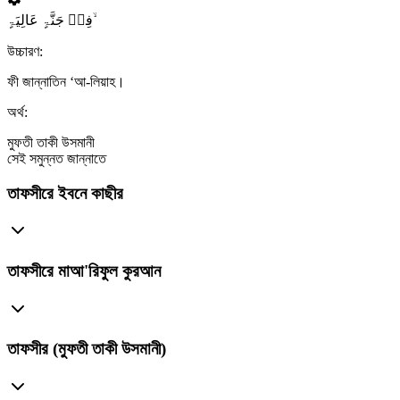
فِیۡ جَنَّۃٍ عَالِیَۃٍ ۙ
উচ্চারণ:
ফী জান্নাতিন ‘আ-লিয়াহ।
অর্থ:
মুফতী তাকী উসমানী
সেই সমুন্নত জান্নাতে
তাফসীরে ইবনে কাছীর
তাফসীরে মাআ'রিফুল কুরআন
তাফসীর (মুফতী তাকী উসমানী)