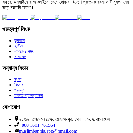
সফরে, অনলাইনে বা অফলাইনে, দেশে হোক বা বিদেশে প্রত্যেক বাংলা ভাষী মুসলমানের
জন্য দরকারি অ্যাপ।
গুরুত্বপূর্ণ লিংক
কুরআন
হাদীস
নামাজের সময়
মাসায়েল
অন্যান্য ফিচার
দু'আ
কিতাব
প্রবন্ধ
যাকাত ক্যালকুলেটর
যোগাযোগ
২০/১৬, তাজমহল রোড, মোহাম্মদপুর, ঢাকা - ১২০৭, বাংলাদেশ
+880 1601-761564
muslimbangla.app@gmail.com