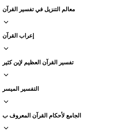
معالم التنزيل في تفسير القرآن
إعراب القرآن
تفسير القرآن العظيم لإبن كثير
التفسير الميسر
الجامع لأحكام القرآن المعروف ب