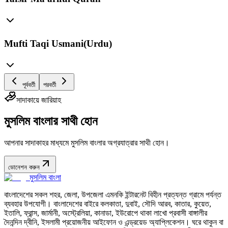
Mufti Taqi Usmani(Urdu)
পূর্ববর্তী
পরবর্তী
সাদাকায়ে জারিয়াহ
মুসলিম বাংলার সাথী হোন
আপনার সাদাকাহর মাধ্যমে মুসলিম বাংলার অগ্রযাত্রার সাথী হোন।
ডোনেশন করুন
মুসলিম বাংলা
বাংলাদেশের সকল শহর, জেলা, উপজেলা এমনকি ইন্টারনেট বিহীন প্রত্যন্ত গ্রামে পর্যন্ত
ব্যবহার উপযোগী। বাংলাদেশের বাইরে কলকাতা, দুবাই, সৌদি আরব, কাতার, কুয়েত,
ইতালি, ফ্রান্স, জার্মানী, অস্ট্রেলিয়া, কানাডা, ইউরোপে থাকা লাখো প্রবাসী বাঙ্গালীর
দৈনন্দিন দ্বীনি, ইসলামী প্রয়োজনীয় আইফোন ও এন্ড্রয়েড অ্যাপ্লিকেশন। ঘরে থাকুন বা