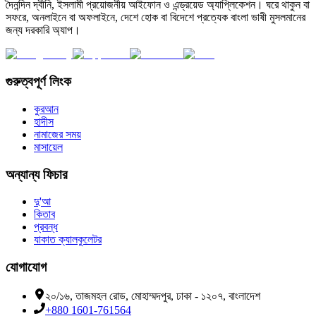
দৈনন্দিন দ্বীনি, ইসলামী প্রয়োজনীয় আইফোন ও এন্ড্রয়েড অ্যাপ্লিকেশন। ঘরে থাকুন বা
সফরে, অনলাইনে বা অফলাইনে, দেশে হোক বা বিদেশে প্রত্যেক বাংলা ভাষী মুসলমানের
জন্য দরকারি অ্যাপ।
গুরুত্বপূর্ণ লিংক
কুরআন
হাদীস
নামাজের সময়
মাসায়েল
অন্যান্য ফিচার
দু'আ
কিতাব
প্রবন্ধ
যাকাত ক্যালকুলেটর
যোগাযোগ
২০/১৬, তাজমহল রোড, মোহাম্মদপুর, ঢাকা - ১২০৭, বাংলাদেশ
+880 1601-761564