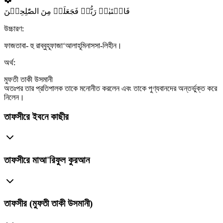
فَاجۡتَبٰہُ رَبُّہٗ فَجَعَلَہٗ مِنَ الصّٰلِحِیۡنَ
উচ্চারণ:
ফাজতাবা- হু রাব্বুহূফাজা‘আলাহূমিনাসসা-লিহীন।
অর্থ:
মুফতী তাকী উসমানী
অতঃপর তার প্রতিপালক তাকে মনোনীত করলেন এবং তাকে পুণ্যবানদের অন্তর্ভুক্ত করে
নিলেন।
তাফসীরে ইবনে কাছীর
তাফসীরে মাআ'রিফুল কুরআন
তাফসীর (মুফতী তাকী উসমানী)