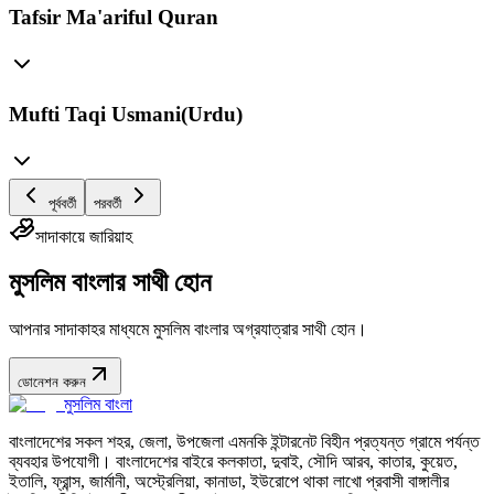
Tafsir Ma'ariful Quran
Mufti Taqi Usmani(Urdu)
পূর্ববর্তী
পরবর্তী
সাদাকায়ে জারিয়াহ
মুসলিম বাংলার সাথী হোন
আপনার সাদাকাহর মাধ্যমে মুসলিম বাংলার অগ্রযাত্রার সাথী হোন।
ডোনেশন করুন
মুসলিম বাংলা
বাংলাদেশের সকল শহর, জেলা, উপজেলা এমনকি ইন্টারনেট বিহীন প্রত্যন্ত গ্রামে পর্যন্ত
ব্যবহার উপযোগী। বাংলাদেশের বাইরে কলকাতা, দুবাই, সৌদি আরব, কাতার, কুয়েত,
ইতালি, ফ্রান্স, জার্মানী, অস্ট্রেলিয়া, কানাডা, ইউরোপে থাকা লাখো প্রবাসী বাঙ্গালীর