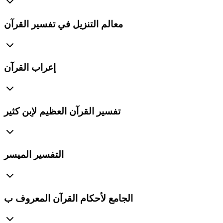
معالم التنزيل في تفسير القرآن
إعراب القرآن
تفسير القرآن العظيم لإبن كثير
التفسير الميسر
الجامع لأحكام القرآن المعروف ب