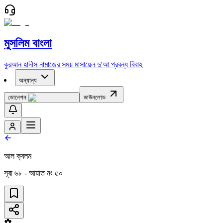
মুসলিম বাংলা
কুরআন
হাদীস
নামাজের সময়
মাসায়েল
দু'আ
প্রবন্ধ
বিবাহ
অন্যান্য
ডোনেশন
ডাউনলোড
আল ক্বলম
সূরা
৬৮
- আয়াত নং
৫০