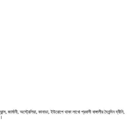
ার্মানী, অস্ট্রেলিয়া, কানাডা, ইউরোপে থাকা লাখো প্রবাসী বাঙ্গালীর দৈনন্দিন দ্বীনি,
প।