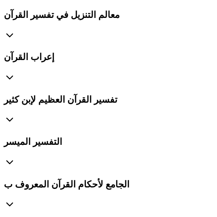
معالم التنزيل في تفسير القرآن
إعراب القرآن
تفسير القرآن العظيم لإبن كثير
التفسير الميسر
الجامع لأحكام القرآن المعروف ب