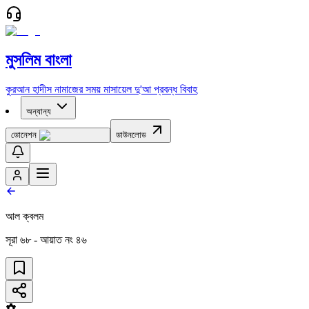
মুসলিম বাংলা
কুরআন
হাদীস
নামাজের সময়
মাসায়েল
দু'আ
প্রবন্ধ
বিবাহ
অন্যান্য
ডোনেশন
ডাউনলোড
আল ক্বলম
সূরা
৬৮
- আয়াত নং
৪৬