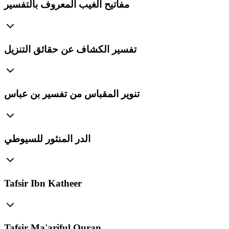
مفاتيح الغيب المعروف بالتفسير
تفسير الكشاف عن حقائق التنزيل
تنوير المقباس من تفسير بن عباس
الدر المنثور للسيوطي
Tafsir Ibn Katheer
Tafsir Ma'ariful Quran