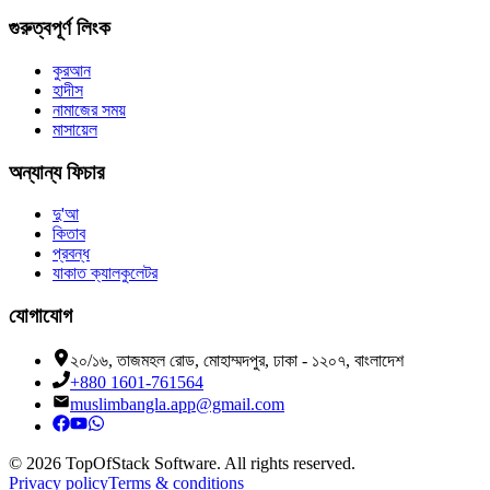
গুরুত্বপূর্ণ লিংক
কুরআন
হাদীস
নামাজের সময়
মাসায়েল
অন্যান্য ফিচার
দু'আ
কিতাব
প্রবন্ধ
যাকাত ক্যালকুলেটর
যোগাযোগ
২০/১৬, তাজমহল রোড, মোহাম্মদপুর, ঢাকা - ১২০৭, বাংলাদেশ
+880 1601-761564
muslimbangla.app@gmail.com
©
2026
TopOfStack Software. All rights reserved.
Privacy policy
Terms & conditions