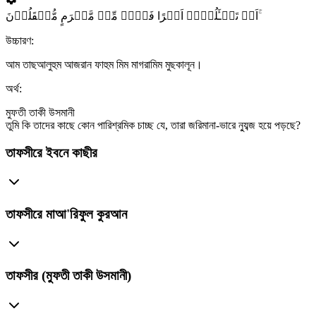
اَمۡ تَسۡـَٔلُہُمۡ اَجۡرًا فَہُمۡ مِّنۡ مَّغۡرَمٍ مُّثۡقَلُوۡنَ ۚ
উচ্চারণ:
আম তাছআলুহুম আজরান ফাহুম মিম মাগরামিম মুছকালূন।
অর্থ:
মুফতী তাকী উসমানী
তুমি কি তাদের কাছে কোন পারিশ্রমিক চাচ্ছ যে, তারা জরিমানা-ভারে ন্যুব্জ হয়ে পড়ছে?
তাফসীরে ইবনে কাছীর
তাফসীরে মাআ'রিফুল কুরআন
তাফসীর (মুফতী তাকী উসমানী)