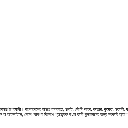
হার উপযোগী। বাংলাদেশের বাইরে কলকাতা, দুবাই, সৌদি আরব, কাতার, কুয়েত, ইতালি, ফ্রান্স, জ
ে বা অফলাইনে, দেশে হোক বা বিদেশে প্রত্যেক বাংলা ভাষী মুসলমানের জন্য দরকারি অ্যা