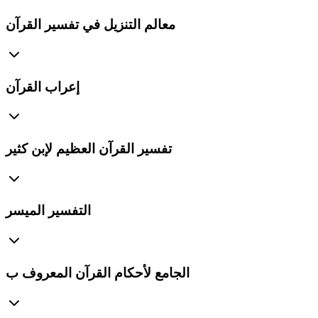
معالم التنزيل في تفسير القرآن
إعراب القرآن
تفسير القرآن العظيم لإبن كثير
التفسير الميسر
الجامع لأحكام القرآن المعروف ب