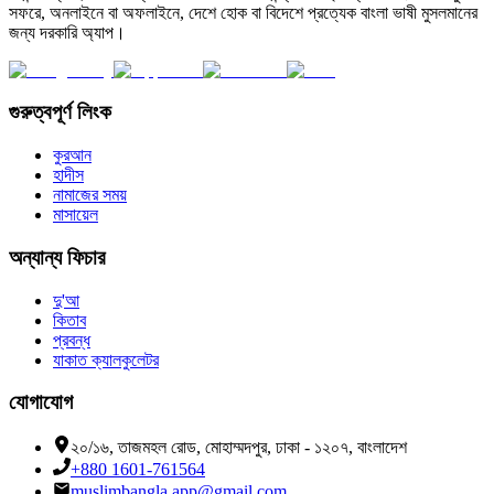
সফরে, অনলাইনে বা অফলাইনে, দেশে হোক বা বিদেশে প্রত্যেক বাংলা ভাষী মুসলমানের
জন্য দরকারি অ্যাপ।
গুরুত্বপূর্ণ লিংক
কুরআন
হাদীস
নামাজের সময়
মাসায়েল
অন্যান্য ফিচার
দু'আ
কিতাব
প্রবন্ধ
যাকাত ক্যালকুলেটর
যোগাযোগ
২০/১৬, তাজমহল রোড, মোহাম্মদপুর, ঢাকা - ১২০৭, বাংলাদেশ
+880 1601-761564
muslimbangla.app@gmail.com