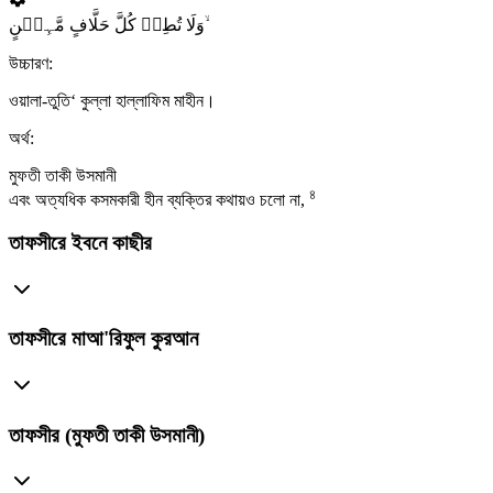
وَلَا تُطِعۡ کُلَّ حَلَّافٍ مَّہِیۡنٍ ۙ
উচ্চারণ:
ওয়ালা-তুতি‘ কুল্লা হাল্লাফিম মাহীন।
অর্থ:
মুফতী তাকী উসমানী
৪
এবং অত্যধিক কসমকারী হীন ব্যক্তির কথায়ও চলো না,
তাফসীরে ইবনে কাছীর
তাফসীরে মাআ'রিফুল কুরআন
তাফসীর (মুফতী তাকী উসমানী)