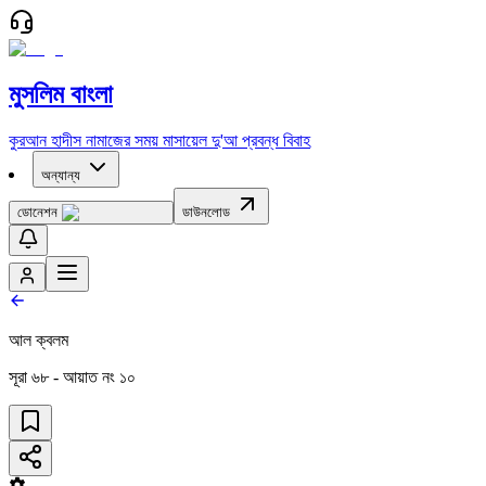
মুসলিম বাংলা
কুরআন
হাদীস
নামাজের সময়
মাসায়েল
দু'আ
প্রবন্ধ
বিবাহ
অন্যান্য
ডোনেশন
ডাউনলোড
আল ক্বলম
সূরা
৬৮
- আয়াত নং
১০