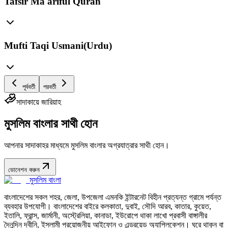
Tafsir Ma'ariful Quran
Mufti Taqi Usmani(Urdu)
পূর্ববর্তী
পরবর্তী
সাদাকায়ে জারিয়াহ
মুসলিম বাংলার সাথী হোন
আপনার সাদাকাহর মাধ্যমে মুসলিম বাংলার অগ্রযাত্রার সাথী হোন।
ডোনেশন করুন
মুসলিম বাংলা
বাংলাদেশের সকল শহর, জেলা, উপজেলা এমনকি ইন্টারনেট বিহীন প্রত্যন্ত গ্রামে পর্যন্ত
ব্যবহার উপযোগী। বাংলাদেশের বাইরে কলকাতা, দুবাই, সৌদি আরব, কাতার, কুয়েত,
ইতালি, ফ্রান্স, জার্মানী, অস্ট্রেলিয়া, কানাডা, ইউরোপে থাকা লাখো প্রবাসী বাঙ্গালীর
দৈনন্দিন দ্বীনি, ইসলামী প্রয়োজনীয় আইফোন ও এন্ড্রয়েড অ্যাপ্লিকেশন। ঘরে থাকুন বা