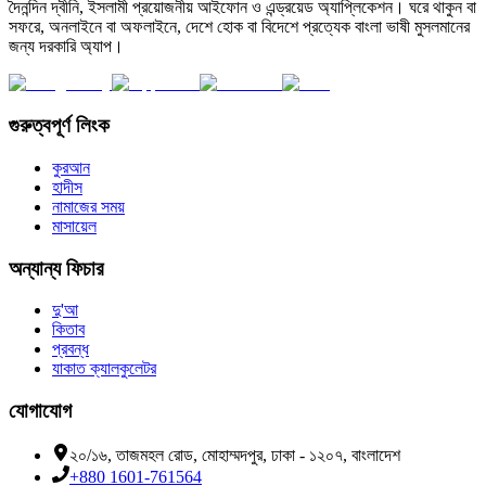
দৈনন্দিন দ্বীনি, ইসলামী প্রয়োজনীয় আইফোন ও এন্ড্রয়েড অ্যাপ্লিকেশন। ঘরে থাকুন বা
সফরে, অনলাইনে বা অফলাইনে, দেশে হোক বা বিদেশে প্রত্যেক বাংলা ভাষী মুসলমানের
জন্য দরকারি অ্যাপ।
গুরুত্বপূর্ণ লিংক
কুরআন
হাদীস
নামাজের সময়
মাসায়েল
অন্যান্য ফিচার
দু'আ
কিতাব
প্রবন্ধ
যাকাত ক্যালকুলেটর
যোগাযোগ
২০/১৬, তাজমহল রোড, মোহাম্মদপুর, ঢাকা - ১২০৭, বাংলাদেশ
+880 1601-761564