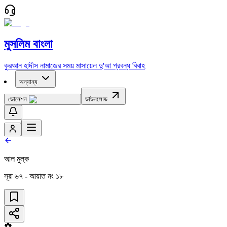
মুসলিম বাংলা
কুরআন
হাদীস
নামাজের সময়
মাসায়েল
দু'আ
প্রবন্ধ
বিবাহ
অন্যান্য
ডোনেশন
ডাউনলোড
আল মুল্‌ক
সূরা
৬৭
- আয়াত নং
১৮