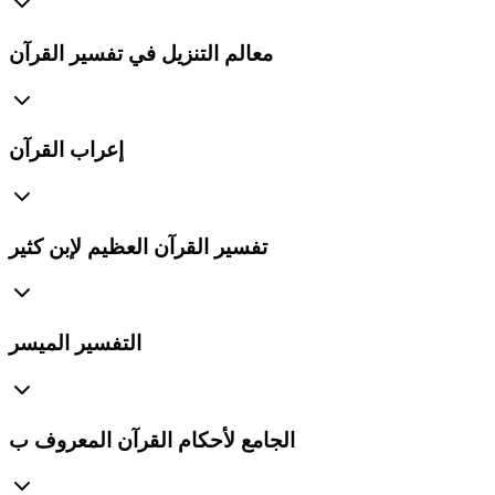
معالم التنزيل في تفسير القرآن
إعراب القرآن
تفسير القرآن العظيم لإبن كثير
التفسير الميسر
الجامع لأحكام القرآن المعروف ب