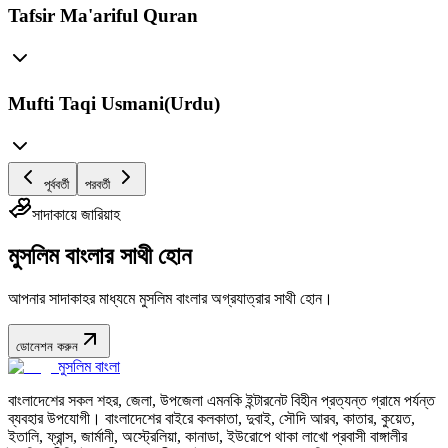
Tafsir Ma'ariful Quran
Mufti Taqi Usmani(Urdu)
পূর্ববর্তী
পরবর্তী
সাদাকায়ে জারিয়াহ
মুসলিম বাংলার সাথী হোন
আপনার সাদাকাহর মাধ্যমে মুসলিম বাংলার অগ্রযাত্রার সাথী হোন।
ডোনেশন করুন
মুসলিম বাংলা
বাংলাদেশের সকল শহর, জেলা, উপজেলা এমনকি ইন্টারনেট বিহীন প্রত্যন্ত গ্রামে পর্যন্ত
ব্যবহার উপযোগী। বাংলাদেশের বাইরে কলকাতা, দুবাই, সৌদি আরব, কাতার, কুয়েত,
ইতালি, ফ্রান্স, জার্মানী, অস্ট্রেলিয়া, কানাডা, ইউরোপে থাকা লাখো প্রবাসী বাঙ্গালীর