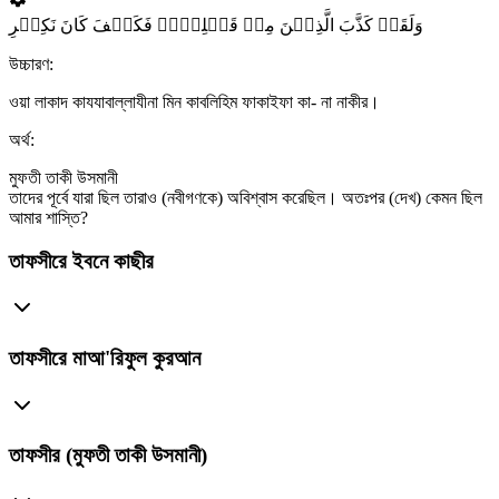
وَلَقَدۡ کَذَّبَ الَّذِیۡنَ مِنۡ قَبۡلِہِمۡ فَکَیۡفَ کَانَ نَکِیۡرِ
উচ্চারণ:
ওয়া লাকাদ কাযযাবাল্লাযীনা মিন কাবলিহিম ফাকাইফা কা- না নাকীর।
অর্থ:
মুফতী তাকী উসমানী
তাদের পূর্বে যারা ছিল তারাও (নবীগণকে) অবিশ্বাস করেছিল। অতঃপর (দেখ) কেমন ছিল
আমার শাস্তি?
তাফসীরে ইবনে কাছীর
তাফসীরে মাআ'রিফুল কুরআন
তাফসীর (মুফতী তাকী উসমানী)