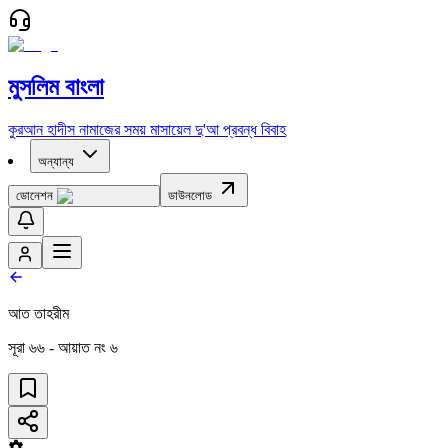
মুসলিম বাংলা
কুরআন
হাদীস
নামাজের সময়
মাসায়েল
দু'আ
প্রবন্ধ
বিবাহ
অন্যান্য
ডোনেশন
ডাউনলোড
আত তাহরীম
সূরা
৬৬
- আয়াত নং
৬