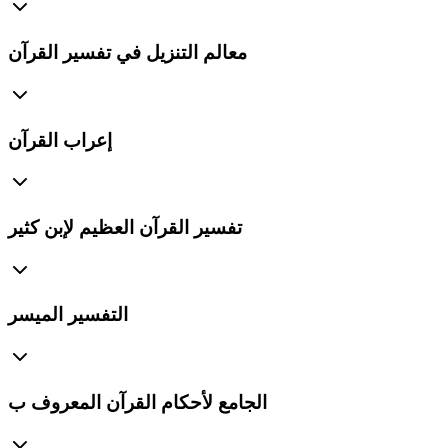
معالم التنزيل في تفسير القرآن
إعراب القرآن
تفسير القرآن العظيم لإبن كثير
التفسير الميسر
الجامع لأحكام القرآن المعروف ب