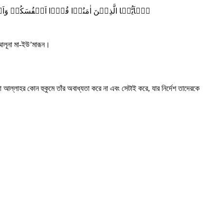
یٰۤاَیُّہَا الَّذِیۡنَ اٰمَنُوۡا قُوۡۤا اَنۡفُسَکُمۡ وَاَہ
‘আলূনা মা-ইউ’মারূন।
ল্লাহর কোন হুকুমে তাঁর অবাধ্যতা করে না এবং সেটাই করে, যার নির্দেশ তাদেরকে