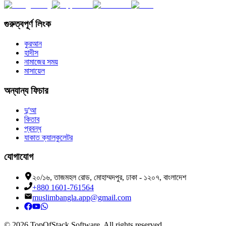
গুরুত্বপূর্ণ লিংক
কুরআন
হাদীস
নামাজের সময়
মাসায়েল
অন্যান্য ফিচার
দু'আ
কিতাব
প্রবন্ধ
যাকাত ক্যালকুলেটর
যোগাযোগ
২০/১৬, তাজমহল রোড, মোহাম্মদপুর, ঢাকা - ১২০৭, বাংলাদেশ
+880 1601-761564
muslimbangla.app@gmail.com
©
2026
TopOfStack Software. All rights reserved.