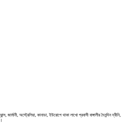
ার্মানী, অস্ট্রেলিয়া, কানাডা, ইউরোপে থাকা লাখো প্রবাসী বাঙ্গালীর দৈনন্দিন দ্বীনি,
প।