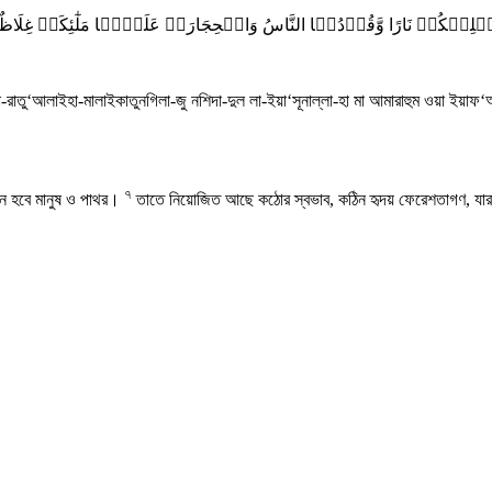
ۡلِیۡکُمۡ نَارًا وَّقُوۡدُہَا النَّاسُ وَالۡحِجَارَۃُ عَلَیۡہَا مَلٰٓئِکَۃٌ غِلَاظ
া-রাতু‘আলাইহা-মালাইকাতুনগিলা-জু নশিদা-দুল লা-ইয়া‘সূনাল্লা-হা মা আমারাহুম ওয়া ইয়াফ
৭
্ধন হবে মানুষ ও পাথর।
তাতে নিয়োজিত আছে কঠোর স্বভাব, কঠিন হৃদয় ফেরেশতাগণ, যারা আ