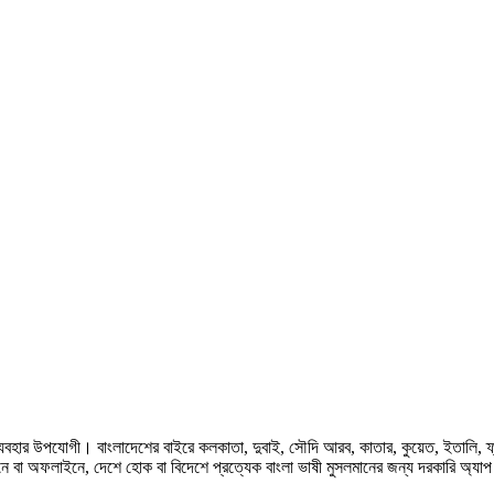
হার উপযোগী। বাংলাদেশের বাইরে কলকাতা, দুবাই, সৌদি আরব, কাতার, কুয়েত, ইতালি, ফ্রান্স, জ
ে বা অফলাইনে, দেশে হোক বা বিদেশে প্রত্যেক বাংলা ভাষী মুসলমানের জন্য দরকারি অ্যা