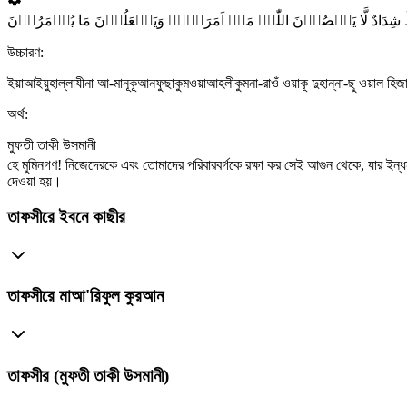
ٌ شِدَادٌ لَّا یَعۡصُوۡنَ اللّٰہَ مَاۤ اَمَرَہُمۡ وَیَفۡعَلُوۡنَ مَا یُؤۡمَرُوۡنَ
উচ্চারণ:
ইয়াআইয়ুহাল্লাযীনা আ-মানূকূআনফুছাকুমওয়াআহলীকুমনা-রাওঁ ওয়াকূ দুহান্না-ছু ওয়াল হিজ
অর্থ:
মুফতী তাকী উসমানী
হে মুমিনগণ! নিজেদেরকে এবং তোমাদের পরিবারবর্গকে রক্ষা কর সেই আগুন থেকে, যার ইন
দেওয়া হয়।
তাফসীরে ইবনে কাছীর
তাফসীরে মাআ'রিফুল কুরআন
তাফসীর (মুফতী তাকী উসমানী)