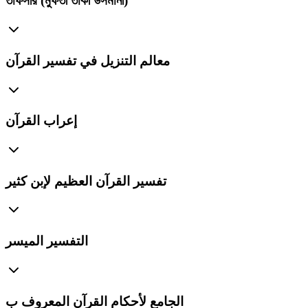
তাফসীর (মুফতী তাকী উসমানী)
معالم التنزيل في تفسير القرآن
إعراب القرآن
تفسير القرآن العظيم لإبن كثير
التفسير الميسر
الجامع لأحكام القرآن المعروف ب