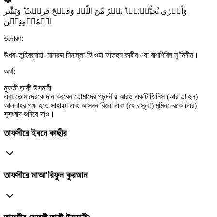
وَاُخۡرٰی تُحِبُّوۡنَہَا ؕ نَصۡرٌ مِّنَ اللّٰہِ وَفَتۡحٌ قَرِیۡبٌ ؕ وَبَشِّرِ
الۡمُؤۡمِنِیۡنَ
উচ্চারণ:
উখরা-তুহিববূনাহা- নাসরুম মিনাল্লা-হি ওয়া ফাতহুন কারীব ওয়া বাশশিরিল মু’মিনীন।
অর্থ:
মুফতী তাকী উসমানী
এবং তোমাদেরকে দান করবেন তোমাদের পছন্দনীয় আরও একটি জিনিস (আর তা হল)
আল্লাহর পক্ষ হতে সাহায্য এবং আসন্ন বিজয় এবং (হে রাসূল!) মুমিনদেরকে (এর)
সুসংবাদ শুনিয়ে দাও।
তাফসীরে ইবনে কাছীর
তাফসীরে মাআ'রিফুল কুরআন