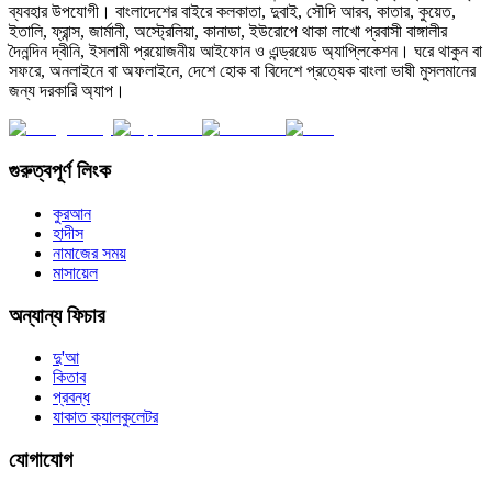
ব্যবহার উপযোগী। বাংলাদেশের বাইরে কলকাতা, দুবাই, সৌদি আরব, কাতার, কুয়েত,
ইতালি, ফ্রান্স, জার্মানী, অস্ট্রেলিয়া, কানাডা, ইউরোপে থাকা লাখো প্রবাসী বাঙ্গালীর
দৈনন্দিন দ্বীনি, ইসলামী প্রয়োজনীয় আইফোন ও এন্ড্রয়েড অ্যাপ্লিকেশন। ঘরে থাকুন বা
সফরে, অনলাইনে বা অফলাইনে, দেশে হোক বা বিদেশে প্রত্যেক বাংলা ভাষী মুসলমানের
জন্য দরকারি অ্যাপ।
গুরুত্বপূর্ণ লিংক
কুরআন
হাদীস
নামাজের সময়
মাসায়েল
অন্যান্য ফিচার
দু'আ
কিতাব
প্রবন্ধ
যাকাত ক্যালকুলেটর
যোগাযোগ