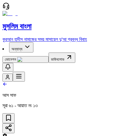
মুসলিম বাংলা
কুরআন
হাদীস
নামাজের সময়
মাসায়েল
দু'আ
প্রবন্ধ
বিবাহ
অন্যান্য
ডোনেশন
ডাউনলোড
আস সাফ
সূরা
৬১
- আয়াত নং
১৩