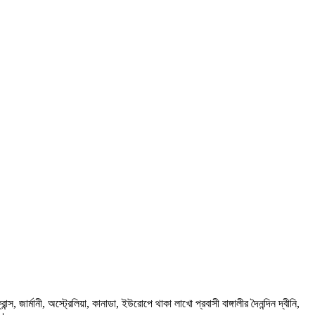
ার্মানী, অস্ট্রেলিয়া, কানাডা, ইউরোপে থাকা লাখো প্রবাসী বাঙ্গালীর দৈনন্দিন দ্বীনি,