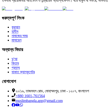
ইসলামী প্রয়োজনীয় আইফোন ও এন্ড্রয়েড অ্যাপ্লিকেশন। ঘরে থাকুন বা সফরে, অনলাইন
গুরুত্বপূর্ণ লিংক
কুরআন
হাদীস
নামাজের সময়
মাসায়েল
অন্যান্য ফিচার
দু'আ
কিতাব
প্রবন্ধ
যাকাত ক্যালকুলেটর
যোগাযোগ
২০/১৬, তাজমহল রোড, মোহাম্মদপুর, ঢাকা - ১২০৭, বাংলাদেশ
+880 1601-761564
muslimbangla.app@gmail.com