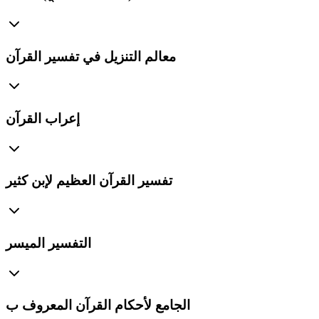
معالم التنزيل في تفسير القرآن
إعراب القرآن
تفسير القرآن العظيم لإبن كثير
التفسير الميسر
الجامع لأحكام القرآن المعروف ب