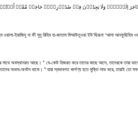
ۡنَ مَنۡ ہَاجَرَ اِلَیۡہِمۡ وَلَا یَجِدُوۡنَ فِیۡ صُدُوۡرِہِمۡ حَاجَۃً مِّمَّا
হিম ওয়ালা-ইয়াজিদূ না ফী সুদূ রিহিম হা-জাতাম মিম্মাউতূওয়া ইউ’ছিরূনা ‘আলা আনফুছিহিম ও
৮
মানের সাথে অবস্থানরত আছে।
যে-কেউ হিজরত করে তাদের কাছে আসে, তাদেরকে তারা ভালোবা
৯
দিও তাদের অভাব-অনটন থাকে।
যারা স্বভাবগত কার্পণ্য হতে মুক্তি লাভ করে, তারাই তো 