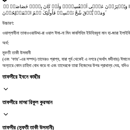
ۤ اُوۡتُوۡا وَیُؤۡثِرُوۡنَ عَلٰۤی اَنۡفُسِہِمۡ وَلَوۡ کَانَ بِہِمۡ خَصَاصَۃٌ
وَمَنۡ یُّوۡقَ شُحَّ نَفۡسِہٖ فَاُولٰٓئِکَ ہُمُ الۡمُفۡلِحُوۡنَ ۚ
উচ্চারণ:
ওয়াল্লাযীনা তাবাওওয়াউদ্দা-রা ওয়াল ঈমা-না মিন কাবলিহিম ইউহিববূনা মান হা-জারা ইলাই
অর্থ:
মুফতী তাকী উসমানী
(এবং ‘ফায়’-এর সম্পদ) তাদেরও প্রাপ্য, যারা পূর্ব থেকেই এ নগরে (অর্থাৎ মদীনায়) ঈ
অন্তরে কোন চাহিদা বোধ করে না এবং তাদেরকে তারা নিজেদের উপর প্রাধান্য দেয়, য
তাফসীরে ইবনে কাছীর
তাফসীরে মাআ'রিফুল কুরআন
তাফসীর (মুফতী তাকী উসমানী)