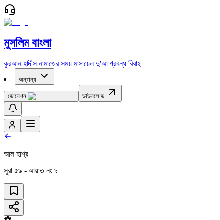
মুসলিম বাংলা
কুরআন
হাদীস
নামাজের সময়
মাসায়েল
দু'আ
প্রবন্ধ
বিবাহ
অন্যান্য
ডোনেশন
ডাউনলোড
আল হাশ্‌র
সূরা
৫৯
- আয়াত নং
৯