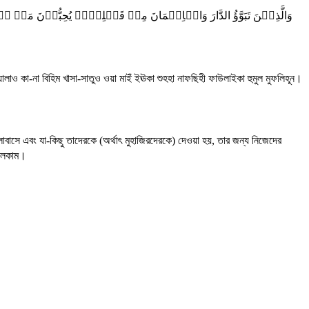
وَالَّذِیۡنَ تَبَوَّؤُ الدَّارَ وَالۡاِیۡمَانَ مِنۡ قَبۡلِہِمۡ یُحِبُّو ؕ۟
য়ালাও কা-না বিহিম খাসা-সাতুও ওয়া মাইঁ ইঊকা শুহহা নাফছিহী ফাউলাইকা হুমুল মুফলিহূন।
সে এবং যা-কিছু তাদেরকে (অর্থাৎ মুহাজিরদেরকে) দেওয়া হয়, তার জন্য নিজেদের
সফলকাম।