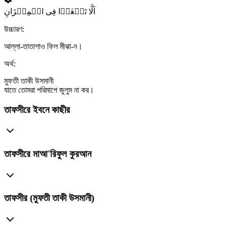
اَلَّا تَطۡغَوۡا فِی الۡمِیۡزَانِ
উচ্চারণ:
আল্লা-তাতাগাও ফিল মীঝা-ন।
অর্থ:
মুফতী তাকী উসমানী
যাতে তোমরা পরিমাপে জুলুম না কর।
তাফসীরে ইবনে কাছীর
তাফসীরে মাআ'রিফুল কুরআন
তাফসীর (মুফতী তাকী উসমানী)