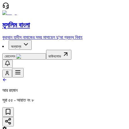
মুসলিম বাংলা
কুরআন
হাদীস
নামাজের সময়
মাসায়েল
দু'আ
প্রবন্ধ
বিবাহ
অন্যান্য
ডোনেশন
ডাউনলোড
আর রহমান
সূরা
৫৫
- আয়াত নং
৮