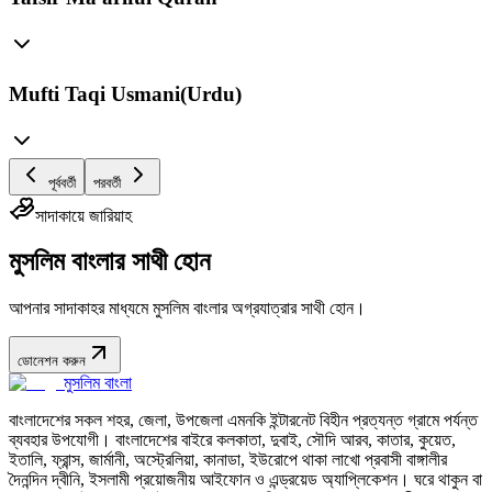
Mufti Taqi Usmani(Urdu)
পূর্ববর্তী
পরবর্তী
সাদাকায়ে জারিয়াহ
মুসলিম বাংলার সাথী হোন
আপনার সাদাকাহর মাধ্যমে মুসলিম বাংলার অগ্রযাত্রার সাথী হোন।
ডোনেশন করুন
মুসলিম বাংলা
বাংলাদেশের সকল শহর, জেলা, উপজেলা এমনকি ইন্টারনেট বিহীন প্রত্যন্ত গ্রামে পর্যন্ত
ব্যবহার উপযোগী। বাংলাদেশের বাইরে কলকাতা, দুবাই, সৌদি আরব, কাতার, কুয়েত,
ইতালি, ফ্রান্স, জার্মানী, অস্ট্রেলিয়া, কানাডা, ইউরোপে থাকা লাখো প্রবাসী বাঙ্গালীর
দৈনন্দিন দ্বীনি, ইসলামী প্রয়োজনীয় আইফোন ও এন্ড্রয়েড অ্যাপ্লিকেশন। ঘরে থাকুন বা