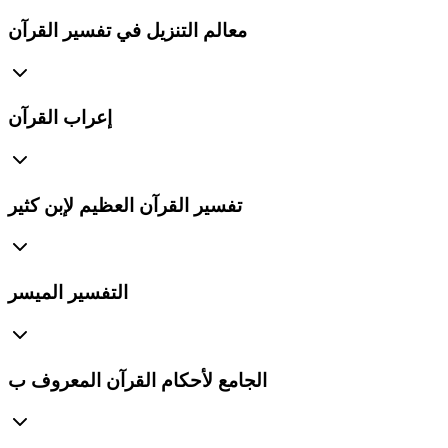
معالم التنزيل في تفسير القرآن
إعراب القرآن
تفسير القرآن العظيم لإبن كثير
التفسير الميسر
الجامع لأحكام القرآن المعروف ب