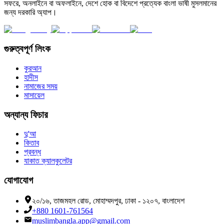
সফরে, অনলাইনে বা অফলাইনে, দেশে হোক বা বিদেশে প্রত্যেক বাংলা ভাষী মুসলমানের
জন্য দরকারি অ্যাপ।
গুরুত্বপূর্ণ লিংক
কুরআন
হাদীস
নামাজের সময়
মাসায়েল
অন্যান্য ফিচার
দু'আ
কিতাব
প্রবন্ধ
যাকাত ক্যালকুলেটর
যোগাযোগ
২০/১৬, তাজমহল রোড, মোহাম্মদপুর, ঢাকা - ১২০৭, বাংলাদেশ
+880 1601-761564
muslimbangla.app@gmail.com