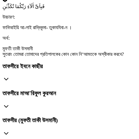
فَبِاَیِّ اٰلَآءِ رَبِّکُمَا تُکَذِّبٰنِ
উচ্চারণ:
ফাবিআইয়ি আ-লাই রাব্বিকুমা- তুকাযযিবা-ন ।
অর্থ:
মুফতী তাকী উসমানী
সুতরাং তোমরা তোমাদের প্রতিপালকের কোন কোন নি‘আমতকে অস্বীকার করবে?
তাফসীরে ইবনে কাছীর
তাফসীরে মাআ'রিফুল কুরআন
তাফসীর (মুফতী তাকী উসমানী)