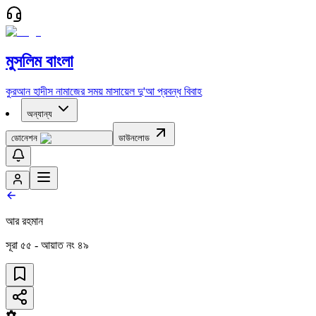
মুসলিম বাংলা
কুরআন
হাদীস
নামাজের সময়
মাসায়েল
দু'আ
প্রবন্ধ
বিবাহ
অন্যান্য
ডোনেশন
ডাউনলোড
আর রহমান
সূরা
৫৫
- আয়াত নং
৪৯