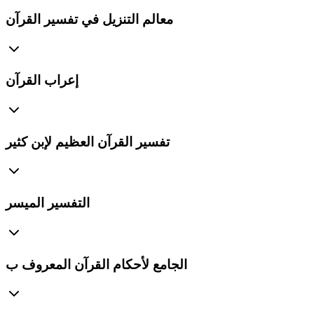
معالم التنزيل في تفسير القرآن
إعراب القرآن
تفسير القرآن العظيم لإبن كثير
التفسير الميسر
الجامع لأحكام القرآن المعروف ب