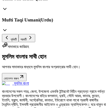
Mufti Taqi Usmani(Urdu)
পূর্ববর্তী
পরবর্তী
সাদাকায়ে জারিয়াহ
মুসলিম বাংলার সাথী হোন
আপনার সাদাকাহর মাধ্যমে মুসলিম বাংলার অগ্রযাত্রার সাথী হোন।
ডোনেশন করুন
মুসলিম বাংলা
বাংলাদেশের সকল শহর, জেলা, উপজেলা এমনকি ইন্টারনেট বিহীন প্রত্যন্ত গ্রামে পর্যন্ত
ব্যবহার উপযোগী। বাংলাদেশের বাইরে কলকাতা, দুবাই, সৌদি আরব, কাতার, কুয়েত,
ইতালি, ফ্রান্স, জার্মানী, অস্ট্রেলিয়া, কানাডা, ইউরোপে থাকা লাখো প্রবাসী বাঙ্গালীর
দৈনন্দিন দ্বীনি, ইসলামী প্রয়োজনীয় আইফোন ও এন্ড্রয়েড অ্যাপ্লিকেশন। ঘরে থাকুন বা