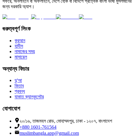
সফরে, অনলাইনে বা অফলাইনে, দেশে হোক বা বিদেশে প্রত্যেক বাংলা ভাষী মুসলমানের
জন্য দরকারি অ্যাপ।
গুরুত্বপূর্ণ লিংক
কুরআন
হাদীস
নামাজের সময়
মাসায়েল
অন্যান্য ফিচার
দু'আ
কিতাব
প্রবন্ধ
যাকাত ক্যালকুলেটর
যোগাযোগ
২০/১৬, তাজমহল রোড, মোহাম্মদপুর, ঢাকা - ১২০৭, বাংলাদেশ
+880 1601-761564
muslimbangla.app@gmail.com