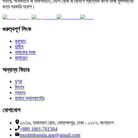
সফরে, অনলাইনে বা অফলাইনে, দেশে হোক বা বিদেশে প্রত্যেক বাংলা ভাষী মুসলমানের
জন্য দরকারি অ্যাপ।
গুরুত্বপূর্ণ লিংক
কুরআন
হাদীস
নামাজের সময়
মাসায়েল
অন্যান্য ফিচার
দু'আ
কিতাব
প্রবন্ধ
যাকাত ক্যালকুলেটর
যোগাযোগ
২০/১৬, তাজমহল রোড, মোহাম্মদপুর, ঢাকা - ১২০৭, বাংলাদেশ
+880 1601-761564
muslimbangla.app@gmail.com