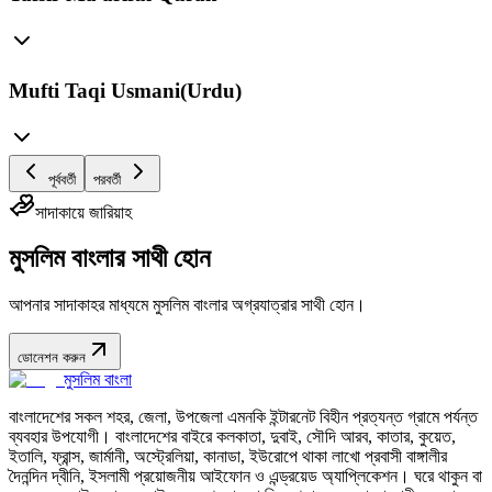
Mufti Taqi Usmani(Urdu)
পূর্ববর্তী
পরবর্তী
সাদাকায়ে জারিয়াহ
মুসলিম বাংলার সাথী হোন
আপনার সাদাকাহর মাধ্যমে মুসলিম বাংলার অগ্রযাত্রার সাথী হোন।
ডোনেশন করুন
মুসলিম বাংলা
বাংলাদেশের সকল শহর, জেলা, উপজেলা এমনকি ইন্টারনেট বিহীন প্রত্যন্ত গ্রামে পর্যন্ত
ব্যবহার উপযোগী। বাংলাদেশের বাইরে কলকাতা, দুবাই, সৌদি আরব, কাতার, কুয়েত,
ইতালি, ফ্রান্স, জার্মানী, অস্ট্রেলিয়া, কানাডা, ইউরোপে থাকা লাখো প্রবাসী বাঙ্গালীর
দৈনন্দিন দ্বীনি, ইসলামী প্রয়োজনীয় আইফোন ও এন্ড্রয়েড অ্যাপ্লিকেশন। ঘরে থাকুন বা