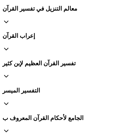
معالم التنزيل في تفسير القرآن
إعراب القرآن
تفسير القرآن العظيم لإبن كثير
التفسير الميسر
الجامع لأحكام القرآن المعروف ب