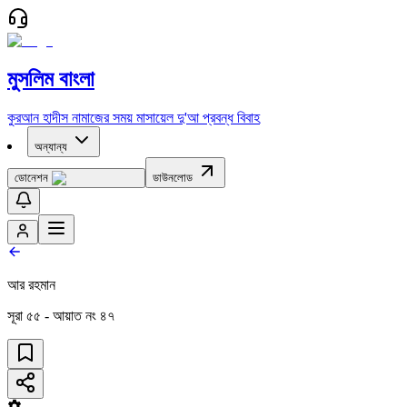
মুসলিম বাংলা
কুরআন
হাদীস
নামাজের সময়
মাসায়েল
দু'আ
প্রবন্ধ
বিবাহ
অন্যান্য
ডোনেশন
ডাউনলোড
আর রহমান
সূরা
৫৫
- আয়াত নং
৪৭