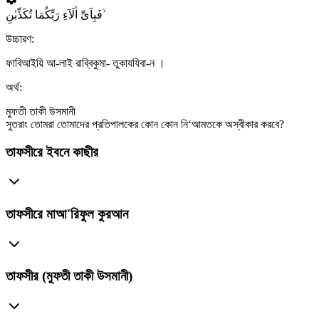
فَبِاَیِّ اٰلَآءِ رَبِّکُمَا تُکَذِّبٰنِ ۙ
উচ্চারণ:
ফাবিআইয়ি আ-লাই রাব্বিকুমা- তুকাযযিবা-ন ।
অর্থ:
মুফতী তাকী উসমানী
সুতরাং তোমরা তোমাদের প্রতিপালকের কোন কোন নি‘আমতকে অস্বীকার করবে?
তাফসীরে ইবনে কাছীর
তাফসীরে মাআ'রিফুল কুরআন
তাফসীর (মুফতী তাকী উসমানী)