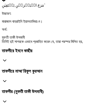
مَرَجَ الۡبَحۡرَیۡنِ یَلۡتَقِیٰنِ ۙ
উচ্চারণ:
মারাজাল বাহরাইনি ইয়ালতাকিয়া-ন।
অর্থ:
মুফতী তাকী উসমানী
তিনিই দুই সাগরকে এভাবে প্রবাহিত করেন যে, তারা পরস্পর মিলিত হয়,
তাফসীরে ইবনে কাছীর
তাফসীরে মাআ'রিফুল কুরআন
তাফসীর (মুফতী তাকী উসমানী)