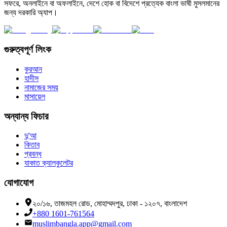
সফরে, অনলাইনে বা অফলাইনে, দেশে হোক বা বিদেশে প্রত্যেক বাংলা ভাষী মুসলমানের
জন্য দরকারি অ্যাপ।
গুরুত্বপূর্ণ লিংক
কুরআন
হাদীস
নামাজের সময়
মাসায়েল
অন্যান্য ফিচার
দু'আ
কিতাব
প্রবন্ধ
যাকাত ক্যালকুলেটর
যোগাযোগ
২০/১৬, তাজমহল রোড, মোহাম্মদপুর, ঢাকা - ১২০৭, বাংলাদেশ
+880 1601-761564
muslimbangla.app@gmail.com