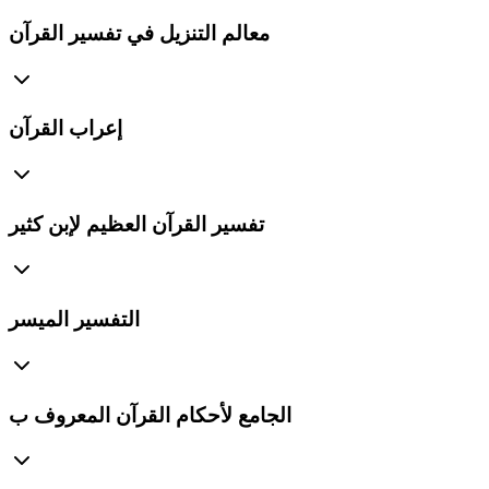
معالم التنزيل في تفسير القرآن
إعراب القرآن
تفسير القرآن العظيم لإبن كثير
التفسير الميسر
الجامع لأحكام القرآن المعروف ب