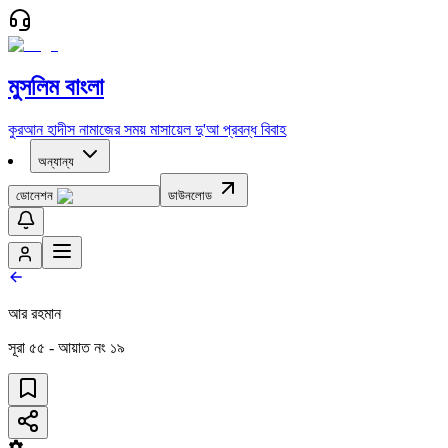
মুসলিম বাংলা
কুরআন
হাদীস
নামাজের সময়
মাসায়েল
দু'আ
প্রবন্ধ
বিবাহ
অন্যান্য
ডোনেশন
ডাউনলোড
আর রহমান
সূরা
৫৫
- আয়াত নং
১৯