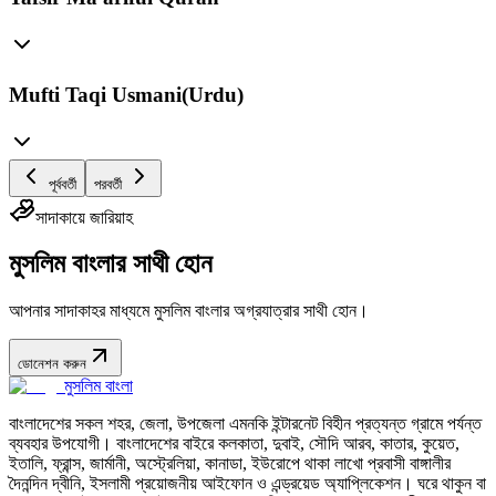
Mufti Taqi Usmani(Urdu)
পূর্ববর্তী
পরবর্তী
সাদাকায়ে জারিয়াহ
মুসলিম বাংলার সাথী হোন
আপনার সাদাকাহর মাধ্যমে মুসলিম বাংলার অগ্রযাত্রার সাথী হোন।
ডোনেশন করুন
মুসলিম বাংলা
বাংলাদেশের সকল শহর, জেলা, উপজেলা এমনকি ইন্টারনেট বিহীন প্রত্যন্ত গ্রামে পর্যন্ত
ব্যবহার উপযোগী। বাংলাদেশের বাইরে কলকাতা, দুবাই, সৌদি আরব, কাতার, কুয়েত,
ইতালি, ফ্রান্স, জার্মানী, অস্ট্রেলিয়া, কানাডা, ইউরোপে থাকা লাখো প্রবাসী বাঙ্গালীর
দৈনন্দিন দ্বীনি, ইসলামী প্রয়োজনীয় আইফোন ও এন্ড্রয়েড অ্যাপ্লিকেশন। ঘরে থাকুন বা