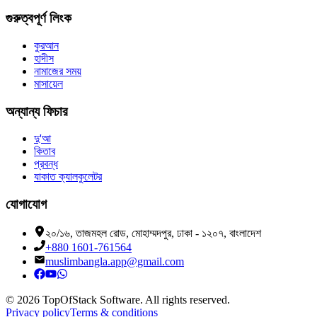
গুরুত্বপূর্ণ লিংক
কুরআন
হাদীস
নামাজের সময়
মাসায়েল
অন্যান্য ফিচার
দু'আ
কিতাব
প্রবন্ধ
যাকাত ক্যালকুলেটর
যোগাযোগ
২০/১৬, তাজমহল রোড, মোহাম্মদপুর, ঢাকা - ১২০৭, বাংলাদেশ
+880 1601-761564
muslimbangla.app@gmail.com
©
2026
TopOfStack Software. All rights reserved.
Privacy policy
Terms & conditions