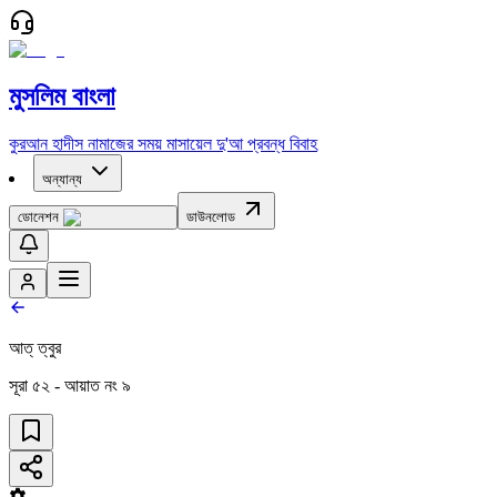
মুসলিম বাংলা
কুরআন
হাদীস
নামাজের সময়
মাসায়েল
দু'আ
প্রবন্ধ
বিবাহ
অন্যান্য
ডোনেশন
ডাউনলোড
আত্ ত্বুর
সূরা
৫২
- আয়াত নং
৯