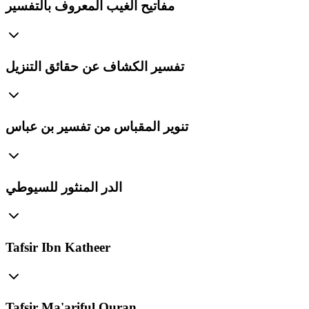
مفاتيح الغيب المعروف بالتفسير
تفسير الكشاف عن حقائق التنزيل
تنوير المقباس من تفسير بن عباس
الدر المنثور للسيوطي
Tafsir Ibn Katheer
Tafsir Ma'ariful Quran