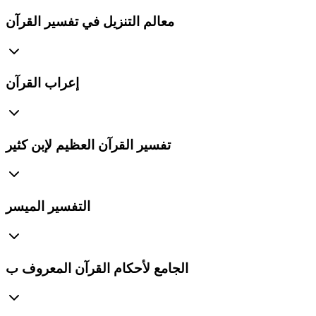
معالم التنزيل في تفسير القرآن
إعراب القرآن
تفسير القرآن العظيم لإبن كثير
التفسير الميسر
الجامع لأحكام القرآن المعروف ب