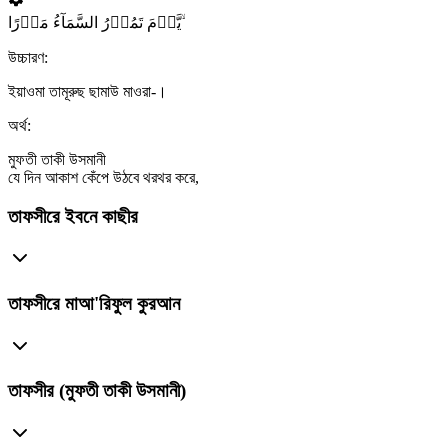
یَّوۡمَ تَمُوۡرُ السَّمَآءُ مَوۡرًا ۙ
উচ্চারণ:
ইয়াওমা তামূরুছ ছামাউ মাওরা-।
অর্থ:
মুফতী তাকী উসমানী
যে দিন আকাশ কেঁপে উঠবে থরথর করে,
তাফসীরে ইবনে কাছীর
তাফসীরে মাআ'রিফুল কুরআন
তাফসীর (মুফতী তাকী উসমানী)