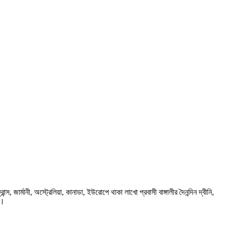
ার্মানী, অস্ট্রেলিয়া, কানাডা, ইউরোপে থাকা লাখো প্রবাসী বাঙ্গালীর দৈনন্দিন দ্বীনি,
প।