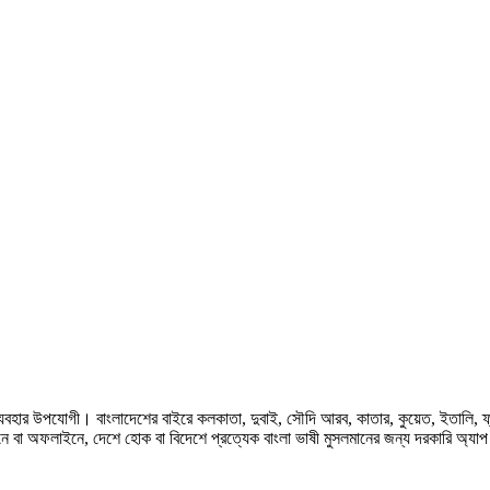
হার উপযোগী। বাংলাদেশের বাইরে কলকাতা, দুবাই, সৌদি আরব, কাতার, কুয়েত, ইতালি, ফ্রান্স, জ
ে বা অফলাইনে, দেশে হোক বা বিদেশে প্রত্যেক বাংলা ভাষী মুসলমানের জন্য দরকারি অ্যা