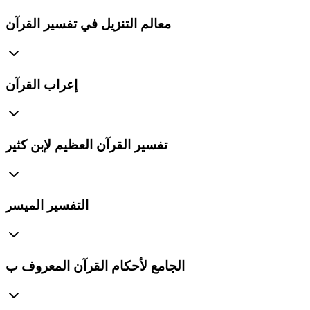
معالم التنزيل في تفسير القرآن
إعراب القرآن
تفسير القرآن العظيم لإبن كثير
التفسير الميسر
الجامع لأحكام القرآن المعروف ب