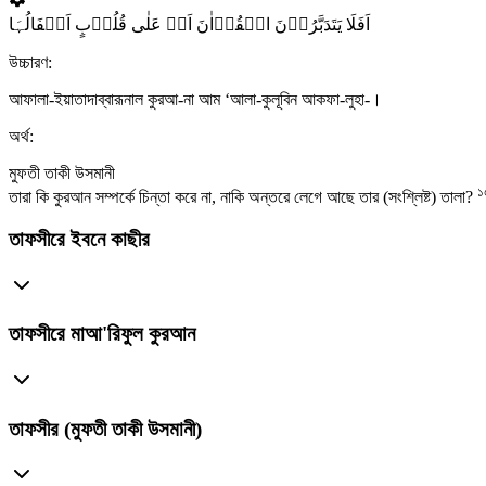
اَفَلَا یَتَدَبَّرُوۡنَ الۡقُرۡاٰنَ اَمۡ عَلٰی قُلُوۡبٍ اَقۡفَالُہَا
উচ্চারণ:
আফালা-ইয়াতাদাব্বারূনাল কুরআ-না আম ‘আলা-কুলূবিন আকফা-লুহা-।
অর্থ:
মুফতী তাকী উসমানী
১
তারা কি কুরআন সম্পর্কে চিন্তা করে না, নাকি অন্তরে লেগে আছে তার (সংশ্লিষ্ট) তালা?
তাফসীরে ইবনে কাছীর
তাফসীরে মাআ'রিফুল কুরআন
তাফসীর (মুফতী তাকী উসমানী)