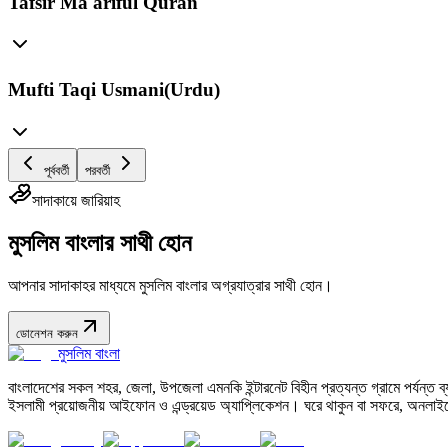
Tafsir Ma'ariful Quran
Mufti Taqi Usmani(Urdu)
পূর্ববর্তী
পরবর্তী
সাদাকায়ে জারিয়াহ
মুসলিম বাংলার সাথী হোন
আপনার সাদাকাহর মাধ্যমে মুসলিম বাংলার অগ্রযাত্রার সাথী হোন।
ডোনেশন করুন
মুসলিম বাংলা
বাংলাদেশের সকল শহর, জেলা, উপজেলা এমনকি ইন্টারনেট বিহীন প্রত্যন্ত গ্রামে পর্যন্ত ব্যব
ইসলামী প্রয়োজনীয় আইফোন ও এন্ড্রয়েড অ্যাপ্লিকেশন। ঘরে থাকুন বা সফরে, অনলাইন