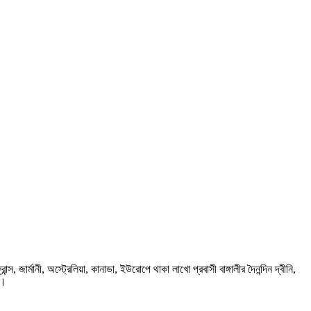
ার্মানী, অস্ট্রেলিয়া, কানাডা, ইউরোপে থাকা লাখো প্রবাসী বাঙ্গালীর দৈনন্দিন দ্বীনি,
প।