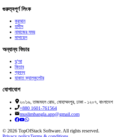
গুরুত্বপূর্ণ লিংক
কুরআন
হাদীস
নামাজের সময়
মাসায়েল
অন্যান্য ফিচার
দু'আ
কিতাব
প্রবন্ধ
যাকাত ক্যালকুলেটর
যোগাযোগ
২০/১৬, তাজমহল রোড, মোহাম্মদপুর, ঢাকা - ১২০৭, বাংলাদেশ
+880 1601-761564
muslimbangla.app@gmail.com
©
2026
TopOfStack Software. All rights reserved.
Privacy policy
Terms & conditions