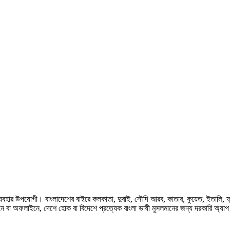
হার উপযোগী। বাংলাদেশের বাইরে কলকাতা, দুবাই, সৌদি আরব, কাতার, কুয়েত, ইতালি, ফ্রান্স, জ
ে বা অফলাইনে, দেশে হোক বা বিদেশে প্রত্যেক বাংলা ভাষী মুসলমানের জন্য দরকারি অ্যা