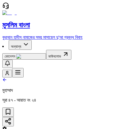
মুসলিম বাংলা
কুরআন
হাদীস
নামাজের সময়
মাসায়েল
দু'আ
প্রবন্ধ
বিবাহ
অন্যান্য
ডোনেশন
ডাউনলোড
মুহাম্মাদ
সূরা
৪৭
- আয়াত নং
২৪