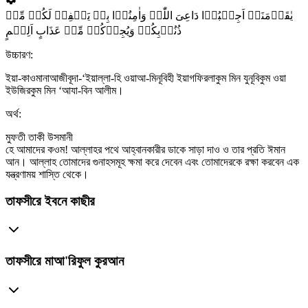
یٰقَوۡمَنَاۤ اَجِیۡبُوۡا دَاعِیَ اللّٰہِ وَاٰمِنُوۡا بِہٖ یَغۡفِرۡ لَکُمۡ مِّنۡ
ذُنُوۡبِکُمۡ وَیُجِرۡکُمۡ مِّنۡ عَذَابٍ اَلِیۡمٍ
উচ্চারণ:
ইয়া-কাওমানাআজীবূদা-‘ইয়াল্লা-হি ওয়াআ-মিনূবিহী ইয়াগফিরলাকুম মিন যুনূবিকুম ওয়া
ইউজিরকুম মিন ‘আযা-বিন আলীম।
অর্থ:
মুফতী তাকী উসমানী
হে আমাদের কওম! আল্লাহর পথে আহ্বানকারীর ডাকে সাড়া দাও ও তার প্রতি ঈমান
আন। আল্লাহ তোমাদের গুনাহসমূহ ক্ষমা করে দেবেন এবং তোমাদেরকে রক্ষা করবেন এক
যন্ত্রণাময় শাস্তি থেকে।
তাফসীরে ইবনে কাছীর
তাফসীরে মাআ'রিফুল কুরআন