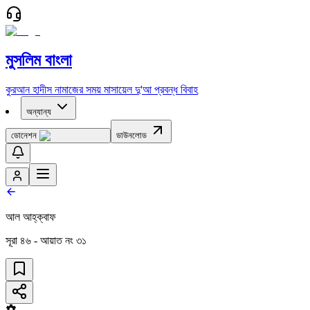
মুসলিম বাংলা
কুরআন
হাদীস
নামাজের সময়
মাসায়েল
দু'আ
প্রবন্ধ
বিবাহ
অন্যান্য
ডোনেশন
ডাউনলোড
আল আহ্‌ক্বাফ
সূরা
৪৬
- আয়াত নং
৩১