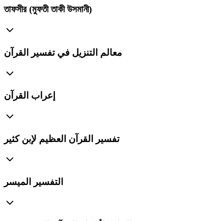
তাফসীর (মুফতী তাকী উসমানী)
معالم التنزيل في تفسير القرآن
إعراب القرآن
تفسير القرآن العظيم لإبن كثير
التفسير الميسر