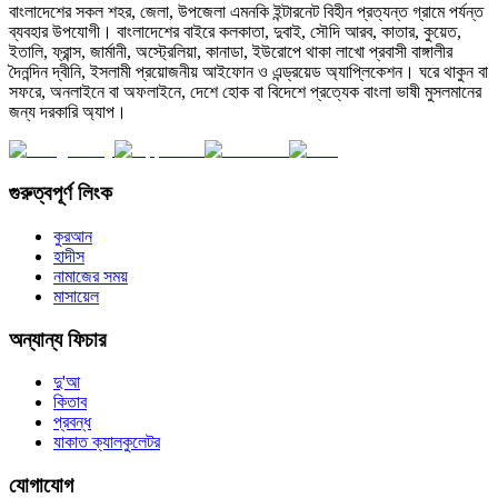
বাংলাদেশের সকল শহর, জেলা, উপজেলা এমনকি ইন্টারনেট বিহীন প্রত্যন্ত গ্রামে পর্যন্ত
ব্যবহার উপযোগী। বাংলাদেশের বাইরে কলকাতা, দুবাই, সৌদি আরব, কাতার, কুয়েত,
ইতালি, ফ্রান্স, জার্মানী, অস্ট্রেলিয়া, কানাডা, ইউরোপে থাকা লাখো প্রবাসী বাঙ্গালীর
দৈনন্দিন দ্বীনি, ইসলামী প্রয়োজনীয় আইফোন ও এন্ড্রয়েড অ্যাপ্লিকেশন। ঘরে থাকুন বা
সফরে, অনলাইনে বা অফলাইনে, দেশে হোক বা বিদেশে প্রত্যেক বাংলা ভাষী মুসলমানের
জন্য দরকারি অ্যাপ।
গুরুত্বপূর্ণ লিংক
কুরআন
হাদীস
নামাজের সময়
মাসায়েল
অন্যান্য ফিচার
দু'আ
কিতাব
প্রবন্ধ
যাকাত ক্যালকুলেটর
যোগাযোগ