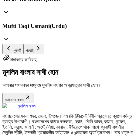
Mufti Taqi Usmani(Urdu)
পূর্ববর্তী
পরবর্তী
সাদাকায়ে জারিয়াহ
মুসলিম বাংলার সাথী হোন
আপনার সাদাকাহর মাধ্যমে মুসলিম বাংলার অগ্রযাত্রার সাথী হোন।
ডোনেশন করুন
মুসলিম বাংলা
বাংলাদেশের সকল শহর, জেলা, উপজেলা এমনকি ইন্টারনেট বিহীন প্রত্যন্ত গ্রামে পর্যন্ত
ব্যবহার উপযোগী। বাংলাদেশের বাইরে কলকাতা, দুবাই, সৌদি আরব, কাতার, কুয়েত,
ইতালি, ফ্রান্স, জার্মানী, অস্ট্রেলিয়া, কানাডা, ইউরোপে থাকা লাখো প্রবাসী বাঙ্গালীর
দৈনন্দিন দ্বীনি, ইসলামী প্রয়োজনীয় আইফোন ও এন্ড্রয়েড অ্যাপ্লিকেশন। ঘরে থাকুন বা