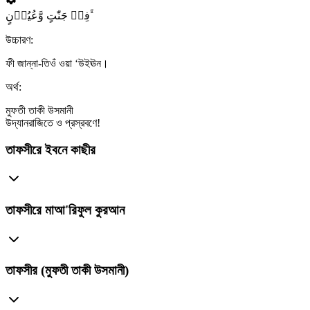
فِیۡ جَنّٰتٍ وَّعُیُوۡنٍ ۚۙ
উচ্চারণ:
ফী জান্না-তিওঁ ওয়া ‘উইঊন।
অর্থ:
মুফতী তাকী উসমানী
উদ্যানরাজিতে ও প্রস্রবণে!
তাফসীরে ইবনে কাছীর
তাফসীরে মাআ'রিফুল কুরআন
তাফসীর (মুফতী তাকী উসমানী)