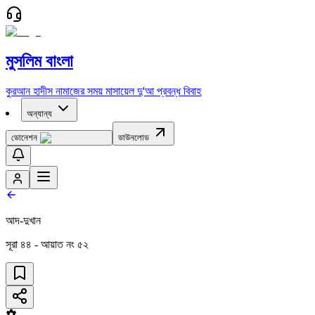
মুসলিম বাংলা
কুরআন
হাদীস
নামাজের সময়
মাসায়েল
দু'আ
প্রবন্ধ
বিবাহ
অন্যান্য
ডোনেশন
ডাউনলোড
আদ-দুখান
সূরা
৪৪
- আয়াত নং
৫২