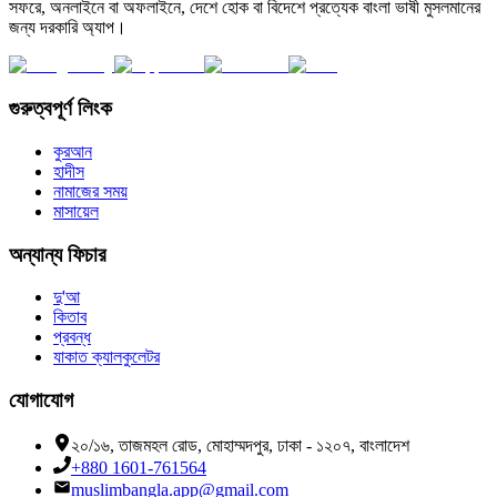
সফরে, অনলাইনে বা অফলাইনে, দেশে হোক বা বিদেশে প্রত্যেক বাংলা ভাষী মুসলমানের
জন্য দরকারি অ্যাপ।
গুরুত্বপূর্ণ লিংক
কুরআন
হাদীস
নামাজের সময়
মাসায়েল
অন্যান্য ফিচার
দু'আ
কিতাব
প্রবন্ধ
যাকাত ক্যালকুলেটর
যোগাযোগ
২০/১৬, তাজমহল রোড, মোহাম্মদপুর, ঢাকা - ১২০৭, বাংলাদেশ
+880 1601-761564
muslimbangla.app@gmail.com