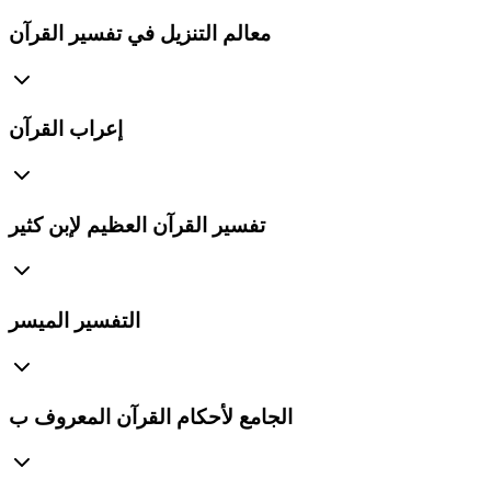
معالم التنزيل في تفسير القرآن
إعراب القرآن
تفسير القرآن العظيم لإبن كثير
التفسير الميسر
الجامع لأحكام القرآن المعروف ب