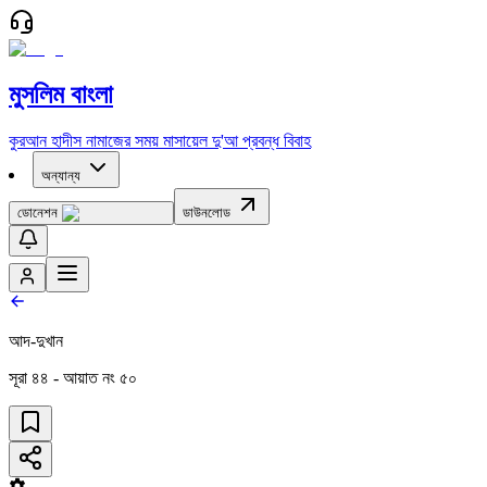
মুসলিম বাংলা
কুরআন
হাদীস
নামাজের সময়
মাসায়েল
দু'আ
প্রবন্ধ
বিবাহ
অন্যান্য
ডোনেশন
ডাউনলোড
আদ-দুখান
সূরা
৪৪
- আয়াত নং
৫০