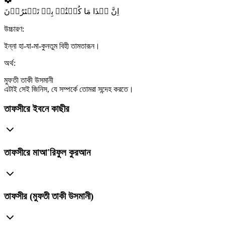
اِنَّ ہٰذَا مَا کُنۡتُمۡ بِہٖ تَمۡتَرُوۡنَ
উচ্চারণ:
ইন্না হা-যা-মা-কুনতুম বিহী তামতারূন।
অর্থ:
মুফতী তাকী উসমানী
এটাই সেই জিনিস, যে সম্পর্কে তোমরা সন্দেহ করতে।
তাফসীরে ইবনে কাছীর
তাফসীরে মাআ'রিফুল কুরআন
তাফসীর (মুফতী তাকী উসমানী)