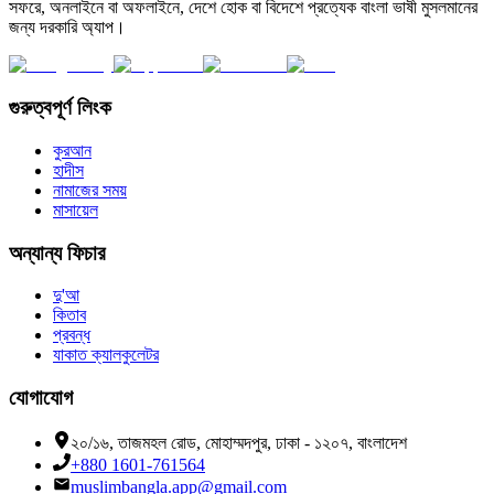
সফরে, অনলাইনে বা অফলাইনে, দেশে হোক বা বিদেশে প্রত্যেক বাংলা ভাষী মুসলমানের
জন্য দরকারি অ্যাপ।
গুরুত্বপূর্ণ লিংক
কুরআন
হাদীস
নামাজের সময়
মাসায়েল
অন্যান্য ফিচার
দু'আ
কিতাব
প্রবন্ধ
যাকাত ক্যালকুলেটর
যোগাযোগ
২০/১৬, তাজমহল রোড, মোহাম্মদপুর, ঢাকা - ১২০৭, বাংলাদেশ
+880 1601-761564
muslimbangla.app@gmail.com