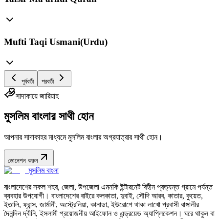
Mufti Taqi Usmani(Urdu)
পূর্ববর্তী
পরবর্তী
সাদাকায়ে জারিয়াহ
মুসলিম বাংলার সাথী হোন
আপনার সাদাকাহর মাধ্যমে মুসলিম বাংলার অগ্রযাত্রার সাথী হোন।
ডোনেশন করুন
মুসলিম বাংলা
বাংলাদেশের সকল শহর, জেলা, উপজেলা এমনকি ইন্টারনেট বিহীন প্রত্যন্ত গ্রামে পর্যন্ত
ব্যবহার উপযোগী। বাংলাদেশের বাইরে কলকাতা, দুবাই, সৌদি আরব, কাতার, কুয়েত,
ইতালি, ফ্রান্স, জার্মানী, অস্ট্রেলিয়া, কানাডা, ইউরোপে থাকা লাখো প্রবাসী বাঙ্গালীর
দৈনন্দিন দ্বীনি, ইসলামী প্রয়োজনীয় আইফোন ও এন্ড্রয়েড অ্যাপ্লিকেশন। ঘরে থাকুন বা