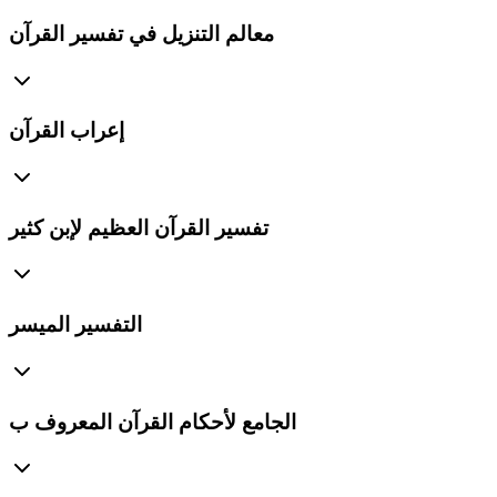
معالم التنزيل في تفسير القرآن
إعراب القرآن
تفسير القرآن العظيم لإبن كثير
التفسير الميسر
الجامع لأحكام القرآن المعروف ب