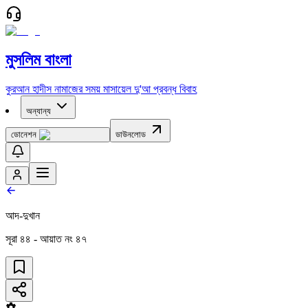
মুসলিম বাংলা
কুরআন
হাদীস
নামাজের সময়
মাসায়েল
দু'আ
প্রবন্ধ
বিবাহ
অন্যান্য
ডোনেশন
ডাউনলোড
আদ-দুখান
সূরা
৪৪
- আয়াত নং
৪৭