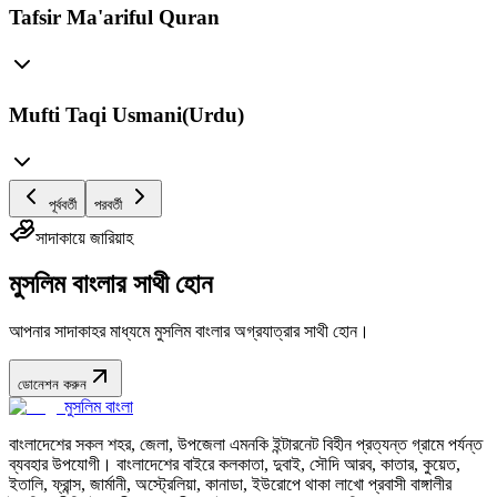
Tafsir Ma'ariful Quran
Mufti Taqi Usmani(Urdu)
পূর্ববর্তী
পরবর্তী
সাদাকায়ে জারিয়াহ
মুসলিম বাংলার সাথী হোন
আপনার সাদাকাহর মাধ্যমে মুসলিম বাংলার অগ্রযাত্রার সাথী হোন।
ডোনেশন করুন
মুসলিম বাংলা
বাংলাদেশের সকল শহর, জেলা, উপজেলা এমনকি ইন্টারনেট বিহীন প্রত্যন্ত গ্রামে পর্যন্ত
ব্যবহার উপযোগী। বাংলাদেশের বাইরে কলকাতা, দুবাই, সৌদি আরব, কাতার, কুয়েত,
ইতালি, ফ্রান্স, জার্মানী, অস্ট্রেলিয়া, কানাডা, ইউরোপে থাকা লাখো প্রবাসী বাঙ্গালীর