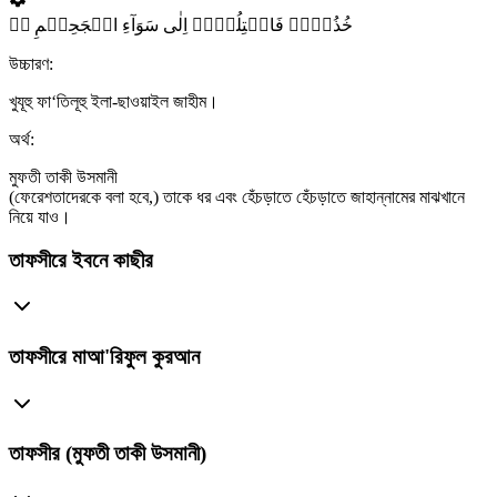
خُذُوۡہُ فَاعۡتِلُوۡہُ اِلٰی سَوَآءِ الۡجَحِیۡمِ ٭ۖ
উচ্চারণ:
খুযূহু ফা‘তিলূহু ইলা-ছাওয়াইল জাহীম।
অর্থ:
মুফতী তাকী উসমানী
(ফেরেশতাদেরকে বলা হবে,) তাকে ধর এবং হেঁচড়াতে হেঁচড়াতে জাহান্নামের মাঝখানে
নিয়ে যাও।
তাফসীরে ইবনে কাছীর
তাফসীরে মাআ'রিফুল কুরআন
তাফসীর (মুফতী তাকী উসমানী)