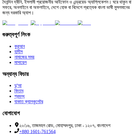
দৈনন্দিন দ্বীনি, ইসলামী প্রয়োজনীয় আইফোন ও এন্ড্রয়েড অ্যাপ্লিকেশন। ঘরে থাকুন বা
সফরে, অনলাইনে বা অফলাইনে, দেশে হোক বা বিদেশে প্রত্যেক বাংলা ভাষী মুসলমানের
জন্য দরকারি অ্যাপ।
গুরুত্বপূর্ণ লিংক
কুরআন
হাদীস
নামাজের সময়
মাসায়েল
অন্যান্য ফিচার
দু'আ
কিতাব
প্রবন্ধ
যাকাত ক্যালকুলেটর
যোগাযোগ
২০/১৬, তাজমহল রোড, মোহাম্মদপুর, ঢাকা - ১২০৭, বাংলাদেশ
+880 1601-761564