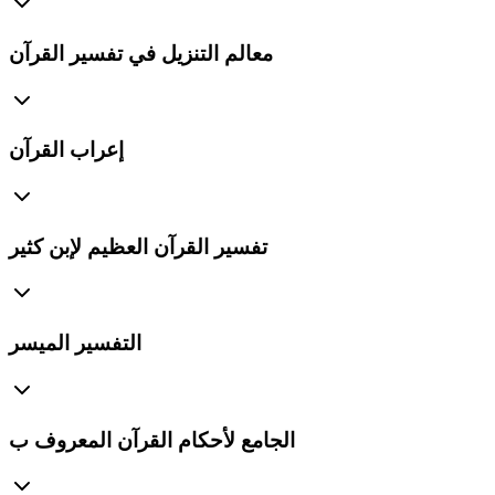
معالم التنزيل في تفسير القرآن
إعراب القرآن
تفسير القرآن العظيم لإبن كثير
التفسير الميسر
الجامع لأحكام القرآن المعروف ب