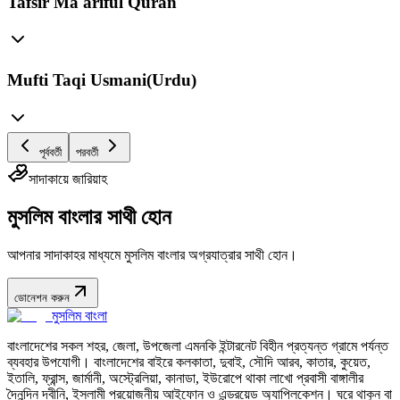
Tafsir Ma'ariful Quran
Mufti Taqi Usmani(Urdu)
পূর্ববর্তী
পরবর্তী
সাদাকায়ে জারিয়াহ
মুসলিম বাংলার সাথী হোন
আপনার সাদাকাহর মাধ্যমে মুসলিম বাংলার অগ্রযাত্রার সাথী হোন।
ডোনেশন করুন
মুসলিম বাংলা
বাংলাদেশের সকল শহর, জেলা, উপজেলা এমনকি ইন্টারনেট বিহীন প্রত্যন্ত গ্রামে পর্যন্ত
ব্যবহার উপযোগী। বাংলাদেশের বাইরে কলকাতা, দুবাই, সৌদি আরব, কাতার, কুয়েত,
ইতালি, ফ্রান্স, জার্মানী, অস্ট্রেলিয়া, কানাডা, ইউরোপে থাকা লাখো প্রবাসী বাঙ্গালীর
দৈনন্দিন দ্বীনি, ইসলামী প্রয়োজনীয় আইফোন ও এন্ড্রয়েড অ্যাপ্লিকেশন। ঘরে থাকুন বা