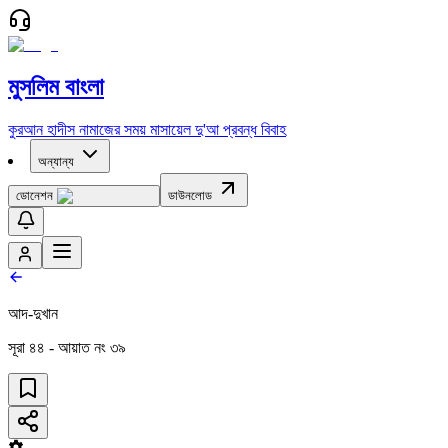
মুসলিম বাংলা
কুরআন
হাদীস
নামাজের সময়
মাসায়েল
দু'আ
প্রবন্ধ
বিবাহ
অন্যান্য
ডোনেশন
ডাউনলোড
আদ-দুখান
সূরা
৪৪
- আয়াত নং
৩৯