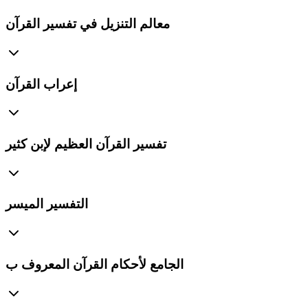
معالم التنزيل في تفسير القرآن
إعراب القرآن
تفسير القرآن العظيم لإبن كثير
التفسير الميسر
الجامع لأحكام القرآن المعروف ب