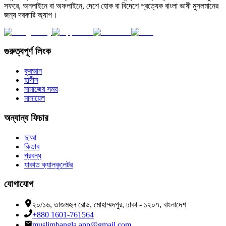
সফরে, অনলাইনে বা অফলাইনে, দেশে হোক বা বিদেশে প্রত্যেক বাংলা ভাষী মুসলমানের
জন্য দরকারি অ্যাপ।
গুরুত্বপূর্ণ লিংক
কুরআন
হাদীস
নামাজের সময়
মাসায়েল
অন্যান্য ফিচার
দু'আ
কিতাব
প্রবন্ধ
যাকাত ক্যালকুলেটর
যোগাযোগ
২০/১৬, তাজমহল রোড, মোহাম্মদপুর, ঢাকা - ১২০৭, বাংলাদেশ
+880 1601-761564
muslimbangla.app@gmail.com