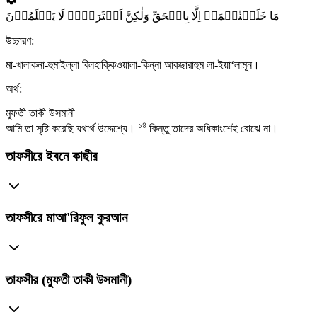
مَا خَلَقۡنٰہُمَاۤ اِلَّا بِالۡحَقِّ وَلٰکِنَّ اَکۡثَرَہُمۡ لَا یَعۡلَمُوۡنَ
উচ্চারণ:
মা-খালাকনা-হুমাইল্লা বিলহাক্কিওয়ালা-কিন্না আকছারাহুম লা-ইয়া‘লামূন।
অর্থ:
মুফতী তাকী উসমানী
১৪
আমি তা সৃষ্টি করেছি যথার্থ উদ্দেশ্যে।
কিন্তু তাদের অধিকাংশেই বোঝে না।
তাফসীরে ইবনে কাছীর
তাফসীরে মাআ'রিফুল কুরআন
তাফসীর (মুফতী তাকী উসমানী)