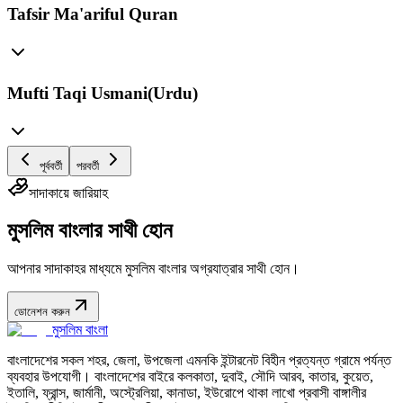
Tafsir Ma'ariful Quran
Mufti Taqi Usmani(Urdu)
পূর্ববর্তী
পরবর্তী
সাদাকায়ে জারিয়াহ
মুসলিম বাংলার সাথী হোন
আপনার সাদাকাহর মাধ্যমে মুসলিম বাংলার অগ্রযাত্রার সাথী হোন।
ডোনেশন করুন
মুসলিম বাংলা
বাংলাদেশের সকল শহর, জেলা, উপজেলা এমনকি ইন্টারনেট বিহীন প্রত্যন্ত গ্রামে পর্যন্ত
ব্যবহার উপযোগী। বাংলাদেশের বাইরে কলকাতা, দুবাই, সৌদি আরব, কাতার, কুয়েত,
ইতালি, ফ্রান্স, জার্মানী, অস্ট্রেলিয়া, কানাডা, ইউরোপে থাকা লাখো প্রবাসী বাঙ্গালীর