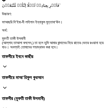
فَاَسۡرِ بِعِبَادِیۡ لَیۡلًا اِنَّکُمۡ مُّتَّبَعُوۡنَ ۙ
উচ্চারণ:
ফাআছরি বি‘ইবা-দী লাইলান ইন্নাকুম মুত্তাবা‘ঊন।
অর্থ:
মুফতী তাকী উসমানী
(আল্লাহ তাআলা বললেন,) তা হলে তুমি আমার বান্দাদের নিয়ে রাতের ভেতর রওয়ানা হয়ে
যাও। অবশ্যই তোমাদের পশ্চাদ্ধাবন করা হবে।
তাফসীরে ইবনে কাছীর
তাফসীরে মাআ'রিফুল কুরআন
তাফসীর (মুফতী তাকী উসমানী)