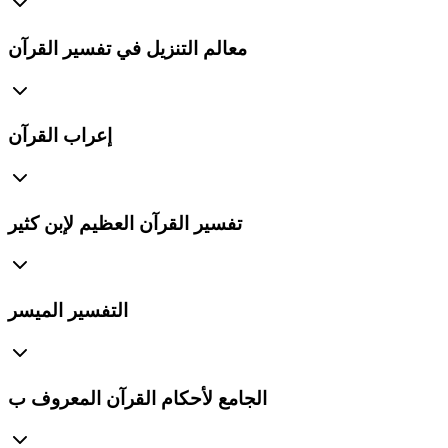
معالم التنزيل في تفسير القرآن
إعراب القرآن
تفسير القرآن العظيم لإبن كثير
التفسير الميسر
الجامع لأحكام القرآن المعروف ب