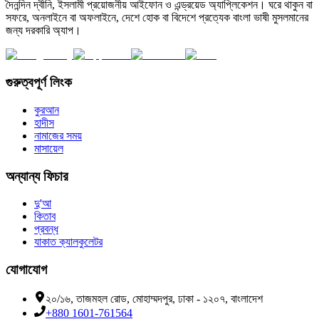
দৈনন্দিন দ্বীনি, ইসলামী প্রয়োজনীয় আইফোন ও এন্ড্রয়েড অ্যাপ্লিকেশন। ঘরে থাকুন বা
সফরে, অনলাইনে বা অফলাইনে, দেশে হোক বা বিদেশে প্রত্যেক বাংলা ভাষী মুসলমানের
জন্য দরকারি অ্যাপ।
গুরুত্বপূর্ণ লিংক
কুরআন
হাদীস
নামাজের সময়
মাসায়েল
অন্যান্য ফিচার
দু'আ
কিতাব
প্রবন্ধ
যাকাত ক্যালকুলেটর
যোগাযোগ
২০/১৬, তাজমহল রোড, মোহাম্মদপুর, ঢাকা - ১২০৭, বাংলাদেশ
+880 1601-761564