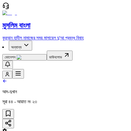
মুসলিম বাংলা
কুরআন
হাদীস
নামাজের সময়
মাসায়েল
দু'আ
প্রবন্ধ
বিবাহ
অন্যান্য
ডোনেশন
ডাউনলোড
আদ-দুখান
সূরা
৪৪
- আয়াত নং
২৩