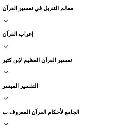
معالم التنزيل في تفسير القرآن
إعراب القرآن
تفسير القرآن العظيم لإبن كثير
التفسير الميسر
الجامع لأحكام القرآن المعروف ب