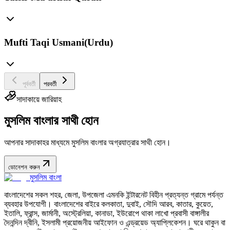
Mufti Taqi Usmani(Urdu)
পূর্ববর্তী
পরবর্তী
সাদাকায়ে জারিয়াহ
মুসলিম বাংলার সাথী হোন
আপনার সাদাকাহর মাধ্যমে মুসলিম বাংলার অগ্রযাত্রার সাথী হোন।
ডোনেশন করুন
মুসলিম বাংলা
বাংলাদেশের সকল শহর, জেলা, উপজেলা এমনকি ইন্টারনেট বিহীন প্রত্যন্ত গ্রামে পর্যন্ত
ব্যবহার উপযোগী। বাংলাদেশের বাইরে কলকাতা, দুবাই, সৌদি আরব, কাতার, কুয়েত,
ইতালি, ফ্রান্স, জার্মানী, অস্ট্রেলিয়া, কানাডা, ইউরোপে থাকা লাখো প্রবাসী বাঙ্গালীর
দৈনন্দিন দ্বীনি, ইসলামী প্রয়োজনীয় আইফোন ও এন্ড্রয়েড অ্যাপ্লিকেশন। ঘরে থাকুন বা