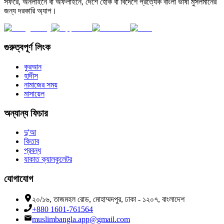
সফরে, অনলাইনে বা অফলাইনে, দেশে হোক বা বিদেশে প্রত্যেক বাংলা ভাষী মুসলমানের
জন্য দরকারি অ্যাপ।
গুরুত্বপূর্ণ লিংক
কুরআন
হাদীস
নামাজের সময়
মাসায়েল
অন্যান্য ফিচার
দু'আ
কিতাব
প্রবন্ধ
যাকাত ক্যালকুলেটর
যোগাযোগ
২০/১৬, তাজমহল রোড, মোহাম্মদপুর, ঢাকা - ১২০৭, বাংলাদেশ
+880 1601-761564
muslimbangla.app@gmail.com