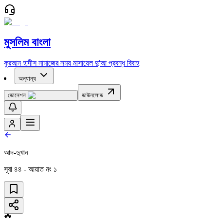
মুসলিম বাংলা
কুরআন
হাদীস
নামাজের সময়
মাসায়েল
দু'আ
প্রবন্ধ
বিবাহ
অন্যান্য
ডোনেশন
ডাউনলোড
আদ-দুখান
সূরা
৪৪
- আয়াত নং
১