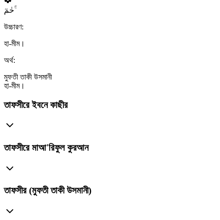
حٰمٓ ۚۛ
উচ্চারণ:
হা-মীম।
অর্থ:
মুফতী তাকী উসমানী
হা-মীম।
তাফসীরে ইবনে কাছীর
তাফসীরে মাআ'রিফুল কুরআন
তাফসীর (মুফতী তাকী উসমানী)