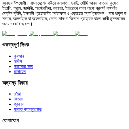
ব্যবহার উপযোগী। বাংলাদেশের বাইরে কলকাতা, দুবাই, সৌদি আরব, কাতার, কুয়েত,
ইতালি, ফ্রান্স, জার্মানী, অস্ট্রেলিয়া, কানাডা, ইউরোপে থাকা লাখো প্রবাসী বাঙ্গালীর
দৈনন্দিন দ্বীনি, ইসলামী প্রয়োজনীয় আইফোন ও এন্ড্রয়েড অ্যাপ্লিকেশন। ঘরে থাকুন বা
সফরে, অনলাইনে বা অফলাইনে, দেশে হোক বা বিদেশে প্রত্যেক বাংলা ভাষী মুসলমানের
জন্য দরকারি অ্যাপ।
গুরুত্বপূর্ণ লিংক
কুরআন
হাদীস
নামাজের সময়
মাসায়েল
অন্যান্য ফিচার
দু'আ
কিতাব
প্রবন্ধ
যাকাত ক্যালকুলেটর
যোগাযোগ