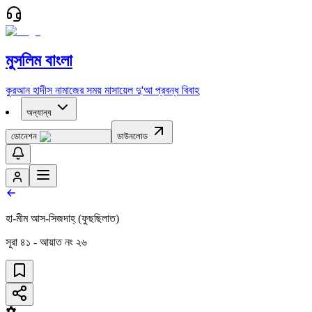
মুসলিম বাংলা
কুরআন
হাদীস
নামাজের সময়
মাসায়েল
দু'আ
প্রবন্ধ
বিবাহ
অন্যান্য
ডোনেশন
ডাউনলোড
হা-মীম আস-সিজদাহ্ (ফুছছিলাত)
সূরা
৪১
- আয়াত নং
২৬