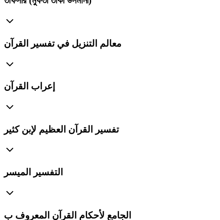
তাফসীর (মুফতী তাকী উসমানী)
معالم التنزيل في تفسير القرآن
إعراب القرآن
تفسير القرآن العظيم لإبن كثير
التفسير الميسر
الجامع لأحكام القرآن المعروف ب