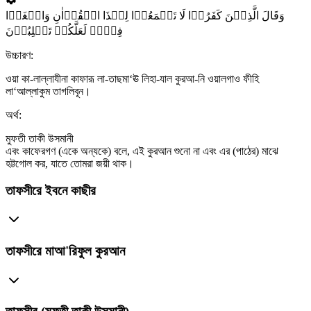
وَقَالَ الَّذِیۡنَ کَفَرُوۡا لَا تَسۡمَعُوۡا لِہٰذَا الۡقُرۡاٰنِ وَالۡغَوۡا
فِیۡہِ لَعَلَّکُمۡ تَغۡلِبُوۡنَ
উচ্চারণ:
ওয়া কা-লাল্লাযীনা কাফারূ লা-তাছমা‘ঊ লিহা-যাল কুরআ-নি ওয়ালগাও ফীহি
লা‘আল্লাকুম তাগলিবূন।
অর্থ:
মুফতী তাকী উসমানী
এবং কাফেরগণ (একে অন্যকে) বলে, এই কুরআন শুনো না এবং এর (পাঠের) মাঝে
হট্টগোল কর, যাতে তোমরা জয়ী থাক।
তাফসীরে ইবনে কাছীর
তাফসীরে মাআ'রিফুল কুরআন