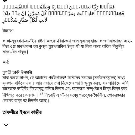
فَقَالُوۡا رَبَّنَا بٰعِدۡ بَیۡنَ اَسۡفَارِنَا وَظَلَمُوۡۤا اَنۡفُسَہُمۡ
فَجَعَلۡنٰہُمۡ اَحَادِیۡثَ وَمَزَّقۡنٰہُمۡ کُلَّ مُمَزَّقٍ ؕ اِنَّ فِیۡ ذٰلِکَ
لَاٰیٰتٍ لِّکُلِّ صَبَّارٍ شَکُوۡرٍ
উচ্চারণ:
ফাকা-লূরাব্বানা-বা-‘ইদ বাইনা আছফা-রিনা-ওয়া জালামূআনফুছাহুম ফাজা‘আলনাহুম আহা-
দীছা ওয়া মাঝঝাকনা-হুম কুল্লা মুমাঝঝাকিন ইন্না ফী যা-লিকা লাআ-য়াতিল লিকুল্লি
সাব্বা-রিন শাকূর।
অর্থ:
মুফতী তাকী উসমানী
তারা বলতে লাগল, হে আমাদের প্রতিপালক! আমাদের সফরের (মনজিলসমূহের) মধ্যে
ব্যবধান বাড়িয়ে দাও। আর এভাবে তারা নিজেদের প্রতি জুলুম করল, যার পরিণামে আমি
তাদেরকে কাহিনীর বিষয়বস্তু বানিয়ে দিলাম এবং তাদেরকে সম্পূর্ণরূপে ছিন্ন-ভিন্ন করে
১৪
বিক্ষিপ্ত করে ফেললাম।
নিশ্চয়ই এ ঘটনার মধ্যে প্রত্যেক ধৈর্যশীল, শোকরগুজার
লোকের জন্য বহু নিদর্শন আছে।
তাফসীরে ইবনে কাছীর