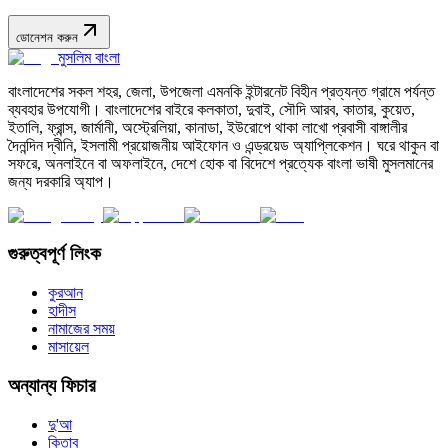
ডোনেশন করুন
মুসলিম বাংলা
বাংলাদেশের সকল শহর, জেলা, উপজেলা এমনকি ইন্টারনেট বিহীন প্রত্যন্ত গ্রামে পর্যন্ত
ব্যবহার উপযোগী। বাংলাদেশের বাইরে কলকাতা, দুবাই, সৌদি আরব, কাতার, কুয়েত,
ইতালি, ফ্রান্স, জার্মানী, অস্ট্রেলিয়া, কানাডা, ইউরোপে থাকা লাখো প্রবাসী বাঙ্গালীর
দৈনন্দিন দ্বীনি, ইসলামী প্রয়োজনীয় আইফোন ও এন্ড্রয়েড অ্যাপ্লিকেশন। ঘরে থাকুন বা
সফরে, অনলাইনে বা অফলাইনে, দেশে হোক বা বিদেশে প্রত্যেক বাংলা ভাষী মুসলমানের
জন্য দরকারি অ্যাপ।
গুরুত্বপূর্ণ লিংক
কুরআন
হাদীস
নামাজের সময়
মাসায়েল
অন্যান্য ফিচার
দু'আ
কিতাব