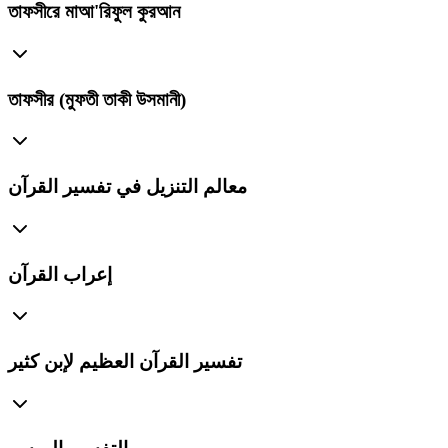
তাফসীরে মাআ'রিফুল কুরআন
তাফসীর (মুফতী তাকী উসমানী)
معالم التنزيل في تفسير القرآن
إعراب القرآن
تفسير القرآن العظيم لإبن كثير