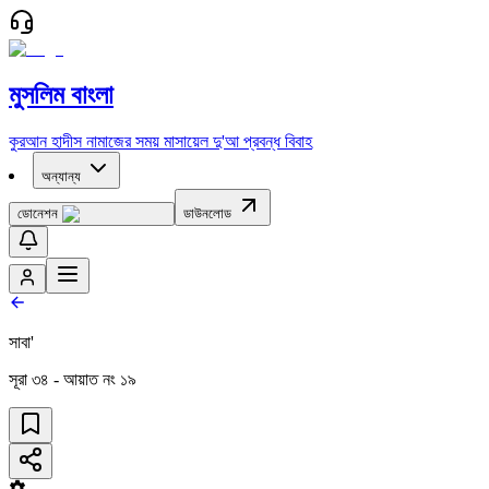
মুসলিম বাংলা
কুরআন
হাদীস
নামাজের সময়
মাসায়েল
দু'আ
প্রবন্ধ
বিবাহ
অন্যান্য
ডোনেশন
ডাউনলোড
সাবা'
সূরা
৩৪
- আয়াত নং
১৯