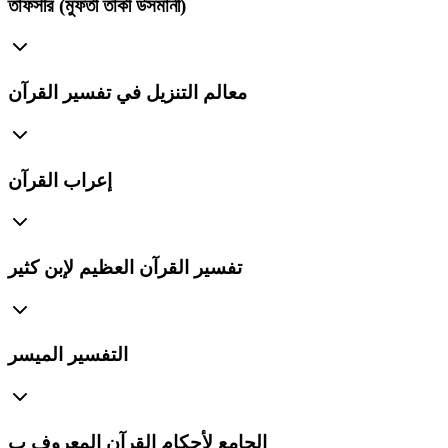
তাফসীর (মুফতী তাকী উসমানী)
معالم التنزيل في تفسير القرآن
إعراب القرآن
تفسير القرآن العظيم لإبن كثير
التفسير الميسر
الجامع لأحكام القرآن المعروف ب