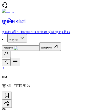
মুসলিম বাংলা
কুরআন
হাদীস
নামাজের সময়
মাসায়েল
দু'আ
প্রবন্ধ
বিবাহ
অন্যান্য
ডোনেশন
ডাউনলোড
সাবা'
সূরা
৩৪
- আয়াত নং
১১