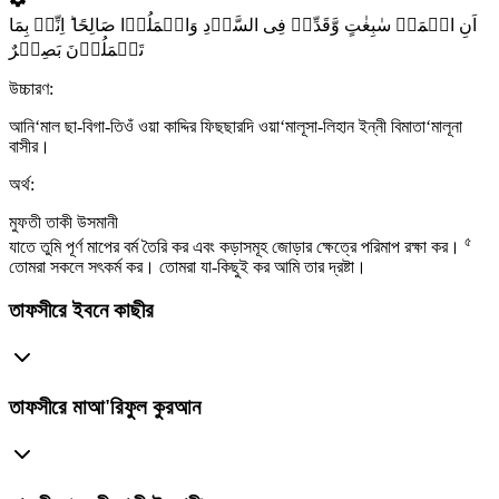
اَنِ اعۡمَلۡ سٰبِغٰتٍ وَّقَدِّرۡ فِی السَّرۡدِ وَاعۡمَلُوۡا صَالِحًا ؕ اِنِّیۡ بِمَا
تَعۡمَلُوۡنَ بَصِیۡرٌ
উচ্চারণ:
আনি‘মাল ছা-বিগা-তিওঁ ওয়া কাদ্দির ফিছছারদি ওয়া‘মালূসা-লিহান ইন্নী বিমাতা‘মালূনা
বাসীর।
অর্থ:
মুফতী তাকী উসমানী
৫
যাতে তুমি পূর্ণ মাপের বর্ম তৈরি কর এবং কড়াসমূহ জোড়ার ক্ষেত্রে পরিমাপ রক্ষা কর।
তোমরা সকলে সৎকর্ম কর। তোমরা যা-কিছুই কর আমি তার দ্রষ্টা।
তাফসীরে ইবনে কাছীর
তাফসীরে মাআ'রিফুল কুরআন