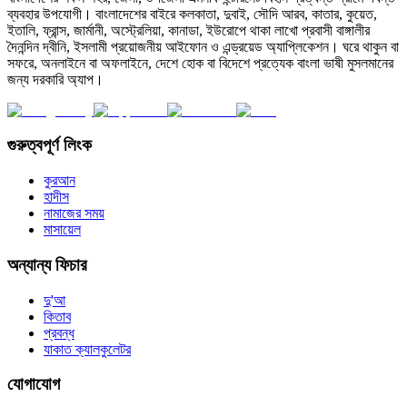
ব্যবহার উপযোগী। বাংলাদেশের বাইরে কলকাতা, দুবাই, সৌদি আরব, কাতার, কুয়েত,
ইতালি, ফ্রান্স, জার্মানী, অস্ট্রেলিয়া, কানাডা, ইউরোপে থাকা লাখো প্রবাসী বাঙ্গালীর
দৈনন্দিন দ্বীনি, ইসলামী প্রয়োজনীয় আইফোন ও এন্ড্রয়েড অ্যাপ্লিকেশন। ঘরে থাকুন বা
সফরে, অনলাইনে বা অফলাইনে, দেশে হোক বা বিদেশে প্রত্যেক বাংলা ভাষী মুসলমানের
জন্য দরকারি অ্যাপ।
গুরুত্বপূর্ণ লিংক
কুরআন
হাদীস
নামাজের সময়
মাসায়েল
অন্যান্য ফিচার
দু'আ
কিতাব
প্রবন্ধ
যাকাত ক্যালকুলেটর
যোগাযোগ