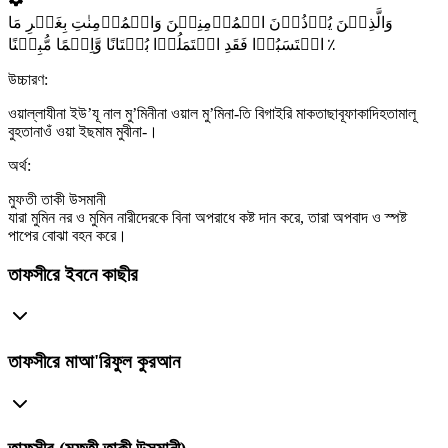
وَالَّذِیۡنَ یُؤۡذُوۡنَ الۡمُؤۡمِنِیۡنَ وَالۡمُؤۡمِنٰتِ بِغَیۡرِ مَا
اکۡتَسَبُوۡا فَقَدِ احۡتَمَلُوۡا بُہۡتَانًا وَّاِثۡمًا مُّبِیۡنًا ٪
উচ্চারণ:
ওয়াল্লাযীনা ইউ’যূ নাল মু’মিনীনা ওয়াল মু’মিনা-তি বিগাইরি মাকতাছাবূফাকাদিহতামালূ
বুহতানাওঁ ওয়া ইছমাম মুবীনা-।
অর্থ:
মুফতী তাকী উসমানী
যারা মুমিন নর ও মুমিন নারীদেরকে বিনা অপরাধে কষ্ট দান করে, তারা অপবাদ ও স্পষ্ট
পাপের বোঝা বহন করে।
তাফসীরে ইবনে কাছীর
তাফসীরে মাআ'রিফুল কুরআন