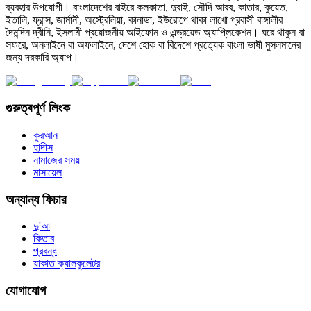
ব্যবহার উপযোগী। বাংলাদেশের বাইরে কলকাতা, দুবাই, সৌদি আরব, কাতার, কুয়েত,
ইতালি, ফ্রান্স, জার্মানী, অস্ট্রেলিয়া, কানাডা, ইউরোপে থাকা লাখো প্রবাসী বাঙ্গালীর
দৈনন্দিন দ্বীনি, ইসলামী প্রয়োজনীয় আইফোন ও এন্ড্রয়েড অ্যাপ্লিকেশন। ঘরে থাকুন বা
সফরে, অনলাইনে বা অফলাইনে, দেশে হোক বা বিদেশে প্রত্যেক বাংলা ভাষী মুসলমানের
জন্য দরকারি অ্যাপ।
গুরুত্বপূর্ণ লিংক
কুরআন
হাদীস
নামাজের সময়
মাসায়েল
অন্যান্য ফিচার
দু'আ
কিতাব
প্রবন্ধ
যাকাত ক্যালকুলেটর
যোগাযোগ