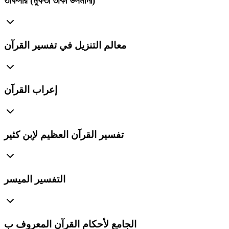
তাফসীর (মুফতী তাকী উসমানী)
معالم التنزيل في تفسير القرآن
إعراب القرآن
تفسير القرآن العظيم لإبن كثير
التفسير الميسر
الجامع لأحكام القرآن المعروف ب