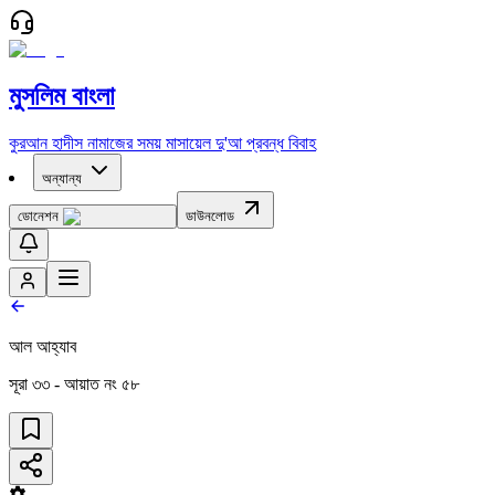
মুসলিম বাংলা
কুরআন
হাদীস
নামাজের সময়
মাসায়েল
দু'আ
প্রবন্ধ
বিবাহ
অন্যান্য
ডোনেশন
ডাউনলোড
আল আহ্‌যাব
সূরা
৩৩
- আয়াত নং
৫৮