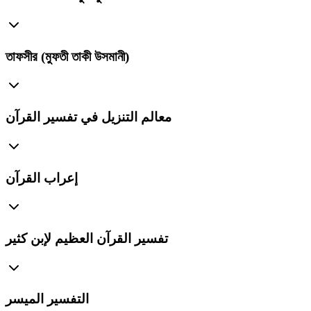
তাফসীর (মুফতী তাকী উসমানী)
معالم التنزيل في تفسير القرآن
إعراب القرآن
تفسير القرآن العظيم لإبن كثير
التفسير الميسر