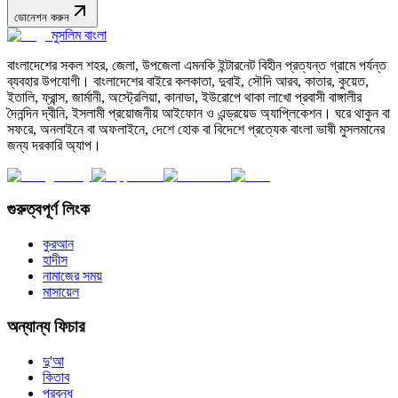
ডোনেশন করুন
মুসলিম বাংলা
বাংলাদেশের সকল শহর, জেলা, উপজেলা এমনকি ইন্টারনেট বিহীন প্রত্যন্ত গ্রামে পর্যন্ত
ব্যবহার উপযোগী। বাংলাদেশের বাইরে কলকাতা, দুবাই, সৌদি আরব, কাতার, কুয়েত,
ইতালি, ফ্রান্স, জার্মানী, অস্ট্রেলিয়া, কানাডা, ইউরোপে থাকা লাখো প্রবাসী বাঙ্গালীর
দৈনন্দিন দ্বীনি, ইসলামী প্রয়োজনীয় আইফোন ও এন্ড্রয়েড অ্যাপ্লিকেশন। ঘরে থাকুন বা
সফরে, অনলাইনে বা অফলাইনে, দেশে হোক বা বিদেশে প্রত্যেক বাংলা ভাষী মুসলমানের
জন্য দরকারি অ্যাপ।
গুরুত্বপূর্ণ লিংক
কুরআন
হাদীস
নামাজের সময়
মাসায়েল
অন্যান্য ফিচার
দু'আ
কিতাব
প্রবন্ধ