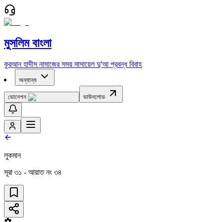
মুসলিম বাংলা
কুরআন
হাদীস
নামাজের সময়
মাসায়েল
দু'আ
প্রবন্ধ
বিবাহ
অন্যান্য
ডোনেশন
ডাউনলোড
লুকমান
সূরা
৩১
- আয়াত নং
৩৪