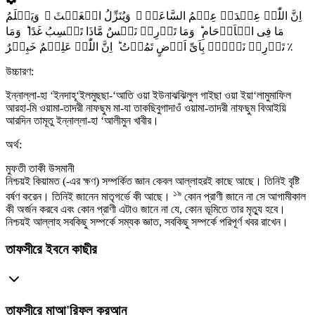
اِنَّ اللّٰہَ عِنۡدَہٗ عِلۡمُ السَّاعَۃِ ۚ وَیُنَزِّلُ الۡغَیۡثَ ۚ وَیَعۡلَمُ
مَا فِی الۡاَرۡحَامِ ؕ وَمَا تَدۡرِیۡ نَفۡسٌ مَّاذَا تَکۡسِبُ غَدًا ؕ وَمَا
تَدۡرِیۡ نَفۡسٌۢ بِاَیِّ اَرۡضٍ تَمُوۡتُ ؕ اِنَّ اللّٰہَ عَلِیۡمٌ خَبِیۡرٌ ٪
উচ্চারণ:
ইন্নাল্লা-হা ‘ইনদাহূ‘ইলমুছছা-‘আতি ওয়া ইউনাঝঝিলুল গাইছা ওয়া ইয়া‘লামুমাফিল
আরহা-মি ওয়ামা-তাদরী নাফছুম মা-যা তাকছিবুগাদাওঁ ওয়ামা-তাদরী নাফছুম বিআইয়ি
আরদিন তামূতু ইন্নাল্লা-হা ‘আলীমুন খাবীর।
অর্থ:
মুফতী তাকী উসমানী
নিশ্চয়ই কিয়ামত (-এর ক্ষণ) সম্পর্কিত জ্ঞান কেবল আল্লাহরই কাছে আছে। তিনিই বৃষ্টি
১৯
বর্ষণ করেন। তিনিই জানেন মাতৃগর্ভে কী আছে।
কোন প্রাণী জানে না সে আগামীকাল
কী অর্জন করবে এবং কোন প্রাণী এটাও জানে না যে, কোন ভূমিতে তার মৃত্যু হবে।
নিশ্চয়ই আল্লাহ সবকিছু সম্পর্কে সম্যক জ্ঞাত, সবকিছু সম্পর্কে পরিপূর্ণ খবর রাখেন।
তাফসীরে ইবনে কাছীর
তাফসীরে মাআ'রিফুল কুরআন