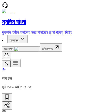
মুসলিম বাংলা
কুরআন
হাদীস
নামাজের সময়
মাসায়েল
দু'আ
প্রবন্ধ
বিবাহ
অন্যান্য
ডোনেশন
ডাউনলোড
আর রুম
সূরা
৩০
- আয়াত নং
১৫