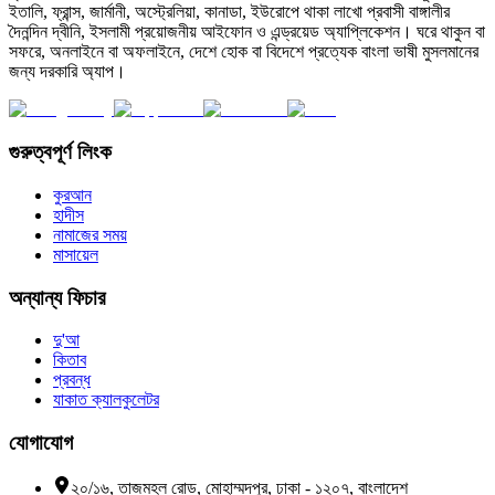
ইতালি, ফ্রান্স, জার্মানী, অস্ট্রেলিয়া, কানাডা, ইউরোপে থাকা লাখো প্রবাসী বাঙ্গালীর
দৈনন্দিন দ্বীনি, ইসলামী প্রয়োজনীয় আইফোন ও এন্ড্রয়েড অ্যাপ্লিকেশন। ঘরে থাকুন বা
সফরে, অনলাইনে বা অফলাইনে, দেশে হোক বা বিদেশে প্রত্যেক বাংলা ভাষী মুসলমানের
জন্য দরকারি অ্যাপ।
গুরুত্বপূর্ণ লিংক
কুরআন
হাদীস
নামাজের সময়
মাসায়েল
অন্যান্য ফিচার
দু'আ
কিতাব
প্রবন্ধ
যাকাত ক্যালকুলেটর
যোগাযোগ
২০/১৬, তাজমহল রোড, মোহাম্মদপুর, ঢাকা - ১২০৭, বাংলাদেশ