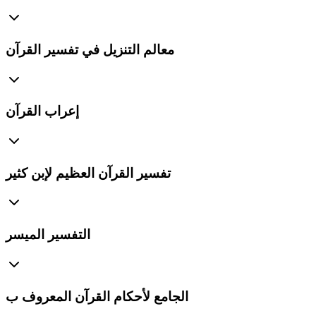
معالم التنزيل في تفسير القرآن
إعراب القرآن
تفسير القرآن العظيم لإبن كثير
التفسير الميسر
الجامع لأحكام القرآن المعروف ب