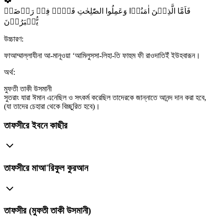
فَاَمَّا الَّذِیۡنَ اٰمَنُوۡا وَعَمِلُوا الصّٰلِحٰتِ فَہُمۡ فِیۡ رَوۡضَۃٍ
یُّحۡبَرُوۡنَ
উচ্চারণ:
ফাআম্মাল্লাযীনা আ-মানূওয়া ‘আমিলুসসা-লিহা-তি ফাহুম ফী রাওদাতিইঁ ইউহবারূন।
অর্থ:
মুফতী তাকী উসমানী
সুতরাং যারা ঈমান এনেছিল ও সৎকর্ম করেছিল তাদেরকে জান্নাতে আনন্দ দান করা হবে,
(যা তাদের চেহারা থেকে বিচ্ছুরিত হবে)।
তাফসীরে ইবনে কাছীর
তাফসীরে মাআ'রিফুল কুরআন
তাফসীর (মুফতী তাকী উসমানী)