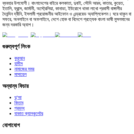
ব্যবহার উপযোগী। বাংলাদেশের বাইরে কলকাতা, দুবাই, সৌদি আরব, কাতার, কুয়েত,
ইতালি, ফ্রান্স, জার্মানী, অস্ট্রেলিয়া, কানাডা, ইউরোপে থাকা লাখো প্রবাসী বাঙ্গালীর
দৈনন্দিন দ্বীনি, ইসলামী প্রয়োজনীয় আইফোন ও এন্ড্রয়েড অ্যাপ্লিকেশন। ঘরে থাকুন বা
সফরে, অনলাইনে বা অফলাইনে, দেশে হোক বা বিদেশে প্রত্যেক বাংলা ভাষী মুসলমানের
জন্য দরকারি অ্যাপ।
গুরুত্বপূর্ণ লিংক
কুরআন
হাদীস
নামাজের সময়
মাসায়েল
অন্যান্য ফিচার
দু'আ
কিতাব
প্রবন্ধ
যাকাত ক্যালকুলেটর
যোগাযোগ