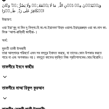
وَیَعۡبُدُوۡنَ مِنۡ دُوۡنِ اللّٰہِ مَا لَا یَنۡفَعُہُمۡ وَلَا یَضُرُّہُمۡ ؕ وَکَانَ
الۡکَافِرُ عَلٰی رَبِّہٖ ظَہِیۡرًا
উচ্চারণ:
ওয়া ইয়া‘বুদূ না মিন দূ নিল্লা-হি মা-লা-ইয়ানফা‘উহুম ওয়ালা-ইয়াদুররুহুম ওয়া কা-নাল কা-
ফিরু ‘আলা-রাব্বিহী জাহীরা-।
অর্থ:
মুফতী তাকী উসমানী
তারা আল্লাহর পরিবর্তে এমন সব বস্তুর ইবাদত করছে, যা তাদের কোন উপকার করতে
পারে না এবং অপকারও নয়। বস্তুত কাফের ব্যক্তি নিজ প্রতিপালকের ঘোর বিরোধি।
তাফসীরে ইবনে কাছীর
তাফসীরে মাআ'রিফুল কুরআন