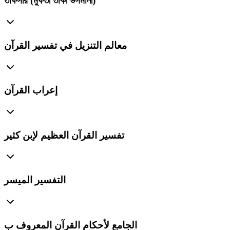
তাফসীর (মুফতী তাকী উসমানী)
معالم التنزيل في تفسير القرآن
إعراب القرآن
تفسير القرآن العظيم لإبن كثير
التفسير الميسر
الجامع لأحكام القرآن المعروف ب