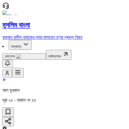
মুসলিম বাংলা
কুরআন
হাদীস
নামাজের সময়
মাসায়েল
দু'আ
প্রবন্ধ
বিবাহ
অন্যান্য
ডোনেশন
ডাউনলোড
আল ফুরকান
সূরা
২৫
- আয়াত নং
৫৫