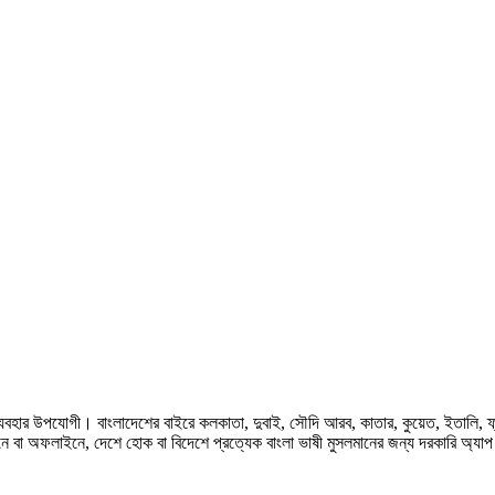
হার উপযোগী। বাংলাদেশের বাইরে কলকাতা, দুবাই, সৌদি আরব, কাতার, কুয়েত, ইতালি, ফ্রান্স, জ
ে বা অফলাইনে, দেশে হোক বা বিদেশে প্রত্যেক বাংলা ভাষী মুসলমানের জন্য দরকারি অ্যা