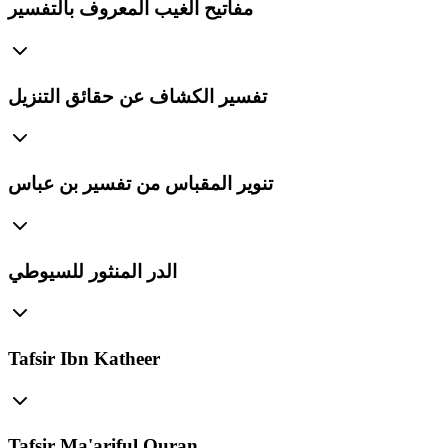
مفاتيح الغيب المعروف بالتفسير
تفسير الكشاف عن حقائق التنزيل
تنوير المقباس من تفسير بن عباس
الدر المنثور للسيوطي
Tafsir Ibn Katheer
Tafsir Ma'ariful Quran