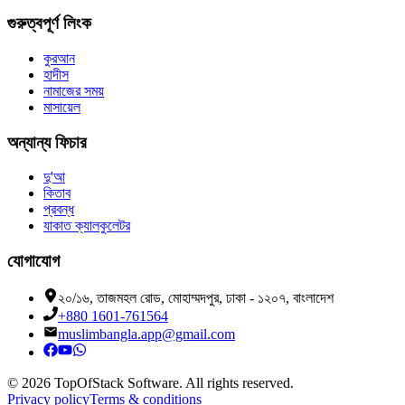
গুরুত্বপূর্ণ লিংক
কুরআন
হাদীস
নামাজের সময়
মাসায়েল
অন্যান্য ফিচার
দু'আ
কিতাব
প্রবন্ধ
যাকাত ক্যালকুলেটর
যোগাযোগ
২০/১৬, তাজমহল রোড, মোহাম্মদপুর, ঢাকা - ১২০৭, বাংলাদেশ
+880 1601-761564
muslimbangla.app@gmail.com
©
2026
TopOfStack Software. All rights reserved.
Privacy policy
Terms & conditions