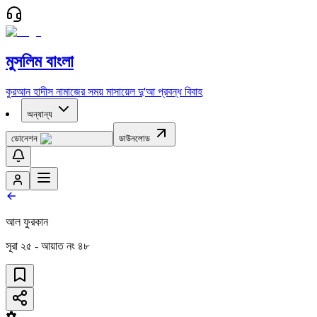
মুসলিম বাংলা
কুরআন
হাদীস
নামাজের সময়
মাসায়েল
দু'আ
প্রবন্ধ
বিবাহ
অন্যান্য
ডোনেশন
ডাউনলোড
আল ফুরকান
সূরা
২৫
- আয়াত নং
৪৮