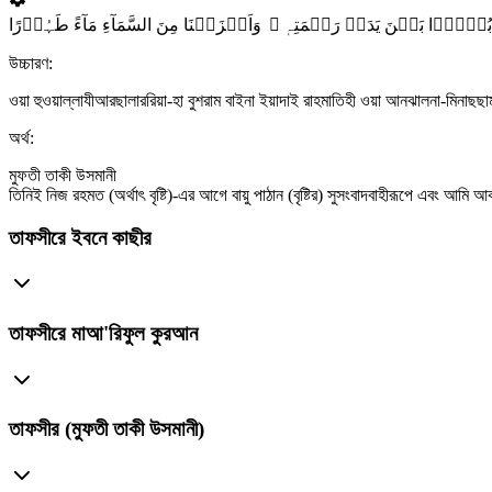
উচ্চারণ:
ওয়া হুওয়াল্লাযীআরছালাররিয়া-হা বুশরাম বাইনা ইয়াদাই রাহমাতিহী ওয়া আনঝালনা-মিনাছছ
অর্থ:
মুফতী তাকী উসমানী
তিনিই নিজ রহমত (অর্থাৎ বৃষ্টি)-এর আগে বায়ু পাঠান (বৃষ্টির) সুসংবাদবাহীরূপে এবং আমি আ
তাফসীরে ইবনে কাছীর
তাফসীরে মাআ'রিফুল কুরআন
তাফসীর (মুফতী তাকী উসমানী)