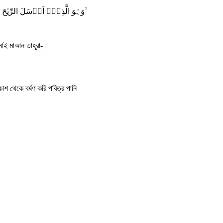
وَہُوَ الَّذِیۡۤ اَرۡسَلَ الرِّیٰحَ بُشۡرًۢا بَیۡنَ یَدَیۡ رَحۡمَتِہٖ ۚ وَاَنۡزَلۡنَا مِنَ السَّمَآءِ مَآءً طَہُوۡرًا ۙ
ামাই মাআন তাহূরা-।
কাশ থেকে বর্ষণ করি পবিত্র পানি