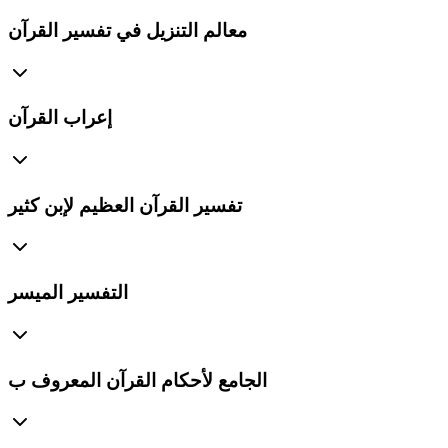
معالم التنزيل في تفسير القرآن
إعراب القرآن
تفسير القرآن العظيم لإبن كثير
التفسير الميسر
الجامع لأحكام القرآن المعروف ب