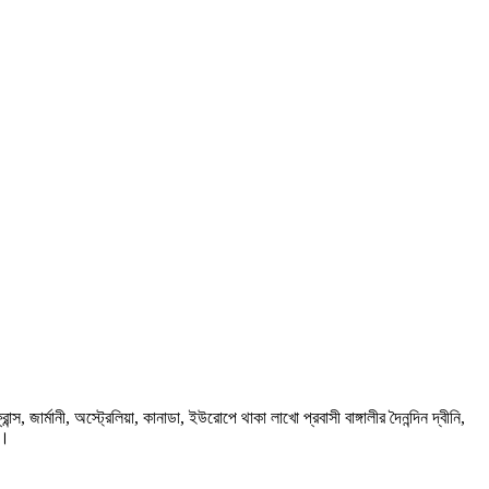
ার্মানী, অস্ট্রেলিয়া, কানাডা, ইউরোপে থাকা লাখো প্রবাসী বাঙ্গালীর দৈনন্দিন দ্বীনি,
প।