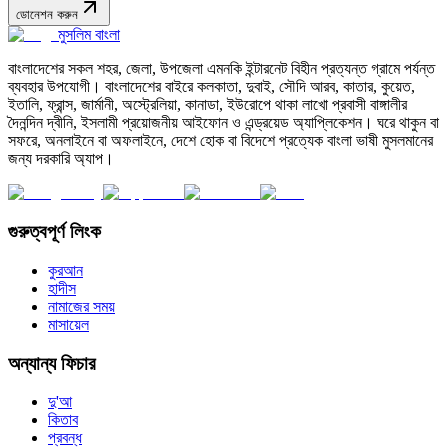
ডোনেশন করুন
মুসলিম বাংলা
বাংলাদেশের সকল শহর, জেলা, উপজেলা এমনকি ইন্টারনেট বিহীন প্রত্যন্ত গ্রামে পর্যন্ত
ব্যবহার উপযোগী। বাংলাদেশের বাইরে কলকাতা, দুবাই, সৌদি আরব, কাতার, কুয়েত,
ইতালি, ফ্রান্স, জার্মানী, অস্ট্রেলিয়া, কানাডা, ইউরোপে থাকা লাখো প্রবাসী বাঙ্গালীর
দৈনন্দিন দ্বীনি, ইসলামী প্রয়োজনীয় আইফোন ও এন্ড্রয়েড অ্যাপ্লিকেশন। ঘরে থাকুন বা
সফরে, অনলাইনে বা অফলাইনে, দেশে হোক বা বিদেশে প্রত্যেক বাংলা ভাষী মুসলমানের
জন্য দরকারি অ্যাপ।
গুরুত্বপূর্ণ লিংক
কুরআন
হাদীস
নামাজের সময়
মাসায়েল
অন্যান্য ফিচার
দু'আ
কিতাব
প্রবন্ধ