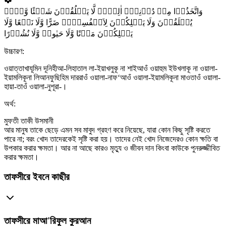
وَاتَّخَذُوۡا مِنۡ دُوۡنِہٖۤ اٰلِہَۃً لَّا یَخۡلُقُوۡنَ شَیۡئًا وَّہُمۡ
یُخۡلَقُوۡنَ وَلَا یَمۡلِکُوۡنَ لِاَنۡفُسِہِمۡ ضَرًّا وَّلَا نَفۡعًا وَّلَا
یَمۡلِکُوۡنَ مَوۡتًا وَّلَا حَیٰوۃً وَّلَا نُشُوۡرًا
উচ্চারণ:
ওয়াত্তাখাযূমিন দূনিহীআ-লিহাতাল লা-ইয়াখলুকূ না শাইআওঁ ওয়াহুম ইউখলাকূ না ওয়ালা-
ইয়ামলিকূনা লিআনফুছিহিম দাররাওঁ ওয়ালা-নাফ‘আওঁ ওয়ালা-ইয়ামলিকূনা মাওতাওঁ ওয়ালা-
হায়া-তাওঁ ওয়ালা-নুশূরা-।
অর্থ:
মুফতী তাকী উসমানী
আর মানুষ তাকে ছেড়ে এমন সব মাবুদ গ্রহণ করে নিয়েছে, যারা কোন কিছু সৃষ্টি করতে
পারে না; বরং খোদ তাদেরকেই সৃষ্টি করা হয়। তাদের নেই খোদ নিজেদেরও কোন ক্ষতি বা
উপকার করার ক্ষমতা। আর না আছে কারও মৃত্যু ও জীবন দান কিংবা কাউকে পুনরুজ্জীবিত
করার ক্ষমতা।
তাফসীরে ইবনে কাছীর
তাফসীরে মাআ'রিফুল কুরআন