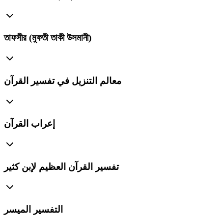
তাফসীর (মুফতী তাকী উসমানী)
معالم التنزيل في تفسير القرآن
إعراب القرآن
تفسير القرآن العظيم لإبن كثير
التفسير الميسر