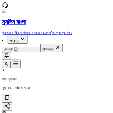
মুসলিম বাংলা
কুরআন
হাদীস
নামাজের সময়
মাসায়েল
দু'আ
প্রবন্ধ
বিবাহ
অন্যান্য
ডোনেশন
ডাউনলোড
আল ফুরকান
সূরা
২৫
- আয়াত নং
৩