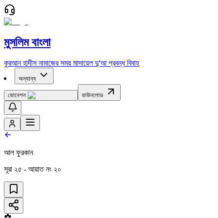
মুসলিম বাংলা
কুরআন
হাদীস
নামাজের সময়
মাসায়েল
দু'আ
প্রবন্ধ
বিবাহ
অন্যান্য
ডোনেশন
ডাউনলোড
আল ফুরকান
সূরা
২৫
- আয়াত নং
২০