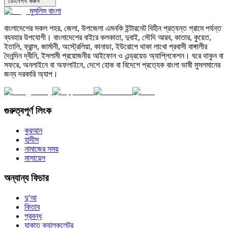
ডোনেশন করুন
মুসলিম বাংলা
বাংলাদেশের সকল শহর, জেলা, উপজেলা এমনকি ইন্টারনেট বিহীন প্রত্যন্ত গ্রামে পর্যন্ত
ব্যবহার উপযোগী। বাংলাদেশের বাইরে কলকাতা, দুবাই, সৌদি আরব, কাতার, কুয়েত,
ইতালি, ফ্রান্স, জার্মানী, অস্ট্রেলিয়া, কানাডা, ইউরোপে থাকা লাখো প্রবাসী বাঙ্গালীর
দৈনন্দিন দ্বীনি, ইসলামী প্রয়োজনীয় আইফোন ও এন্ড্রয়েড অ্যাপ্লিকেশন। ঘরে থাকুন বা
সফরে, অনলাইনে বা অফলাইনে, দেশে হোক বা বিদেশে প্রত্যেক বাংলা ভাষী মুসলমানের
জন্য দরকারি অ্যাপ।
গুরুত্বপূর্ণ লিংক
কুরআন
হাদীস
নামাজের সময়
মাসায়েল
অন্যান্য ফিচার
দু'আ
কিতাব
প্রবন্ধ
যাকাত ক্যালকুলেটর