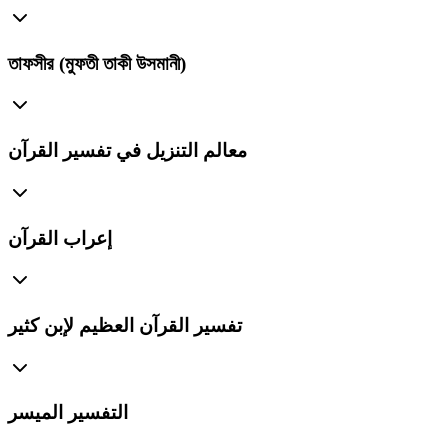
তাফসীর (মুফতী তাকী উসমানী)
معالم التنزيل في تفسير القرآن
إعراب القرآن
تفسير القرآن العظيم لإبن كثير
التفسير الميسر