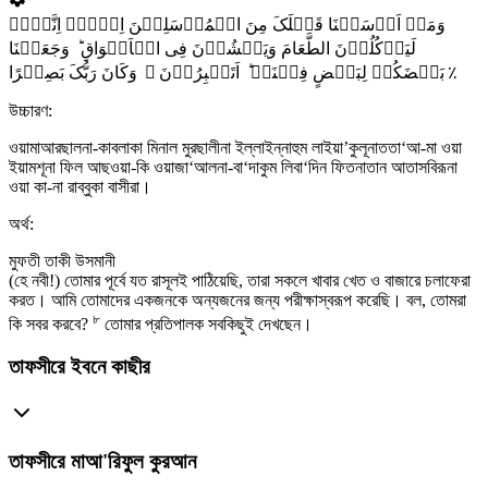
وَمَاۤ اَرۡسَلۡنَا قَبۡلَکَ مِنَ الۡمُرۡسَلِیۡنَ اِلَّاۤ اِنَّہُمۡ
لَیَاۡکُلُوۡنَ الطَّعَامَ وَیَمۡشُوۡنَ فِی الۡاَسۡوَاقِ ؕ وَجَعَلۡنَا
بَعۡضَکُمۡ لِبَعۡضٍ فِتۡنَۃً ؕ اَتَصۡبِرُوۡنَ ۚ وَکَانَ رَبُّکَ بَصِیۡرًا ٪
উচ্চারণ:
ওয়ামাআরছালনা-কাবলাকা মিনাল মুরছালীনা ইল্লাইন্নাহুম লাইয়া’কুলূনাততা‘আ-মা ওয়া
ইয়ামশূনা ফিল আছওয়া-কি ওয়াজা‘আলনা-বা‘দাকুম লিবা‘দিন ফিতনাতান আতাসবিরূনা
ওয়া কা-না রাব্বুকা বাসীরা।
অর্থ:
মুফতী তাকী উসমানী
(হে নবী!) তোমার পূর্বে যত রাসূলই পাঠিয়েছি, তারা সকলে খাবার খেত ও বাজারে চলাফেরা
করত। আমি তোমাদের একজনকে অন্যজনের জন্য পরীক্ষাস্বরূপ করেছি। বল, তোমরা
৮
কি সবর করবে?
তোমার প্রতিপালক সবকিছুই দেখছেন।
তাফসীরে ইবনে কাছীর
তাফসীরে মাআ'রিফুল কুরআন