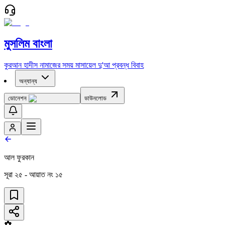
মুসলিম বাংলা
কুরআন
হাদীস
নামাজের সময়
মাসায়েল
দু'আ
প্রবন্ধ
বিবাহ
অন্যান্য
ডোনেশন
ডাউনলোড
আল ফুরকান
সূরা
২৫
- আয়াত নং
১৫