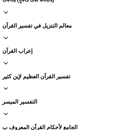
তাফসীর (মুফতী তাকী উসমানী)
معالم التنزيل في تفسير القرآن
إعراب القرآن
تفسير القرآن العظيم لإبن كثير
التفسير الميسر
الجامع لأحكام القرآن المعروف ب