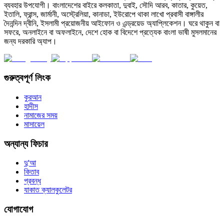
ব্যবহার উপযোগী। বাংলাদেশের বাইরে কলকাতা, দুবাই, সৌদি আরব, কাতার, কুয়েত,
ইতালি, ফ্রান্স, জার্মানী, অস্ট্রেলিয়া, কানাডা, ইউরোপে থাকা লাখো প্রবাসী বাঙ্গালীর
দৈনন্দিন দ্বীনি, ইসলামী প্রয়োজনীয় আইফোন ও এন্ড্রয়েড অ্যাপ্লিকেশন। ঘরে থাকুন বা
সফরে, অনলাইনে বা অফলাইনে, দেশে হোক বা বিদেশে প্রত্যেক বাংলা ভাষী মুসলমানের
জন্য দরকারি অ্যাপ।
গুরুত্বপূর্ণ লিংক
কুরআন
হাদীস
নামাজের সময়
মাসায়েল
অন্যান্য ফিচার
দু'আ
কিতাব
প্রবন্ধ
যাকাত ক্যালকুলেটর
যোগাযোগ