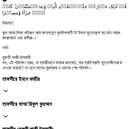
قُلۡ اَذٰلِکَ خَیۡرٌ اَمۡ جَنَّۃُ الۡخُلۡدِ الَّتِیۡ وُعِدَ الۡمُتَّقُوۡنَ ؕ کَانَتۡ
لَہُمۡ جَزَآءً وَّمَصِیۡرًا
উচ্চারণ:
কুল আযা-লিকা খাইরুন আম জান্নাতুল খুলদিল্লাতী উ‘ইদাল মুত্তাকূনা কা-নাত লাহুম
জাঝাআওঁ ওয়া মাসীরা-।
অর্থ:
মুফতী তাকী উসমানী
বল, এই পরিণাম শ্রেয়, না স্থায়ীভাবে থাকার জান্নাত, যার প্রতিশ্রুতি মুত্তাকীদেরকে
দেওয়া হয়েছে? তা হবে তাদের পুরস্কার ও তাদের শেষ পরিণাম।
তাফসীরে ইবনে কাছীর
তাফসীরে মাআ'রিফুল কুরআন