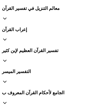
معالم التنزيل في تفسير القرآن
إعراب القرآن
تفسير القرآن العظيم لإبن كثير
التفسير الميسر
الجامع لأحكام القرآن المعروف ب