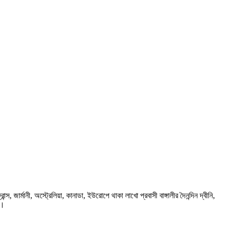
ার্মানী, অস্ট্রেলিয়া, কানাডা, ইউরোপে থাকা লাখো প্রবাসী বাঙ্গালীর দৈনন্দিন দ্বীনি,
প।