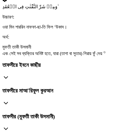
وَمِنۡ شَرِّ النَّفّٰثٰتِ فِی الۡعُقَدِ ۙ
উচ্চারণ:
ওয়া মিন শাররিন নাফফা-ছা-তি ফিল ‘উকাদ।
অর্থ:
মুফতী তাকী উসমানী
৩
এবং সেই সব ব্যক্তির অনিষ্ট হতে, যারা (তাগা বা সুতার) গিরায় ফুঁ দেয়
তাফসীরে ইবনে কাছীর
তাফসীরে মাআ'রিফুল কুরআন
তাফসীর (মুফতী তাকী উসমানী)