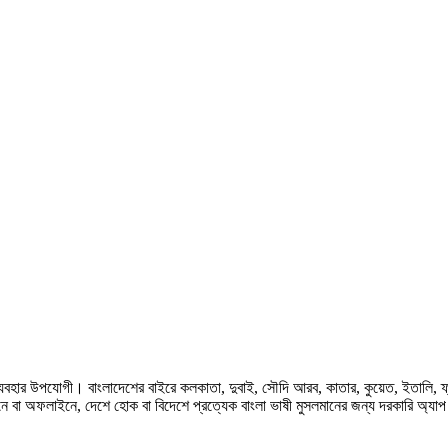
হার উপযোগী। বাংলাদেশের বাইরে কলকাতা, দুবাই, সৌদি আরব, কাতার, কুয়েত, ইতালি, ফ্রান্স, জ
ে বা অফলাইনে, দেশে হোক বা বিদেশে প্রত্যেক বাংলা ভাষী মুসলমানের জন্য দরকারি অ্যা