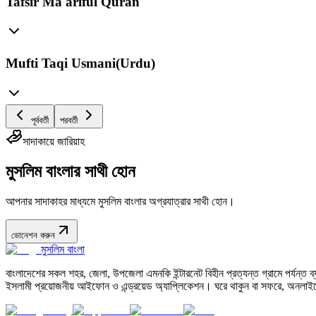
Tafsir Ma'ariful Quran
Mufti Taqi Usmani(Urdu)
পূর্ববর্তী
পরবর্তী
সাদাকায়ে জারিয়াহ
মুসলিম বাংলার সাথী হোন
আপনার সাদাকাহর মাধ্যমে মুসলিম বাংলার অগ্রযাত্রার সাথী হোন।
ডোনেশন করুন
মুসলিম বাংলা
বাংলাদেশের সকল শহর, জেলা, উপজেলা এমনকি ইন্টারনেট বিহীন প্রত্যন্ত গ্রামে পর্যন্ত ব্যব
ইসলামী প্রয়োজনীয় আইফোন ও এন্ড্রয়েড অ্যাপ্লিকেশন। ঘরে থাকুন বা সফরে, অনলাইন