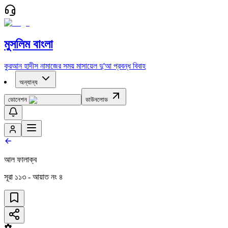
মুসলিম বাংলা
কুরআন
হাদীস
নামাজের সময়
মাসায়েল
দু'আ
প্রবন্ধ
বিবাহ
অন্যান্য
ডোনেশন
ডাউনলোড
আল ফালাক্ব
সূরা
১১৩
- আয়াত নং
৪