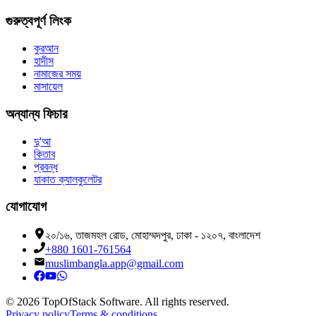
গুরুত্বপূর্ণ লিংক
কুরআন
হাদীস
নামাজের সময়
মাসায়েল
অন্যান্য ফিচার
দু'আ
কিতাব
প্রবন্ধ
যাকাত ক্যালকুলেটর
যোগাযোগ
২০/১৬, তাজমহল রোড, মোহাম্মদপুর, ঢাকা - ১২০৭, বাংলাদেশ
+880 1601-761564
muslimbangla.app@gmail.com
©
2026
TopOfStack Software. All rights reserved.
Privacy policy
Terms & conditions