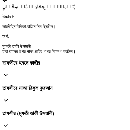
تَرۡمِیۡہِمۡ بِحِجَارَۃٍ مِّنۡ سِجِّیۡلٍ ۪ۙ
উচ্চারণ:
তারমীহিম বিহিজা-রাতিম মিন ছিজ্জীল।
অর্থ:
মুফতী তাকী উসমানী
যারা তাদের উপর পাকা-মাটির পাথর নিক্ষেপ করছিল।
তাফসীরে ইবনে কাছীর
তাফসীরে মাআ'রিফুল কুরআন
তাফসীর (মুফতী তাকী উসমানী)