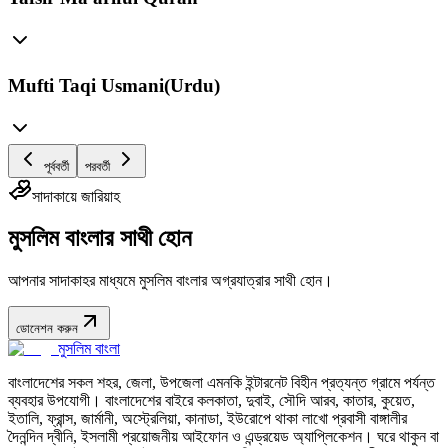
Mufti Taqi Usmani(Urdu)
পূর্ববর্তী
পরবর্তী
সাদাকায়ে জারিয়াহ
মুসলিম বাংলার সাথী হোন
আপনার সাদাকাহর মাধ্যমে মুসলিম বাংলার অগ্রযাত্রার সাথী হোন।
ডোনেশন করুন
মুসলিম বাংলা
বাংলাদেশের সকল শহর, জেলা, উপজেলা এমনকি ইন্টারনেট বিহীন প্রত্যন্ত গ্রামে পর্যন্ত
ব্যবহার উপযোগী। বাংলাদেশের বাইরে কলকাতা, দুবাই, সৌদি আরব, কাতার, কুয়েত,
ইতালি, ফ্রান্স, জার্মানী, অস্ট্রেলিয়া, কানাডা, ইউরোপে থাকা লাখো প্রবাসী বাঙ্গালীর
দৈনন্দিন দ্বীনি, ইসলামী প্রয়োজনীয় আইফোন ও এন্ড্রয়েড অ্যাপ্লিকেশন। ঘরে থাকুন বা