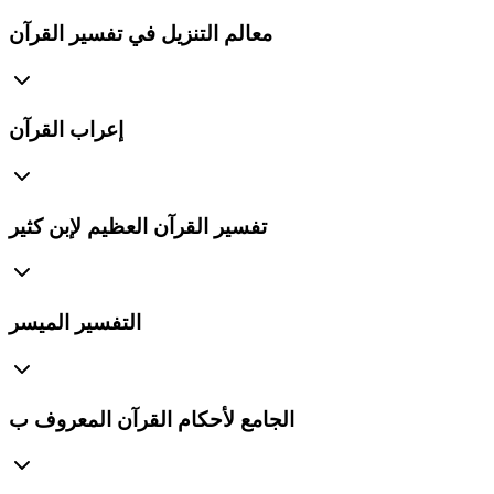
معالم التنزيل في تفسير القرآن
إعراب القرآن
تفسير القرآن العظيم لإبن كثير
التفسير الميسر
الجامع لأحكام القرآن المعروف ب