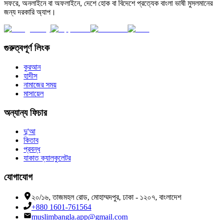
সফরে, অনলাইনে বা অফলাইনে, দেশে হোক বা বিদেশে প্রত্যেক বাংলা ভাষী মুসলমানের
জন্য দরকারি অ্যাপ।
গুরুত্বপূর্ণ লিংক
কুরআন
হাদীস
নামাজের সময়
মাসায়েল
অন্যান্য ফিচার
দু'আ
কিতাব
প্রবন্ধ
যাকাত ক্যালকুলেটর
যোগাযোগ
২০/১৬, তাজমহল রোড, মোহাম্মদপুর, ঢাকা - ১২০৭, বাংলাদেশ
+880 1601-761564
muslimbangla.app@gmail.com