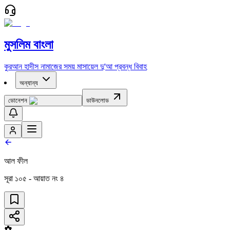
মুসলিম বাংলা
কুরআন
হাদীস
নামাজের সময়
মাসায়েল
দু'আ
প্রবন্ধ
বিবাহ
অন্যান্য
ডোনেশন
ডাউনলোড
আল ফীল
সূরা
১০৫
- আয়াত নং
৪