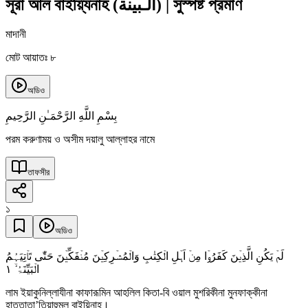
সূরা আল বাইয়্যিনাহ
(
الـبينة
)
|
সুস্পষ্ট প্রমাণ
মাদানী
মোট আয়াতঃ ৮
অডিও
بِسْمِ اللَّهِ الرَّحْمَـٰنِ الرَّحِيمِ
পরম করুণাময় ও অসীম দয়ালু আল্লাহর নামে
তাফসীর
১
অডিও
لَمۡ یَکُنِ الَّذِیۡنَ کَفَرُوۡا مِنۡ اَہۡلِ الۡکِتٰبِ وَالۡمُشۡرِکِیۡنَ مُنۡفَکِّیۡنَ حَتّٰی تَاۡتِیَہُمُ
١
الۡبَیِّنَۃُ ۙ
লাম ইয়াকুনিল্লাযীনা কাফারূমিন আহলিল কিতা-বি ওয়াল মুশরিকীনা মুনফাক্কীনা
হাত্তাতা’তিয়াহুমুল বাইয়িনাহ।