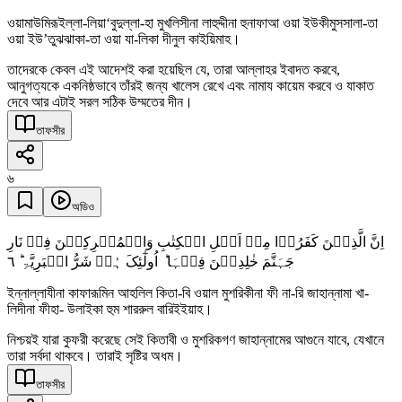
ওয়ামাউমিরূইল্লা-লিয়া‘বুদুল্লা-হা মুখলিসীনা লাহুদ্দীনা হুনাফাআ ওয়া ইউকীমুসসালা-তা
ওয়া ইউ’তুঝঝাকা-তা ওয়া যা-লিকা দীনুল কাইয়িমাহ।
তাদেরকে কেবল এই আদেশই করা হয়েছিল যে, তারা আল্লাহর ইবাদত করবে,
আনুগত্যকে একনিষ্ঠভাবে তাঁরই জন্য খালেস রেখে এবং নামায কায়েম করবে ও যাকাত
দেবে আর এটাই সরল সঠিক উম্মতের দীন।
তাফসীর
৬
অডিও
اِنَّ الَّذِیۡنَ کَفَرُوۡا مِنۡ اَہۡلِ الۡکِتٰبِ وَالۡمُشۡرِکِیۡنَ فِیۡ نَارِ
٦
جَہَنَّمَ خٰلِدِیۡنَ فِیۡہَا ؕ اُولٰٓئِکَ ہُمۡ شَرُّ الۡبَرِیَّۃِ ؕ
ইন্নাল্লাযীনা কাফারূমিন আহলিল কিতা-বি ওয়াল মুশরিকীনা ফী না-রি জাহান্নামা খা-
লিদীনা ফীহা- উলাইকা হুম শাররুল বারিইইয়াহ।
নিশ্চয়ই যারা কুফরী করেছে সেই কিতাবী ও মুশরিকগণ জাহান্নামের আগুনে যাবে, যেখানে
তারা সর্বদা থাকবে। তারাই সৃষ্টির অধম।
তাফসীর