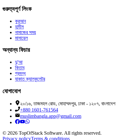
গুরুত্বপূর্ণ লিংক
কুরআন
হাদীস
নামাজের সময়
মাসায়েল
অন্যান্য ফিচার
দু'আ
কিতাব
প্রবন্ধ
যাকাত ক্যালকুলেটর
যোগাযোগ
২০/১৬, তাজমহল রোড, মোহাম্মদপুর, ঢাকা - ১২০৭, বাংলাদেশ
+880 1601-761564
muslimbangla.app@gmail.com
©
2026
TopOfStack Software. All rights reserved.
Privacy policy
Terms & conditions