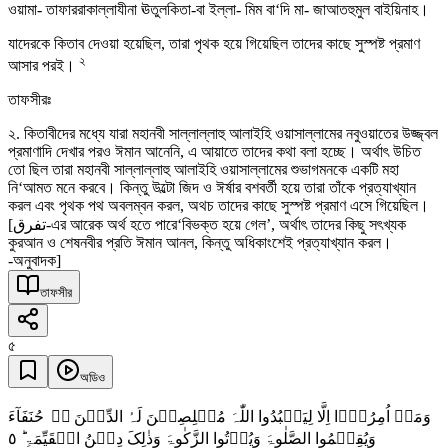
ওয়ামা- তাফাররাকাল্লাযীনা ঊতুলকিতা-বা ইল্লা- মিম বা‘দি মা- জাআতহুমুল বাইয়িনাহ।
যাদেরকে কিতাব দেওয়া হয়েছিল, তারা পৃথক হয়ে গিয়েছিল তাদের কাছে সুস্পষ্ট প্রমাণ
২
আসার পরই।
তাফসীরঃ
২. কিতাবীদের মধ্যে যারা মহানবী সাল্লাল্লাহু আলাইহি ওয়াসাল্লামের নবুওয়াতের উজ্জ্বল
প্রমাণাদি দেখার পরও ঈমান আনেনি, এ আয়াতে তাদের কথা বলা হচ্ছে। অর্থাৎ উচিত
তো ছিল তারা মহানবী সাল্লাল্লাহু আলাইহি ওয়াসাল্লামের শুভাগমনকে একটি মহা
নি‘আমত মনে করবে। কিন্তু উল্টো জিদ ও ঈর্ষার বশবর্তী হয়ে তারা তাঁকে প্রত্যাখ্যান
করল এবং পৃথক পথ অবলম্বন করল, অথচ তাদের কাছে সুস্পষ্ট প্রমাণ এসে গিয়েছিল।
[تفرق-এর আরেক অর্থ হতে পারে‘বিভক্ত হয়ে গেল’, অর্থাৎ তাদের কিছু সৎখ্যক
কুরআন ও শেষনবীর প্রতি ঈমান আনল, কিন্তু অধিকাংশেই প্রত্যাখ্যান করল।
-অনুবাদক]
তাফসীর
৫
অডিও
وَمَاۤ اُمِرُوۡۤا اِلَّا لِیَعۡبُدُوا اللّٰہَ مُخۡلِصِیۡنَ لَہُ الدِّیۡنَ ۬ۙ حُنَفَآءَ
٥
وَیُقِیۡمُوا الصَّلٰوۃَ وَیُؤۡتُوا الزَّکٰوۃَ وَذٰلِکَ دِیۡنُ الۡقَیِّمَۃِ ؕ