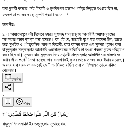
যারা কুফরী করেছে সেই কিতাবী ও মুশরিকগণ ততক্ষণ পর্যন্ত নিবৃত্ত হওয়ার ছিল না,
১
যতক্ষণ না তাদের কাছে সুস্পষ্ট প্রমাণ আসে।
তাফসীরঃ
১. এ আয়াতসমূহে নবী হিসেবে হযরত মুহাম্মদ সাল্লাল্লাহু আলাইহি ওয়াসাল্লামের
আগমনের কারণ ব্যাখ্যা করা হয়েছে। তা এই যে, জাহেলী যুগে যারা কাফের ছিল, তাতে
তারা মুশরিক ও পৌত্তলিক হোক বা কিতাবী, তারা তাদের কাছে এক সুস্পষ্ট প্রমাণ তথা
রাসূলুল্লাহ সাল্লাল্লাহু আলাইহি ওয়াসাল্লামের আবির্ভাব না হওয়া পর্যন্ত কুফর পরিত্যাগ
করার ছিল না। সুতরাং যারা মুক্তমন নিয়ে মহানবী সাল্লাল্লাহু আলাইহি ওয়াসাল্লামের
কথাবার্তা সম্পর্কে চিন্তা করেছে তারা বাস্তবিকই কুফর থেকে তাওবা করে ঈমান এনেছে।
অবশ্য যারা স্বভাবগতভাবেই জেদী মানসিকতার ছিল তারা এ নি‘আমত থেকে বঞ্চিত
থেকেছে।
তাফসীর
২
অডিও
٢
رَسُوۡلٌ مِّنَ اللّٰہِ یَتۡلُوۡا صُحُفًا مُّطَہَّرَۃً ۙ
রাছূলুম মিনাল্লা-হি ইয়াতলূসুহুফাম মুতাহহারাহ।