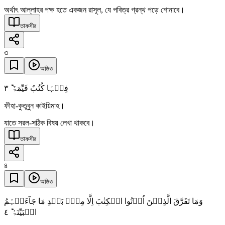
অর্থাৎ আল্লাহর পক্ষ হতে একজন রাসূল, যে পবিত্র গ্রন্থ পড়ে শোনাবে।
তাফসীর
৩
অডিও
٣
فِیۡہَا کُتُبٌ قَیِّمَۃٌ ؕ
ফীহা-কুতুবুন কাইয়িমাহ।
যাতে সরল-সঠিক বিষয় লেখা থাকবে।
তাফসীর
৪
অডিও
وَمَا تَفَرَّقَ الَّذِیۡنَ اُوۡتُوا الۡکِتٰبَ اِلَّا مِنۡۢ بَعۡدِ مَا جَآءَتۡہُمُ
٤
الۡبَیِّنَۃُ ؕ