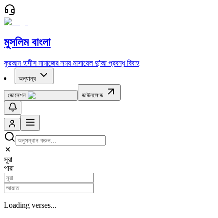
মুসলিম বাংলা
কুরআন
হাদীস
নামাজের সময়
মাসায়েল
দু'আ
প্রবন্ধ
বিবাহ
অন্যান্য
ডোনেশন
ডাউনলোড
সূরা
পারা
Loading verses...