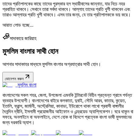
তাদের প্রতিপালকের কাছে তাদের পুরস্কার হল স্থায়ীবাসের জান্নাত, যার নিচে নহর
প্রবাহিত থাকবে। সেখানে তারা সর্বদা থাকবে। আল্লাহ তাদের প্রতি খুশী থাকবেন এবং
তারাও আল্লাহর প্রতি খুশী থাকবে। এসব তার জন্য, যে তার প্রতিপালককে ভয় করে।
আয়াত লোড হচ্ছে...
সাদাকায়ে জারিয়াহ
মুসলিম বাংলার সাথী হোন
আপনার সাদাকাহর মাধ্যমে মুসলিম বাংলার অগ্রযাত্রার সাথী হোন।
ডোনেশন করুন
মুসলিম বাংলা
বাংলাদেশের সকল শহর, জেলা, উপজেলা এমনকি ইন্টারনেট বিহীন প্রত্যন্ত গ্রামে পর্যন্ত
ব্যবহার উপযোগী। বাংলাদেশের বাইরে কলকাতা, দুবাই, সৌদি আরব, কাতার, কুয়েত,
ইতালি, ফ্রান্স, জার্মানী, অস্ট্রেলিয়া, কানাডা, ইউরোপে থাকা লাখো প্রবাসী বাঙ্গালীর
দৈনন্দিন দ্বীনি, ইসলামী প্রয়োজনীয় আইফোন ও এন্ড্রয়েড অ্যাপ্লিকেশন। ঘরে থাকুন বা
সফরে, অনলাইনে বা অফলাইনে, দেশে হোক বা বিদেশে প্রত্যেক বাংলা ভাষী মুসলমানের
জন্য দরকারি অ্যাপ।