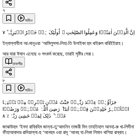
৭
অডিও
٧
اِنَّ الَّذِیۡنَ اٰمَنُوۡا وَعَمِلُوا الصّٰلِحٰتِ ۙ اُولٰٓئِکَ ہُمۡ خَیۡرُ الۡبَرِیَّۃِ ؕ
ইন্নাল্লাযীনা আ-মানূওয়া ‘আমিলুসসা-লিহা-তি উলাইকা হুম খাইরুল বারিইইয়াহ।
আর যারা ঈমান এনেছে ও সৎকর্ম করেছে, তারাই সৃষ্টির সেরা।
তাফসীর
৮
অডিও
جَزَآؤُہُمۡ عِنۡدَ رَبِّہِمۡ جَنّٰتُ عَدۡنٍ تَجۡرِیۡ مِنۡ تَحۡتِہَا
الۡاَنۡہٰرُ خٰلِدِیۡنَ فِیۡہَاۤ اَبَدًا ؕ رَضِیَ اللّٰہُ عَنۡہُمۡ وَرَضُوۡا
٨
عَنۡہُ ؕ ذٰلِکَ لِمَنۡ خَشِیَ رَبَّہٗ ٪
জাঝাউহুম ‘ইনদা রাব্বিহিম জান্না-তু‘আদনিন তাজরী মিন তাহতিহাল আনহা-রু খা-লিদীনা
ফীহাআবাদার রাদিয়াল্লা-হু ‘আনহুম ওয়া রাদূ ‘আনহু যা-লিকা লিমান খাশিয়া রাব্বাহ।